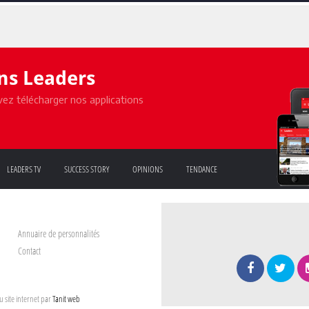
ons Leaders
ez télécharger nos applications
LEADERS TV
SUCCESS STORY
OPINIONS
TENDANCE
Annuaire de personnalités
Contact
 site internet par
Tanit web