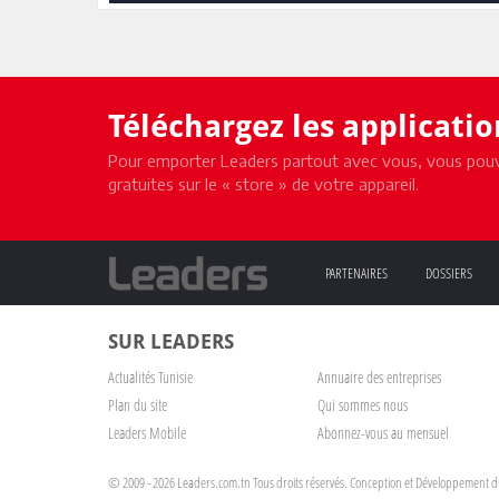
Téléchargez les applicati
Pour emporter Leaders partout avec vous, vous pouv
gratuites sur le « store » de votre appareil.
PARTENAIRES
DOSSIERS
SUR LEADERS
Actualités Tunisie
Annuaire des entreprises
Plan du site
Qui sommes nous
Leaders Mobile
Abonnez-vous au mensuel
© 2009 - 2026 Leaders.com.tn Tous droits réservés.
Conception et Développement du