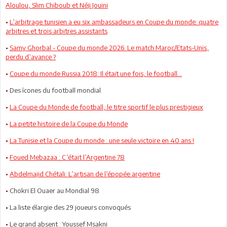
Aloulou, Slim Chiboub et Néji Jouini
•
L’arbitrage tunisien a eu six ambassadeurs en Coupe du monde: quatre
arbitres et trois arbitres assistants
•
Samy Ghorbal - Coupe du monde 2026: Le match Maroc/Etats-Unis,
perdu d’avance ?
•
Coupe du monde Russia 2018: Il était une fois, le football...
•
Des îcones du football mondial
•
La Coupe du Monde de football, le titre sportif le plus prestigieux
•
La petite histoire de la Coupe du Monde
•
La Tunisie et la Coupe du monde : une seule victoire en 40 ans !
•
Foued Mebazaa : C’était l’Argentine 78
•
Abdelmajid Chétali: L’artisan de l’épopée argentine
•
Chokri El Ouaer au Mondial 98
•
La liste élargie des 29 joueurs convoqués
•
Le grand absent : Youssef Msakni