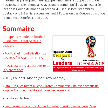
marquent la participation de l’Equipe nationale à la Coupe du monde
Russie 2018. Elle renoue ainsi avec une tradition qu’elle avait instaurée
lors de la Coupe du monde Argentina 78. Depuis lors, six timbres
postaux ont été émis, successivement à l’occasion des Coupes du monde
France 98 et Corée / Japon 2002.
Sommaire
•
Coupe du Monde de football
Russia 2018: C’est parti sur
Leaders !
•
Football et mondialisation: Le
business florissant de la FIFA
•
Russia 2018 : A la découverte de
la planète foot
•
FIFA / Coupe du Monde (par Samy Ghorbal)
•
Fifa - De Jules Rimet à Sepp Blatter Comment la Fifa est devenue un
empire: Comment la Fifa est devenue un empire
•
La Fifa en chiffres
•
Les Tunisiens de la Fifa: Ahmed Zouiten, Tarek Bouchamaoui, Slim