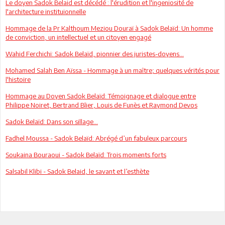
Le doyen Sadok Belaid est décédé : l'érudition et l'ingeniosité de
l'architecture instituionnelle
Hommage de la Pr Kalthoum Meziou Douraï à Sadok Belaïd: Un homme
de conviction, un intellectuel et un citoyen engagé
Wahid Ferchichi: Sadok Belaïd, pionnier des juristes-doyens…
Mohamed Salah Ben Aïssa - Hommage à un maître; quelques vérités pour
l'histoire
Hommage au Doyen Sadok Belaïd: Témoignage et dialogue entre
Philippe Noiret, Bertrand Blier, Louis de Funès et Raymond Devos
Sadok Belaïd: Dans son sillage…
Fadhel Moussa - Sadok Belaïd: Abrégé d’un fabuleux parcours
Soukaina Bouraoui - Sadok Belaïd: Trois moments forts
Salsabil Klibi - Sadok Belaid, le savant et l’esthète