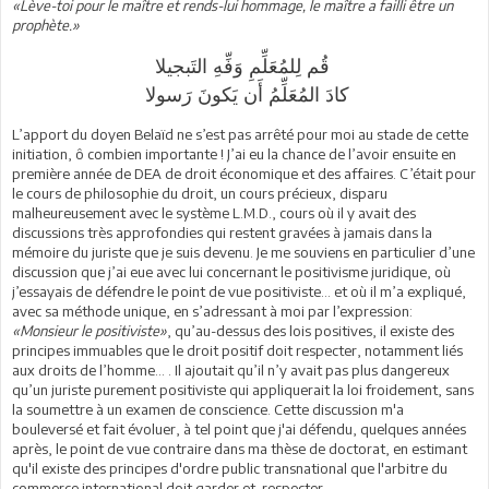
«Lève-toi pour le maître et rends-lui hommage, le maître a failli être un
prophète.»
قُم لِلمُعَلِّمِ وَفِّهِ التَبجيلا
كادَ المُعَلِّمُ أَن يَكونَ رَسولا
L’apport du doyen Belaïd ne s’est pas arrêté pour moi au stade de cette
initiation, ô combien importante ! J’ai eu la chance de l’avoir ensuite en
première année de DEA de droit économique et des affaires. C’était pour
le cours de philosophie du droit, un cours précieux, disparu
malheureusement avec le système L.M.D., cours où il y avait des
discussions très approfondies qui restent gravées à jamais dans la
mémoire du juriste que je suis devenu. Je me souviens en particulier d’une
discussion que j’ai eue avec lui concernant le positivisme juridique, où
j’essayais de défendre le point de vue positiviste... et où il m’a expliqué,
avec sa méthode unique, en s’adressant à moi par l’expression:
«Monsieur le positiviste»
, qu’au-dessus des lois positives, il existe des
principes immuables que le droit positif doit respecter, notamment liés
aux droits de l’homme... . Il ajoutait qu’il n’y avait pas plus dangereux
qu’un juriste purement positiviste qui appliquerait la loi froidement, sans
la soumettre à un examen de conscience. Cette discussion m'a
bouleversé et fait évoluer, à tel point que j'ai défendu, quelques années
après, le point de vue contraire dans ma thèse de doctorat, en estimant
qu'il existe des principes d'ordre public transnational que l'arbitre du
commerce international doit garder et respecter.