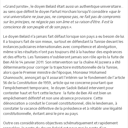
«Grand juriste», le doyen Belaïd était aussi un authentique universitaire...
au sens que définit le doyen Farhat Horchani lorsqu'il considère
«que le
vrai universitaire ne joue pas, ne compose pas, ne fait pas de compromis
sur les principes, ne négocie pas son âme et sa raison d'être. Il est la
conscience de son peuple et de son pays.».
Le doyen Belaïd n'a jamais fait défaut lorsque son pays a eu besoin de lui.
Il a toujours fait de son mieux, surtout en défendant la Tunisie devant les
instances judiciaires internationales avec compétence et abnégation,
même si les résultats n'ont pas toujours été à la hauteur des espérances
et des efforts. Les Tunisiens n'oublieront jamais son rôle après la fuite de
Ben Ali le 14 janvier 2011. Son intervention sur la chaîne Al Jazeera a été
déterminante pour corriger la trajectoire institutionnelle de la Tunisie,
alors que le Premier ministre de l'époque, Monsieur Mohamed
Ghannouchi, annonçait qu’il assurait l’intérim sur le fondement de l’article
56 de la Constitution de 1959, article qui ne concerne pourtant que
l’empêchement temporaire, le doyen Sadok Belaïd intervient pour
contester haut et fort cette lecture : la fuite de Ben Ali est bien un
empêchement définitif et non une absence provisoire. Cette
dénonciation a conduit le Conseil constitutionnel, dès le lendemain, à
constater la vacance définitive de la présidence et à rétablir une légalité
constitutionnelle, évitant ainsi le pire au pays.
Outre ces considérations objectives schématiquement et rapidement
rappelées, la perte du doyen Belaïd est pour moi la perte d’un