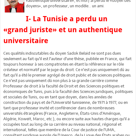
«authentique universitaire», et moi j’ai perdu le «doyen des
doyens», un professeur, un modèle... un ami.
I- La Tunisie a perdu un
«grand juriste» et un authentique
universitaire
Ces qualités indiscutables du doyen Sadok Belaïd ne sont pas dues
seulement au fait qu'il est l'auteur d'une thèse, publiée en France, qui fait
toujours honneur à ses compatriotes en étant la référence sur le rôle
créateur et normatif par le juge du droit. Ce n'est pas uniquement dû au
fait qu'il a été le premier agrégé de droit public et de sciences politiques.
Ce n'est pas uniquement dû non plus à sa grande carrière comme
Professeur de droit à la faculté de Droit et des Sciences politiques et
économiques de Tunis, puis à la faculté des Sciences juridiques, politiques
et sociales de Tunis, ou en tant que doyen, dans les années de
construction du pays et de l'Université tunisienne, de 1971 à 1977, ou en
tant que professeur invité et conférencier dans de nombreuses
universités étrangères (France, Angleterre, États-Unis d'Amérique,
Algérie, Koweït, Maroc, etc.), ou encore suite aux hautes charges qu'il a
occupées tout au long de sa carrière au niveau national, régional et
international, telles que membre de la Cour de justice de l'UMA,
consultant juridique auprès de l'Unesco, de la Ligue des États arabes ou