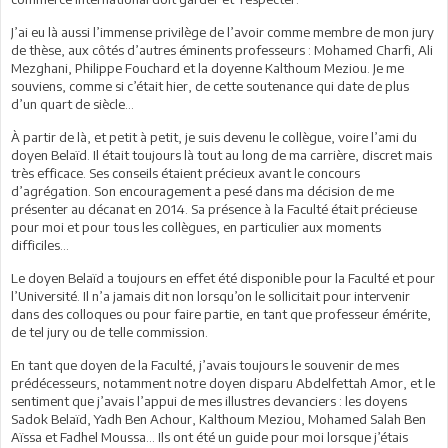
J’ai eu là aussi l’immense privilège de l’avoir comme membre de mon jury
de thèse, aux côtés d’autres éminents professeurs : Mohamed Charfi, Ali
Mezghani, Philippe Fouchard et la doyenne Kalthoum Meziou. Je me
souviens, comme si c’était hier, de cette soutenance qui date de plus
d’un quart de siècle…
À partir de là, et petit à petit, je suis devenu le collègue, voire l’ami du
doyen Belaïd. Il était toujours là tout au long de ma carrière, discret mais
très efficace. Ses conseils étaient précieux avant le concours
d’agrégation. Son encouragement a pesé dans ma décision de me
présenter au décanat en 2014. Sa présence à la Faculté était précieuse
pour moi et pour tous les collègues, en particulier aux moments
difficiles…
Le doyen Belaïd a toujours en effet été disponible pour la Faculté et pour
l’Université. Il n’a jamais dit non lorsqu’on le sollicitait pour intervenir
dans des colloques ou pour faire partie, en tant que professeur émérite,
de tel jury ou de telle commission.
En tant que doyen de la Faculté, j’avais toujours le souvenir de mes
prédécesseurs, notamment notre doyen disparu Abdelfettah Amor, et le
sentiment que j’avais l’appui de mes illustres devanciers : les doyens
Sadok Belaïd, Yadh Ben Achour, Kalthoum Meziou, Mohamed Salah Ben
Aïssa et Fadhel Moussa... Ils ont été un guide pour moi lorsque j’étais