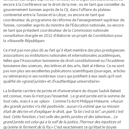
encore à la Conférence sur le droit de la mer, ou en tant que conseiller du
gouvernement tunisien auprès de la CIJ, dans l'affaire du plateau
continental entre la Tunisie et la Libye; ou encore en tant que
coordinateur du programme de réforme de l'enseignement supérieur de
Tunisie, conseiller auprès du ministre de l'Éducation nationale, ou encore
en tant que président coordinateur de la Commission nationale
consultative chargée en 2022 d'élaborer un projet de Constitution pour
la
«Nouvelle République»
.
Ce n'est pas non plus dû au fait qu’il était membre des plus prestigieuses
associations ou institutions nationales et internationales académiques,
telles que l'Association tunisienne de droit constitutionnel ou l'Académie
tunisienne des sciences, des lettres et des arts, Beït al-Hikma. Ce ne sont
pas non plus ses excellentes publications scientifiques (ouvrages, articles
ou séminaires) ni ses nombreux cours qui justifient à eux seuls qu'il soit
qualifié de
«grand juriste»
et
d'«authentique universitaire»
.
La brillante carrière de juriste et d'universitaire du doyen Sadok Belaïd
est connue, mais là n'est pas l'essentiel...Le grand juriste est la somme de
tout cela, mais il a un
«plus»
... Comme l'a écrit Philippe Malaurie:
«Aucun
des grands juristes n'a été positiviste ; aucun n'a estimé que sa mission
était de décrire et d'expliquer le droit, que "la loi c'est la loi", un point c'est
tout. Cette fonction, c'est celle des petits juristes et des laborieux... Le
grand juriste est celui qui a la soif de la justice, l'horreur des injustices et
qu’anime le ferment de la foi.»
C'est exactement ce qu'était le doyen