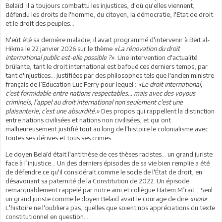
Belaïd. Il a toujours combattu les injustices, d'où qu'elles viennent,
défendu les droits de l'homme, du citoyen, la démocratie, l'Etat de droit
et le droit des peuples...
N'eût été sa dernière maladie, il avait programmé d'intervenir à Beït al-
Hikma le 22 janvier 2026 sur le thème
«La rénovation du droit
international public est-elle possible ?»
. Une intervention d'actualité
brûlante, tant le droit international est bafoué ces derniers temps, par
tant d'injustices... justifiées par des philosophes tels que l'ancien ministre
français de l’Education Luc Ferry pour lequel :
«Le droit international,
c'est formidable entre nations respectables... mais avec des voyous
criminels, l’appel au droit international non seulement c'est une
plaisanterie, c’est une absurdité.»
Des propos qui rappellent la distinction
entre nations civilisées et nations non civilisées, et qui ont
malheureusement justifié tout au long de l'histoire le colonialisme avec
toutes ses dérives et tous ses crimes...
Le doyen Belaïd était l'antithèse de ces thèses racistes... un grand juriste
face à l’injustice... Un des derniers épisodes de sa vie bien remplie a été
de défendre ce qu'il considérait comme le socle de l'État de droit, en
désavouant sa paternité de la Constitution de 2022. Un épisode
remarquablement rappelé par notre ami et collègue Hatem M’rad... Seul
un grand juriste comme le doyen Belaïd avait le courage de dire
«non»
.
L'histoire ne l'oubliera pas, quelles que soient nos appréciations du texte
constitutionnel en question...