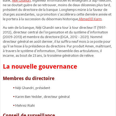
Bank,
Néji Ghandri
, ingénieur informaticien et enseignant à Sup-Télécom,
ne se doutait guère de se retrouver, moins de deux décennies plus tard,
président du directoire de la banque. Longtemps mûrie à la faveur de
charges ascendantes, sa promotion s’accélèrera cette dernière année et
le portera à la succession du désormais historique
Ahmed El Karm
.
Au sein de la banque, Néji Ghandri sera tour à tour directeur IT (1997-
2012), directeur central de l’organisation et du système d’information
(2009-2013) et membre du directoire (DGA, 2012 - 2021). Nommé
directeur général en août dernier, il lui suffira neuf mois à ce poste pour
qu’il se hisse à la présidence du directoire. Pur produit Amen, maîtrisant,
à travers le système d’information, l’ensemble des articulations, il
incarne, au bout de 23 ans, la troisième génération de relève.
La nouvelle gouvernance
Membres du directoire
Néji Ghandri, président
•
Karim Ben Yedder, directeur général
•
Mehrez Riahi
•
Conseil de surveillance