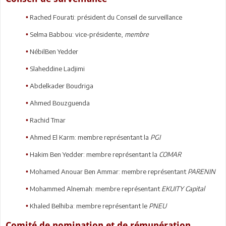
Rached Fourati: président du Conseil de surveillance
•
Selma Babbou: vice-présidente,
membre
•
NébilBen Yedder
•
Slaheddine Ladjimi
•
Abdelkader Boudriga
•
Ahmed Bouzguenda
•
Rachid Tmar
•
Ahmed El Karm: membre représentant la
PGI
•
Hakim Ben Yedder: membre représentant la
COMAR
•
Mohamed Anouar Ben Ammar: membre représentant
PARENIN
•
Mohammed Alnemah: membre représentant
EKUITY Capital
•
Khaled Belhiba: membre représentant le
PNEU
•
Comité de nomination et de rémunération