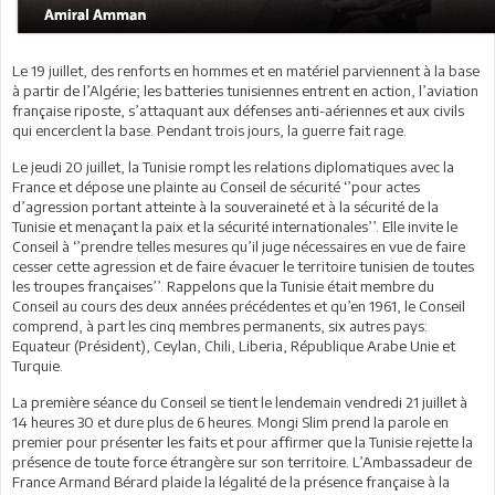
Le 19 juillet, des renforts en hommes et en matériel parviennent à la base
à partir de l’Algérie; les batteries tunisiennes entrent en action, l’aviation
française riposte, s’attaquant aux défenses anti-aériennes et aux civils
qui encerclent la base. Pendant trois jours, la guerre fait rage.
Le jeudi 20 juillet, la Tunisie rompt les relations diplomatiques avec la
France et dépose une plainte au Conseil de sécurité ‘’pour actes
d’agression portant atteinte à la souveraineté et à la sécurité de la
Tunisie et menaçant la paix et la sécurité internationales’’. Elle invite le
Conseil à ‘’prendre telles mesures qu’il juge nécessaires en vue de faire
cesser cette agression et de faire évacuer le territoire tunisien de toutes
les troupes françaises’’. Rappelons que la Tunisie était membre du
Conseil au cours des deux années précédentes et qu’en 1961, le Conseil
comprend, à part les cinq membres permanents, six autres pays:
Equateur (Président), Ceylan, Chili, Liberia, République Arabe Unie et
Turquie.
La première séance du Conseil se tient le lendemain vendredi 21 juillet à
14 heures 30 et dure plus de 6 heures. Mongi Slim prend la parole en
premier pour présenter les faits et pour affirmer que la Tunisie rejette la
présence de toute force étrangère sur son territoire. L’Ambassadeur de
France Armand Bérard plaide la légalité de la présence française à la