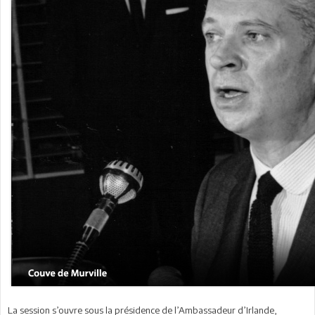
La session s’ouvre sous la présidence de l’Ambassadeur d’Irlande,