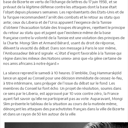
base de Bizerte en vertu de l’échange de lettres du 17 juin 1958, et se
prévaut de la légitime défense contre les attaques dont la base était
l’objet depuis plusieurs semaines. Les représentants des Etats-Unis et de
la Turquie recommandent l’arrêt des combats et le retour au statu quo
ante; ceux du Liberia et de l’Urss appuient l’exigence de la Tunisie
d’obtenir l’évacuation totale des troupes étrangères, rejettent le principe
du retour au statu quo et jugent que l’existence même de la base
française contre la volonté de la Tunisie est une violation des principes de
la Charte. Mongi Slim et Armand Bérard, usant du droit de réponse,
élèvent la vivacité du débat. Dans son message à Paris le soir même,
l’Ambassadeur Bérard signale: «L’état d’esprit favorable à la Tunisie qui
règne dans les milieux des Nations unies» ainsi que «la gêne certaine de
nos amis africains à notre égard.»
La séance reprend le samedi à 10 heures. D’emblée, Dag Hammarskjöld
lance un appel au Conseil pour une décision immédiate de cessez-le-feu,
à titre intérimaire, sans préjuger de l’issue du débat sur le fond. Les
membres du Conseil lui font écho. Un projet de résolution, soumis dans
ce sens par le Liberia, est approuvé par 10 voix contre zéro, la France
ayant fait savoir qu’elle ne participerait pas au vote. Auparavant, Mongi
Slim présente le tableau de la situation au cours de la matinée même,
dénonçant les attaques des parachutistes français dans la ville de Bizerte
et dans un rayon de 50 km autour de la ville.