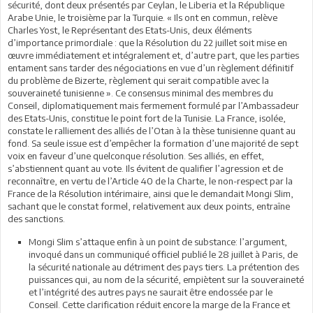
sécurité, dont deux présentés par Ceylan, le Liberia et la République
Arabe Unie, le troisième par la Turquie. « Ils ont en commun, relève
Charles Yost, le Représentant des Etats-Unis, deux éléments
d’importance primordiale : que la Résolution du 22 juillet soit mise en
œuvre immédiatement et intégralement et, d’autre part, que les parties
entament sans tarder des négociations en vue d’un règlement définitif
du problème de Bizerte, règlement qui serait compatible avec la
souveraineté tunisienne ». Ce consensus minimal des membres du
Conseil, diplomatiquement mais fermement formulé par l’Ambassadeur
des Etats-Unis, constitue le point fort de la Tunisie. La France, isolée,
constate le ralliement des alliés de l’Otan à la thèse tunisienne quant au
fond. Sa seule issue est d’empêcher la formation d’une majorité de sept
voix en faveur d’une quelconque résolution. Ses alliés, en effet,
s’abstiennent quant au vote. Ils évitent de qualifier l’agression et de
reconnaître, en vertu de l’Article 40 de la Charte, le non-respect par la
France de la Résolution intérimaire, ainsi que le demandait Mongi Slim,
sachant que le constat formel, relativement aux deux points, entraîne
des sanctions.
Mongi Slim s’attaque enfin à un point de substance: l’argument,
invoqué dans un communiqué officiel publié le 28 juillet à Paris, de
la sécurité nationale au détriment des pays tiers. La prétention des
puissances qui, au nom de la sécurité, empiètent sur la souveraineté
et l’intégrité des autres pays ne saurait être endossée par le
Conseil. Cette clarification réduit encore la marge de la France et