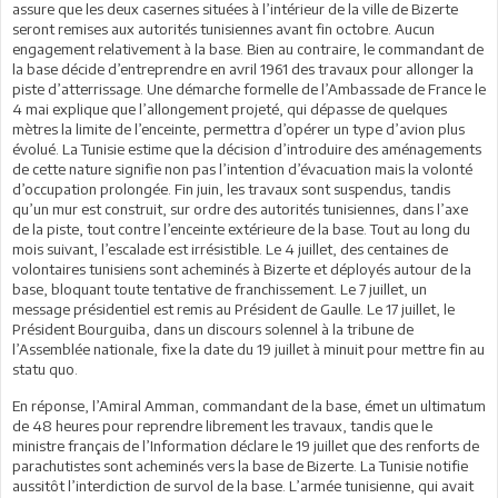
assure que les deux casernes situées à l’intérieur de la ville de Bizerte
seront remises aux autorités tunisiennes avant fin octobre. Aucun
engagement relativement à la base. Bien au contraire, le commandant de
la base décide d’entreprendre en avril 1961 des travaux pour allonger la
piste d’atterrissage. Une démarche formelle de l’Ambassade de France le
4 mai explique que l’allongement projeté, qui dépasse de quelques
mètres la limite de l’enceinte, permettra d’opérer un type d’avion plus
évolué. La Tunisie estime que la décision d’introduire des aménagements
de cette nature signifie non pas l’intention d’évacuation mais la volonté
d’occupation prolongée. Fin juin, les travaux sont suspendus, tandis
qu’un mur est construit, sur ordre des autorités tunisiennes, dans l’axe
de la piste, tout contre l’enceinte extérieure de la base. Tout au long du
mois suivant, l’escalade est irrésistible. Le 4 juillet, des centaines de
volontaires tunisiens sont acheminés à Bizerte et déployés autour de la
base, bloquant toute tentative de franchissement. Le 7 juillet, un
message présidentiel est remis au Président de Gaulle. Le 17 juillet, le
Président Bourguiba, dans un discours solennel à la tribune de
l’Assemblée nationale, fixe la date du 19 juillet à minuit pour mettre fin au
statu quo.
En réponse, l’Amiral Amman, commandant de la base, émet un ultimatum
de 48 heures pour reprendre librement les travaux, tandis que le
ministre français de l’Information déclare le 19 juillet que des renforts de
parachutistes sont acheminés vers la base de Bizerte. La Tunisie notifie
aussitôt l’interdiction de survol de la base. L’armée tunisienne, qui avait