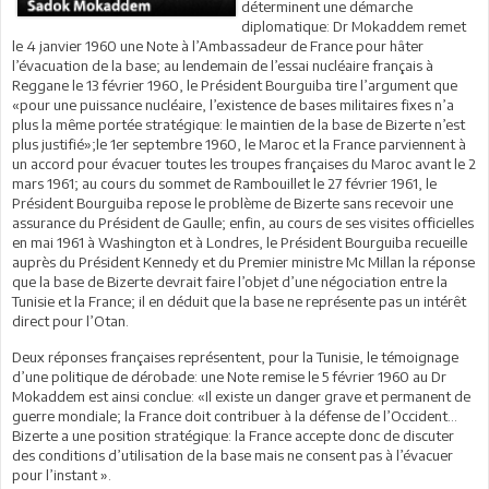
déterminent une démarche
diplomatique: Dr Mokaddem remet
le 4 janvier 1960 une Note à l’Ambassadeur de France pour hâter
l’évacuation de la base; au lendemain de l’essai nucléaire français à
Reggane le 13 février 1960, le Président Bourguiba tire l’argument que
«pour une puissance nucléaire, l’existence de bases militaires fixes n’a
plus la même portée stratégique: le maintien de la base de Bizerte n’est
plus justifié»;le 1er septembre 1960, le Maroc et la France parviennent à
un accord pour évacuer toutes les troupes françaises du Maroc avant le 2
mars 1961; au cours du sommet de Rambouillet le 27 février 1961, le
Président Bourguiba repose le problème de Bizerte sans recevoir une
assurance du Président de Gaulle; enfin, au cours de ses visites officielles
en mai 1961 à Washington et à Londres, le Président Bourguiba recueille
auprès du Président Kennedy et du Premier ministre Mc Millan la réponse
que la base de Bizerte devrait faire l’objet d’une négociation entre la
Tunisie et la France; il en déduit que la base ne représente pas un intérêt
direct pour l’Otan.
Deux réponses françaises représentent, pour la Tunisie, le témoignage
d’une politique de dérobade: une Note remise le 5 février 1960 au Dr
Mokaddem est ainsi conclue: «Il existe un danger grave et permanent de
guerre mondiale; la France doit contribuer à la défense de l’Occident…
Bizerte a une position stratégique: la France accepte donc de discuter
des conditions d’utilisation de la base mais ne consent pas à l’évacuer
pour l’instant ».