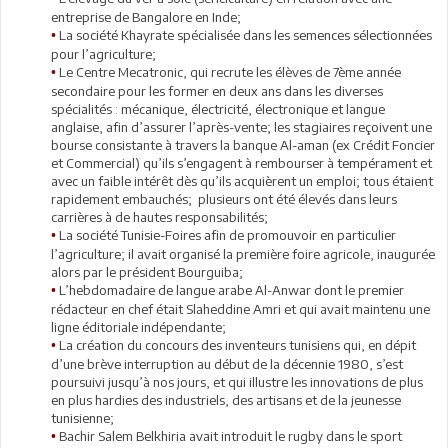
entreprise de Bangalore en Inde;
La société Khayrate spécialisée dans les semences sélectionnées
•
pour l’agriculture;
Le Centre Mecatronic, qui recrute les élèves de 7ème année
•
secondaire pour les former en deux ans dans les diverses
spécialités : mécanique, électricité, électronique et langue
anglaise, afin d’assurer l’après-vente; les stagiaires reçoivent une
bourse consistante à travers la banque Al-aman (ex Crédit Foncier
et Commercial) qu’ils s’engagent à rembourser à tempérament et
avec un faible intérêt dès qu’ils acquièrent un emploi; tous étaient
rapidement embauchés; plusieurs ont été élevés dans leurs
carrières à de hautes responsabilités;
La société Tunisie-Foires afin de promouvoir en particulier
•
l’agriculture; il avait organisé la première foire agricole, inaugurée
alors par le président Bourguiba;
L’hebdomadaire de langue arabe Al-Anwar dont le premier
•
rédacteur en chef était Slaheddine Amri et qui avait maintenu une
ligne éditoriale indépendante;
La création du concours des inventeurs tunisiens qui, en dépit
•
d’une brève interruption au début de la décennie 1980, s’est
poursuivi jusqu’à nos jours, et qui illustre les innovations de plus
en plus hardies des industriels, des artisans et de la jeunesse
tunisienne;
Bachir Salem Belkhiria avait introduit le rugby dans le sport
•