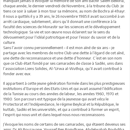
manquait jamais d’évoquer la mémoire de son ami Bachir Salem Belkiria,
chaque année, le dernier vendredi de Novembre, à la tribune du Club. Je
tiens ce soir à saluer à mon tour sa mémoire, au nom de Bochra al-Khayr.
Il nous a quittés il y a 39 ans, le 26 novembre 1985.Il avait succombé à un
arrêt cardiaque, subitement, alors qu’il donnait une conférence à la
faculté des sciences de Monastir sur les sciences et le développement
technologique. Sa vie et son œuvre nous éclairent sur le sens du
dévouement pour l’idéal patriotique et pour l’essor du savoir et de la
culture.
Sans l’avoir connu personnellement – il est mon aîné de six ans – je
partage avec les membres de notre Club une dette à l’égard de cet aîné,
une dette de reconnaissance et une dette d’honneur. C’est en son nom
que ce Club était fondé par ses camarades de classe à Sadiki, unis dans
l’association Liens Solides, Al-‘Urwa al-Wuthqa, qu’il avait contribué à
fonder avec eux.
Il appartient à cette jeune génération formée dans les plus prestigieuses
institutions d’Europe et des Etats-Unis et qui avait assumé l’édification
de la Tunisie au cours des années de labeur, les années 1960, 1970 et
1980. Son parcours est typique de la jeunesse qui avait vécu le
Protectorat et l’Indépendance, le régime Beylical et la République, le
kuttab, Sadiki et les universités, et qui a contribué à former un esprit,
l’esprit qui nous unit et dans lequel nous nous reconnaissons.
J’évoque les noms de certains de ses camarades, qui étaient devenus ses
amis: Dr Ali Bouzayane, Youssef Ben Romdhane, Abdelwahab Bouhdiba,