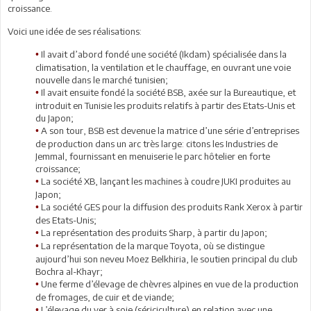
croissance.
Voici une idée de ses réalisations:
Il avait d’abord fondé une société (Ikdam) spécialisée dans la
•
climatisation, la ventilation et le chauffage, en ouvrant une voie
nouvelle dans le marché tunisien;
Il avait ensuite fondé la société BSB, axée sur la Bureautique, et
•
introduit en Tunisie les produits relatifs à partir des Etats-Unis et
du Japon;
A son tour, BSB est devenue la matrice d’une série d’entreprises
•
de production dans un arc très large: citons les Industries de
Jemmal, fournissant en menuiserie le parc hôtelier en forte
croissance;
La société XB, lançant les machines à coudre JUKI produites au
•
Japon;
La société GES pour la diffusion des produits Rank Xerox à partir
•
des Etats-Unis;
La représentation des produits Sharp, à partir du Japon;
•
La représentation de la marque Toyota, où se distingue
•
aujourd’hui son neveu Moez Belkhiria, le soutien principal du club
Bochra al-Khayr;
Une ferme d’élevage de chèvres alpines en vue de la production
•
de fromages, de cuir et de viande;
L’élevage du ver à soie (sériciculture) en relation avec une
•