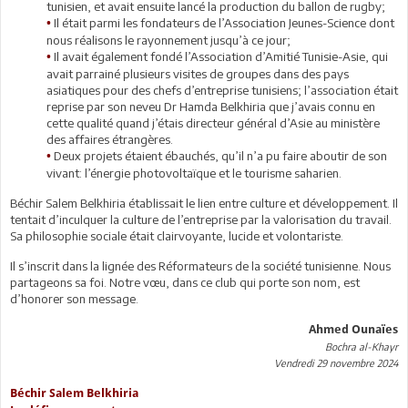
tunisien, et avait ensuite lancé la production du ballon de rugby;
Il était parmi les fondateurs de l’Association Jeunes-Science dont
•
nous réalisons le rayonnement jusqu’à ce jour;
Il avait également fondé l’Association d’Amitié Tunisie-Asie, qui
•
avait parrainé plusieurs visites de groupes dans des pays
asiatiques pour des chefs d’entreprise tunisiens; l’association était
reprise par son neveu Dr Hamda Belkhiria que j’avais connu en
cette qualité quand j’étais directeur général d’Asie au ministère
des affaires étrangères.
Deux projets étaient ébauchés, qu’il n’a pu faire aboutir de son
•
vivant: l’énergie photovoltaïque et le tourisme saharien.
Béchir Salem Belkhiria établissait le lien entre culture et développement. Il
tentait d’inculquer la culture de l’entreprise par la valorisation du travail.
Sa philosophie sociale était clairvoyante, lucide et volontariste.
Il s’inscrit dans la lignée des Réformateurs de la société tunisienne. Nous
partageons sa foi. Notre vœu, dans ce club qui porte son nom, est
d’honorer son message.
Ahmed Ounaïes
Bochra al-Khayr
Vendredi 29 novembre 2024
Béchir Salem Belkhiria