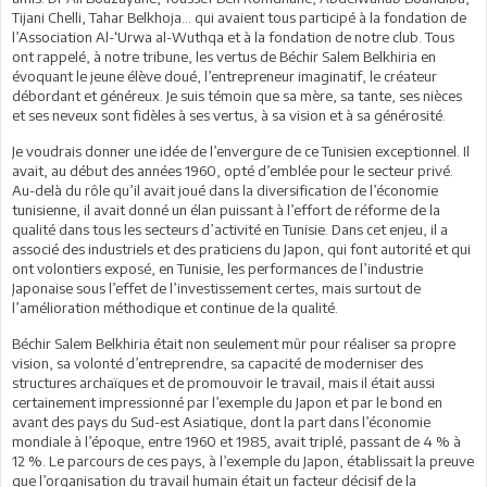
Tijani Chelli, Tahar Belkhoja… qui avaient tous participé à la fondation de
l’Association Al-‘Urwa al-Wuthqa et à la fondation de notre club. Tous
ont rappelé, à notre tribune, les vertus de Béchir Salem Belkhiria en
évoquant le jeune élève doué, l’entrepreneur imaginatif, le créateur
débordant et généreux. Je suis témoin que sa mère, sa tante, ses nièces
et ses neveux sont fidèles à ses vertus, à sa vision et à sa générosité.
Je voudrais donner une idée de l’envergure de ce Tunisien exceptionnel. Il
avait, au début des années 1960, opté d’emblée pour le secteur privé.
Au-delà du rôle qu’il avait joué dans la diversification de l’économie
tunisienne, il avait donné un élan puissant à l’effort de réforme de la
qualité dans tous les secteurs d’activité en Tunisie. Dans cet enjeu, il a
associé des industriels et des praticiens du Japon, qui font autorité et qui
ont volontiers exposé, en Tunisie, les performances de l’industrie
Japonaise sous l’effet de l’investissement certes, mais surtout de
l’amélioration méthodique et continue de la qualité.
Béchir Salem Belkhiria était non seulement mûr pour réaliser sa propre
vision, sa volonté d’entreprendre, sa capacité de moderniser des
structures archaïques et de promouvoir le travail, mais il était aussi
certainement impressionné par l’exemple du Japon et par le bond en
avant des pays du Sud-est Asiatique, dont la part dans l’économie
mondiale à l’époque, entre 1960 et 1985, avait triplé, passant de 4 % à
12 %. Le parcours de ces pays, à l’exemple du Japon, établissait la preuve
que l’organisation du travail humain était un facteur décisif de la