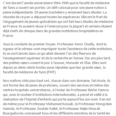
C’est durant l’année universitaire 1964-1965 que la faculté de médecine
de Tunis a ouvert ses portes. Un défi colossal pour une jeune nation à
peine indépendante. 59 jeunes bacheliers y entament leurs études. La
réussite de ce pari a dépassé toutes les espérances. Elle est le fruit de
l’engagement de jeunes spécialistes qui ont fait leurs études de médecine
en France. Ils avaient réussi à l’internat pour la plupart et certains étaient
déjà chefs de clinique dans de grandes institutions hospitalières en
France.
Sous la conduite du premier Doyen, Professeur Amor Chadly, dont la
rigueur et le sérieux vont imprégner toute l’existence de cette institution,
ils se sont lancés dans ce qui allait devenir l’un des fleurons de
l’enseignement supérieur et de la recherche en Tunisie. Dix ans plus tard,
des petites sœurs voient le jour à Sousse, Monastir et Sfax. Elles sont
depuis un demi-siècle toutes aussi réputées que leur grande sœur, la
faculté de médecine de Tunis (FMT).
Nos maîtres cités plus haut ont, chacun dans son domaine, fait école, ils
ont formé des dizaines de praticiens, ouvert des services et même des
centres hospitalo-universitaires, à l’instar du Professeur Béchir Hamza
qui, avec le soutien d’institutions internationales, a pensé et veillé à la
réalisation de l’hôpital d'enfants qui porte aujourd’hui son nom. Il en est
de même pour le Professeur Mohamed Kassab, le Professeur Mongi Ben
Hamida, le Professeur Zouheir Kallel, le Professeur Nejib Mourali…
Bourguiba les connaissait tous et les différents ministres de la Santé les