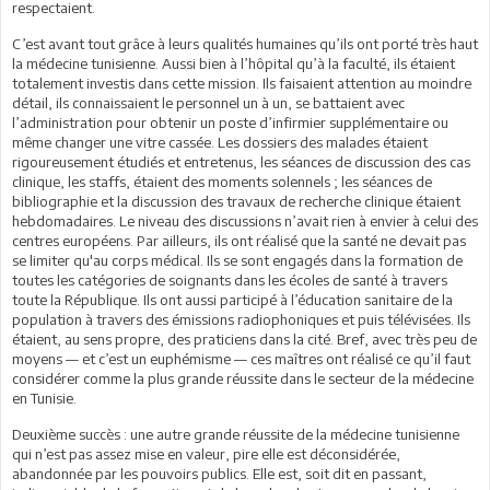
respectaient.
C’est avant tout grâce à leurs qualités humaines qu’ils ont porté très haut
la médecine tunisienne. Aussi bien à l’hôpital qu’à la faculté, ils étaient
totalement investis dans cette mission. Ils faisaient attention au moindre
détail, ils connaissaient le personnel un à un, se battaient avec
l’administration pour obtenir un poste d’infirmier supplémentaire ou
même changer une vitre cassée. Les dossiers des malades étaient
rigoureusement étudiés et entretenus, les séances de discussion des cas
clinique, les staffs, étaient des moments solennels ; les séances de
bibliographie et la discussion des travaux de recherche clinique étaient
hebdomadaires. Le niveau des discussions n’avait rien à envier à celui des
centres européens. Par ailleurs, ils ont réalisé que la santé ne devait pas
se limiter qu'au corps médical. Ils se sont engagés dans la formation de
toutes les catégories de soignants dans les écoles de santé à travers
toute la République. Ils ont aussi participé à l’éducation sanitaire de la
population à travers des émissions radiophoniques et puis télévisées. Ils
étaient, au sens propre, des praticiens dans la cité. Bref, avec très peu de
moyens — et c’est un euphémisme — ces maîtres ont réalisé ce qu’il faut
considérer comme la plus grande réussite dans le secteur de la médecine
en Tunisie.
Deuxième succès : une autre grande réussite de la médecine tunisienne
qui n’est pas assez mise en valeur, pire elle est déconsidérée,
abandonnée par les pouvoirs publics. Elle est, soit dit en passant,