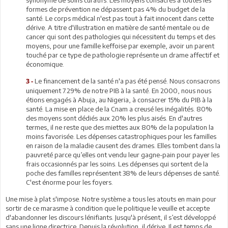
formes de prévention ne dépassent pas 4% du budget de la
santé. Le corps médical n'est pas tout à fait innocent dans cette
dérive. A titre d'illustration en matière de santé mentale ou de
cancer qui sont des pathologies qui nécessitent du temps et des
moyens, pour une famille keffoise par exemple, avoir un parent
touché par ce type de pathologie représente un drame affectif et
économique.
Le financement de la santé n'a pas été pensé. Nous consacrons
3 -
uniquement 7.29% de notre PIB à la santé. En 2000, nous nous
étions engagés à Abuja, au Nigeria, à consacrer 15% du PIB à la
santé. La mise en place de la Cnam a creusé les inégalités. 80%
des moyens sont dédiés aux 20% les plus aisés. En d'autres
termes, il ne reste que des miettes aux 80% de la population la
moins favorisée. Les dépenses catastrophiques pour les familles
en raison de la maladie causent des drames. Elles tombent dans la
pauvreté parce qu’elles ont vendu leur gagne-pain pour payer les
frais occasionnés par les soins. Les dépenses qui sortent de la
poche des familles représentent 38% de leurs dépenses de santé.
C'est énorme pour les foyers.
Une mise à plat s'impose. Notre système a tous les atouts en main pour
sortir de ce marasme à condition que le politique le veuille et accepte
d'abandonner les discours lénifiants. Jusqu'à présent, il s’est développé
sans une ligne directrice. Depuis la révolution, il dérive. Il est temps de