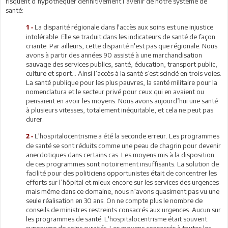
risquent d’hypothéquer définitivement l’avenir de notre système de
santé:
La disparité régionale dans l'accès aux soins est une injustice
1 -
intolérable. Elle se traduit dans les indicateurs de santé de façon
criante. Par ailleurs, cette disparité n'est pas que régionale. Nous
avons à partir des années 90 assisté à une marchandisation
sauvage des services publics, santé, éducation, transport public,
culture et sport… Ainsi l’accès à la santé s’est scindé en trois voies.
La santé publique pour les plus pauvres, la santé militaire pour la
nomenclatura et le secteur privé pour ceux qui en avaient ou
pensaient en avoir les moyens. Nous avons aujourd’hui une santé
à plusieurs vitesses, totalement inéquitable, et cela ne peut pas
durer.
L'hospitalocentrisme a été la seconde erreur. Les programmes
2 -
de santé se sont réduits comme une peau de chagrin pour devenir
anecdotiques dans certains cas. Les moyens mis à la disposition
de ces programmes sont notoirement insuffisants. La solution de
facilité pour des politiciens opportunistes était de concentrer les
efforts sur l’hôpital et mieux encore sur les services des urgences
mais même dans ce domaine, nous n’avons quasiment pas vu une
seule réalisation en 30 ans. On ne compte plus le nombre de
conseils de ministres restreints consacrés aux urgences. Aucun sur
les programmes de santé. L'hospitalocentrisme était souvent
synonyme de soins curatifs. Les moyens consacrés à toutes les