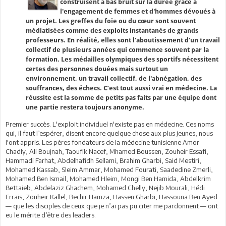
construisent à bas bruit sur la durée grâce à
l'engagement de femmes et d'hommes dévoués à
un projet. Les greffes du foie ou du cœur sont souvent
médiatisées comme des exploits instantanés de grands
professeurs. En réalité, elles sont l’aboutissement d’un travail
collectif de plusieurs années qui commence souvent par la
formation. Les médailles olympiques des sportifs nécessitent
certes des personnes douées mais surtout un
environnement, un travail collectif, de l'abnégation, des
souffrances, des échecs. C’est tout aussi vrai en médecine. La
réussite est la somme de petits pas faits par une équipe dont
une partie restera toujours anonyme.
Premier succès. L'exploit individuel n'existe pas en médecine. Ces noms
qui, il faut l’espérer, disent encore quelque chose aux plus jeunes, nous
l'ont appris. Les pères fondateurs de la médecine tunisienne Amor
Chadly, Ali Boujnah, Taoufik Nacef, Mhamed Boussen, Zouheir Essafi,
Hammadi Farhat, Abdelhafidh Sellami, Brahim Gharbi, Said Mestiri,
Mohamed Kassab, Sleim Ammar, Mohamed Fourati, Saadedine Zmerli,
Mohamed Ben Ismail, Mohamed Hleim, Mongi Ben Hamida, Abdelkrim
Bettaieb, Abdelaziz Ghachem, Mohamed Chelly, Nejib Mourali, Hédi
Errais, Zouheir Kallel, Bechir Hamza, Hassen Gharbi, Hassouna Ben Ayed
— que les disciples de ceux que je n’ai pas pu citer me pardonnent — ont
eu le mérite d’être des leaders.