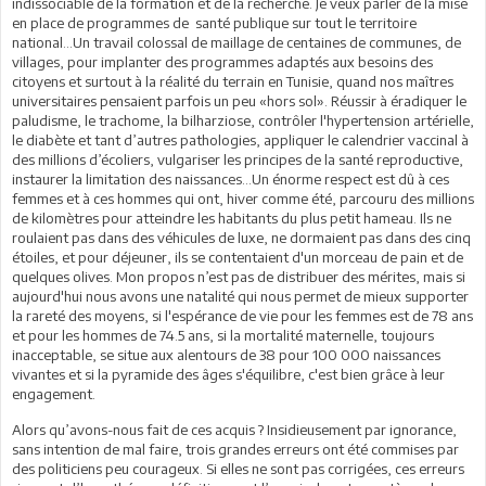
indissociable de la formation et de la recherche. Je veux parler de la mise
en place de programmes de santé publique sur tout le territoire
national...Un travail colossal de maillage de centaines de communes, de
villages, pour implanter des programmes adaptés aux besoins des
citoyens et surtout à la réalité du terrain en Tunisie, quand nos maîtres
universitaires pensaient parfois un peu «hors sol». Réussir à éradiquer le
paludisme, le trachome, la bilharziose, contrôler l'hypertension artérielle,
le diabète et tant d’autres pathologies, appliquer le calendrier vaccinal à
des millions d’écoliers, vulgariser les principes de la santé reproductive,
instaurer la limitation des naissances…Un énorme respect est dû à ces
femmes et à ces hommes qui ont, hiver comme été, parcouru des millions
de kilomètres pour atteindre les habitants du plus petit hameau. Ils ne
roulaient pas dans des véhicules de luxe, ne dormaient pas dans des cinq
étoiles, et pour déjeuner, ils se contentaient d'un morceau de pain et de
quelques olives. Mon propos n’est pas de distribuer des mérites, mais si
aujourd'hui nous avons une natalité qui nous permet de mieux supporter
la rareté des moyens, si l'espérance de vie pour les femmes est de 78 ans
et pour les hommes de 74.5 ans, si la mortalité maternelle, toujours
inacceptable, se situe aux alentours de 38 pour 100 000 naissances
vivantes et si la pyramide des âges s'équilibre, c'est bien grâce à leur
engagement.
Alors qu’avons-nous fait de ces acquis ? Insidieusement par ignorance,
sans intention de mal faire, trois grandes erreurs ont été commises par
des politiciens peu courageux. Si elles ne sont pas corrigées, ces erreurs