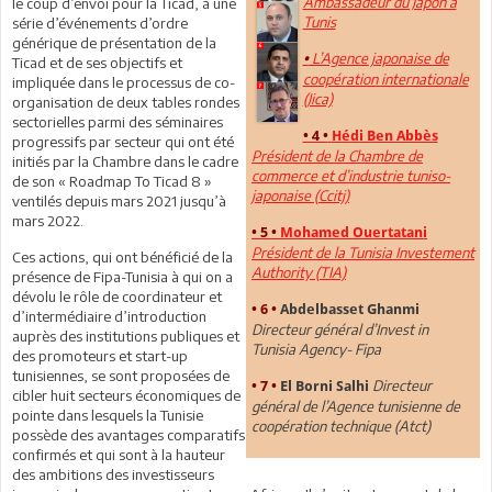
Ambassadeur du Japon à
le coup d’envoi pour la Ticad, à une
Tunis
série d’événements d’ordre
générique de présentation de la
L’Agence japonaise de
•
Ticad et de ses objectifs et
coopération internationale
impliquée dans le processus de co-
(Jica)
organisation de deux tables rondes
sectorielles parmi des séminaires
• 4 •
Hédi Ben Abbès
progressifs par secteur qui ont été
Président de la Chambre de
initiés par la Chambre dans le cadre
commerce et d’industrie tuniso-
de son « Roadmap To Ticad 8 »
japonaise (Ccitj)
ventilés depuis mars 2021 jusqu’à
mars 2022.
• 5 •
Mohamed Ouertatani
Président de la Tunisia Investement
Ces actions, qui ont bénéficié de la
Authority (TIA)
présence de Fipa-Tunisia à qui on a
dévolu le rôle de coordinateur et
• 6 •
Abdelbasset Ghanmi
d’intermédiaire d’introduction
Directeur général d’Invest in
auprès des institutions publiques et
Tunisia Agency- Fipa
des promoteurs et start-up
tunisiennes, se sont proposées de
Directeur
• 7 •
El Borni Salhi
cibler huit secteurs économiques de
général de l’Agence tunisienne de
pointe dans lesquels la Tunisie
coopération technique (Atct)
possède des avantages comparatifs
confirmés et qui sont à la hauteur
des ambitions des investisseurs