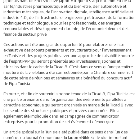
japonais dans une perspective Japon-Afrique. Il s’agit notamment de la
santé/industries pharmaceutique et du bien-être, de l’automotive et
industries mécaniques, de l’innovation digitale, intelligence artificielle et
industrie 4.0, de l’infrastructure, engineering et travaux, de la formation
technique et technologique pour les professionnels, des énergies
renouvelables et développement durable, de l’économie bleue et de la
finance du secteur privé.
Ces actions ont été une grande opportunité pour élaborer une liste
exhaustive des projets pertinents et structurants pour l’investissement
en Tunisie et des projets publics avec une approche de faisabilité nourrie
de l’esprit PPP qui seront présentés aux investisseurs japonais et
africains dans le cadre de la Ticad 8. C’est dans ce sens qu’une première
mouture du Livre blanc a été confectionnée par la Chambre comme fruit
de cette série de réunions et séminaires et a bénéficié du concours actif
de Fipa-Tunisia.
En outre, et afin de soutenir la bonne tenue de la Ticad 8, Fipa-Tunisia est
une partie prenante dans l’organisation des événements parallèles à
caractère économique qui seront organisés en marge de la Ticad 8 avec
l’ensemble des structures publiques et privées concernées. Elle a
également été impliquée dans les campagnes de communication
entreprises pour la promotion de cet événement d’envergure.
Un article spécial sur la Tunisie a été publié dans ce sens dans l’un des
numéros du journal économique du Japon «Nikkei», le plus important