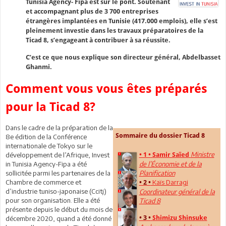
Tunisia Agency- Fipa est sur le pont. Soutenant
et accompagnant plus de 3 700 entreprises
étrangères implantées en Tunisie (417.000 emplois), elle s’est
pleinement investie dans les travaux préparatoires de la
Ticad 8, s’engageant à contribuer à sa réussite.
C’est ce que nous explique son directeur général, Abdelbasset
Ghanmi.
Comment vous vous êtes préparés
pour la Ticad 8?
Dans le cadre de la préparation de la
Sommaire du dossier Ticad 8
8e édition de la Conférence
internationale de Tokyo sur le
Ministre
développement de l’Afrique, Invest
• 1 •
Samir Saïed
in Tunisia Agency-Fipa a été
de l’Économie et de la
sollicitée parmi les partenaires de la
Planification
Chambre de commerce et
Kaïs Darragi
• 2 •
d’industrie tuniso-japonaise (Ccitj)
Coordinateur général de la
pour son organisation. Elle a été
Ticad 8
présente depuis le début du mois de
• 3 •
Shimizu Shinsuke
décembre 2020, quand a été donné