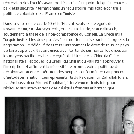
répression des libertés ayant porté la crise à un point tel qu’il menace la
paix et la sécurité internationale: un réquisitoire implacable contre la
politique coloniale de la France en Tunisie.
Dans la suite du débat, le 10 et le 14 avril, seuls les délégués du
Royaume-Uni, Sir Gladwyn Jebb, et de la Hollande, Von Balluseck,
soutiennent la thèse de la non-compétence du Conseil. La Grèce et la
Turquie invitent les deux parties à surmonter la crise par le dialogue et la
négociation. Le délégué des Etats-Unis soutient le droit de tous les pays
de faire appel aux Nations unies pour tenter de surmonter les crises par
les moyens pacifiques. Les délégués de l’Urss, de la Chine (la Chine
nationaliste à l’époque), du Brésil, du Chili et du Pakistan approuvent
l’inscription et affirment la nécessité de promouvoir la politique de
décolonisation et de libération des peuples conformément au principe
d’autodétermination. Les représentants du Pakistan, Sir Zafrullah Khan,
ou l’Ambassadeur Ahmed Boukhari, interviennent trois fois pour
répliquer aux interventions des délégués français et britannique.