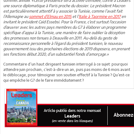
sommet annuel. «
Cette présidence sera activée d’emblée, confie à Leaders
une source diplomatique à Paris proche du dossier. Le président Macron
est particulièrement attentif à y associer la Tunisie, comme l’avait fait
l’Allemagne au
sommet d’Elmau en 2015
et l’
Italie à Taormine en 2017
en
invitant le président Caïd Essebsi. Pour la France, c’est surtout l’occasion
d’œuvrer avec les autres pays membres du G7 à élaborer un programme
spécifique d’appui à la Tunisie, une manière de faire oublier la déception
des promesses non tenues à Deauville en 2011. Au-delà du geste de
reconnaissance personnelle à l’égard du président tunisien, le nouveau
gouvernement issu des prochaines élections de 2019 disposera, en prenant
ses fonctions début 2020, d’un substantiel fonds d’amorçage.»
Commentaire d’un haut dirigeant tunisien interrogé à ce sujet: pourquoi
attendre juin prochain, c’est-à-dire un an, puis pas moins de 6 mois avant
le déblocage, pour témoigner son soutien effectif à la Tunisie ? Qu’est-ce
qui empêche le G7 de le faire immédiatement ?