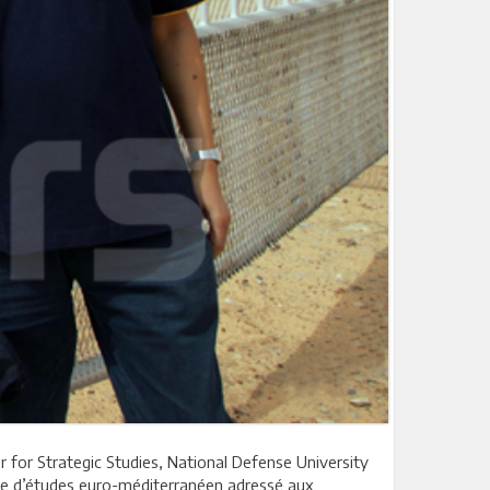
r for Strategic Studies, National Defense University
cle d’études euro-méditerranéen adressé aux