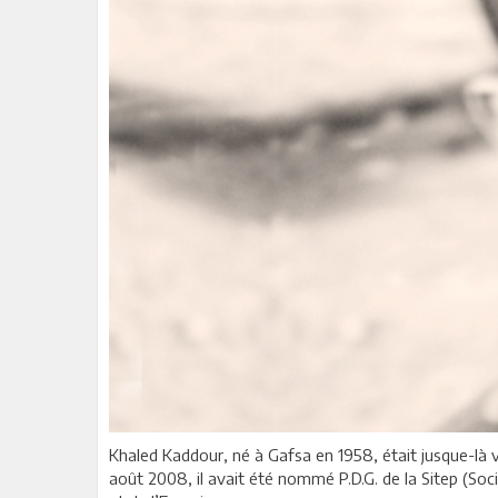
Khaled Kaddour, né à Gafsa en 1958, était jusque-là vi
août 2008, il avait été nommé P.D.G. de la Sitep (Socié