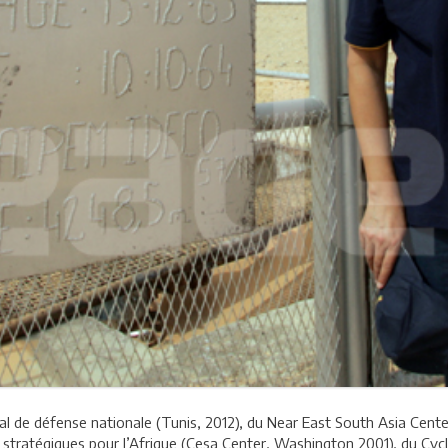
al de défense nationale (Tunis, 2012), du Near East South Asia Cente
stratégiques pour l’Afrique (Cesa Center, Washington 2001), du Cy