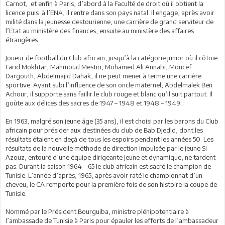
Carnot, et enfin à Paris, d’abord à la Faculté de droit où il obtient la
licence puis à l’ENA, il rentre dans son pays natal. Il engage, après avoir
milité dans la jeunesse destourienne, une carrière de grand serviteur de
l’Etat au ministère des finances, ensuite au ministère des affaires
étrangères.
Joueur de football du Club africain, jusqu’à la catégorie junior où il côtoie
Farid Mokhtar, Mahmoud Mestiri, Mohamed Ali Annabi, Moncef
Dargouth, Abdelmajid Dahak, il ne peut mener à terme une carrière
sportive. Ayant subi l’influence de son oncle maternel, Abdelmalek Ben
Achour, il supporte sans faillir le club rouge et blanc qu’il suit partout. Il
goûte aux délices des sacres de 1947 – 1948 et 1948 – 1949.
En 1963, malgré son jeune âge (35 ans), il est choisi par les barons du Club
africain pour présider aux destinées du club de Bab Djedid, dont les
résultats étaient en deçà de tous les espoirs pendant les années 50. Les
résultats de la nouvelle méthode de direction impulsée par le jeune Si
Azouz, entouré d’une équipe dirigeante jeune et dynamique, ne tardent
pas. Durant la saison 1964 – 65 le club africain est sacré le champion de
Tunisie. L’année d’après, 1965, après avoir raté le championnat d’un
cheveu, le CA remporte pour la première fois de son histoire la coupe de
Tunisie.
Nommé par le Président Bourguiba, ministre plénipotentiaire à
l’ambassade de Tunisie à Paris pour épauler les efforts de l’ambassadeur