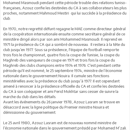
Mohamed Masmoudi pendant cette période trouble des relations tuniso-
françaises, Azouz confie les destinées du CA à ses collaborateurs les plus
proches, notamment Mahmoud Mestiri qui lui succède à la présidence du
club.
En 1970, notre regretté défunt regagne le MAE comme directeur général
de la coopération internationale ensuite comme secrétaire général de ce
ministère dirigé alors par son ami Mohammed Masmoudi. Il reprend en
1971 la présidence du CA qui a sombré de nouveau. Il restera à la tête du
club jusqu’en 1977. Sous sa présidence, l'équipe de football remporte
trois fois le championnat, quatre fois la coupe de Tunisie, la coupe du
Maghreb des vainqueurs de coupe en 1971 et trois fois la coupe du
Maghreb des clubs champions entre 1974 et 1976. C'est pendant cette
période qu'il est nommé, le 25 septembre 1974, ministre de l’économie
nationale dans le gouvernement Nouira. Il cumule ses fonctions
ministérielles avec la présidence du club jusqu’à 1977. Il est cependant
amené à renoncer à la présidence officielle du CA et confie les destinées
du CA à son coéquipier et ami Ferid Mokhtar sans cesser de suivre la
marche du club dans les détails.
Avant les événements du 26 janvier 1978, Azouz Lasram se trouve en
désaccord avec la ligne politique du Premier ministre Nouira et
démissionne du gouvernement.
Le 25 avril 1980, Azouz Lasram est de nouveau nommé ministre de
l’économie nationale dans le gouvernement présidé par Mohamed M’zali.