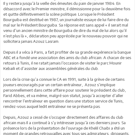
Il y restera jusqu’à la veille des émeutes du pain de janvier 1984. En
désaccord avec le Premier ministre, il démissionne pour la deuxième fois
et quitte définitivement la scène politique. Lorsque le Président
Bourguiba est destitué en 1987, un journaliste essaye de lui faire dire du
mal sur le Président Bourguiba. Sa réponse est sans appel « il serait mal
venu d’un ancien ministre de Bourguiba de dire du mal de lui alors qu’il
n’est plus là », déclaration peu appréciée par le nouveau pouvoir qui ne
sollicitera jamais Azouz Lasram.
Depuis il a vécu à Paris, a fait profiter de sa grande expérience la banque
ABC et a fondé une association des amis du club africain. A chacun de ses
retours à Tunis, il ne ratait jamais l’occasion de visiter le parc Mounir
Kebaili et d’assister aux assemblées générales du club.
Lors de la crise qu’a connue le CA en 1991, suite à la grève de certains
joueurs encouragés par un certain entraîneur, Azouz s’implique
personnellement dans cette affaire pour soutenir le président du club,
Farid Abbes, et va même, malgré son statut, jusqu’à accepter d’aller
rencontrer l’entraîneur en question dans une station service de Tunis,
rendez-vous auquel ledit entraîneur ne se présenta pas.
Depuis, Azouz a cessé de s’occuper directement des affaires du club
africain mais Il a continué à s’y intéresser jusqu’à ces derniers jours. Sa
présence lors de la présentation de l’ouvrage de Khelil Chaibi a été un
moment de grandes retrouvailles avec tous ses admirateurs, dirigeants,