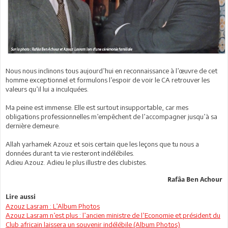
Nous nous inclinons tous aujourd’hui en reconnaissance à l’œuvre de cet
homme exceptionnel et formulons l’espoir de voir le CA retrouver les
valeurs qu’il lui a inculquées.
Ma peine est immense. Elle est surtout insupportable, car mes
obligations professionnelles m’empêchent de l’accompagner jusqu’à sa
dernière demeure.
Allah yarhamek Azouz et sois certain que les leçons que tu nous a
données durant ta vie resteront indélébiles.
Adieu Azouz. Adieu le plus illustre des clubistes.
Rafâa Ben Achour
Lire aussi
Azouz Lasram : L’Album Photos
Azouz Lasram n’est plus : l’ancien ministre de l’Economie et président du
Club africain laissera un souvenir indélébile (Album Photos)