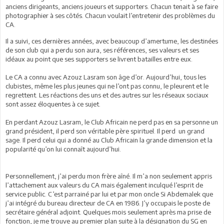
anciens dirigeants, anciens joueurs et supporters. Chacun tenait à se faire
photographier à ses côtés. Chacun voulait l’entretenir des problèmes du
CA.
Il a suivi, ces dernières années, avec beaucoup d’amertume, les destinées
de son club qui a perdu son aura, ses références, ses valeurs et ses
idéaux au point que ses supporters se livrent batailles entre eux.
Le CA a connu avec Azouz Lasram son âge d’or. Aujourd’hui, tous les
clubistes, même les plus jeunes qui ne l’ont pas connu, le pleurent et le
regrettent. Les réactions des uns et des autres sur les réseaux sociaux
sont assez éloquentes à ce sujet.
En perdant Azouz Lasram, le Club Africain ne perd pas en sa personne un
grand président, il perd son véritable père spirituel. Il perd un grand
sage. Il perd celui qui a donné au Club Africain la grande dimension et la
popularité qu’on lui connaît aujourd’hui.
Personnellement, j’ai perdu mon frère aîné. Il m’a non seulement appris
l’attachement aux valeurs du CA mais également inculqué l’esprit de
service public. C’est parrainé par lui et par mon oncle Si Abdemalek que
j’ai intégré du bureau directeur de CA en 1986. J’y occupais le poste de
secrétaire général adjoint. Quelques mois seulement après ma prise de
fonction, je me trouve au premier plan suite à la désignation du SG en