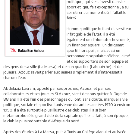
politique, qui s'est investi dans le
sport et qui, fait exceptionnel, a su
se retirer au moment où il fallait le
faire?
Homme politique brillant et serviteur
infatigable de l’Etat, il a été
également un diplomate chevronné,
un financier aguerri, un dirigeant
sportif hors pair, mais aussi un
personnage populaire célèbre, aimé
et des supporters de son équipe et
des gens de sa ville (La Marsa) et de son quartier (Lahouèche) et des
joueurs, Azouz savait parler aux jeunes simplement. Il s’intéressait à
chacun d’eux.
Abdelaziz Lasram, appelé par ses proches, Azouz, et par ses
collaborateurs et ses joueurs Si Azouz, vient de nous quitter à l’âge de
88 ans. Il a été l’un des personnages qui ont, sans doute, marqué la vie
politique, sociale et sportive tunisienne durant les années 1970 à environ
1990. Il a été surtout le plus illustre des clubistes. Il a si bien
métamorphosé le grand club de la capitale qu’il en a fait, à son époque,
le club le plus redoutable d’Afrique du nord.
Après des études à La Marsa, puis à Tunis au Collège alaoui et au lycée