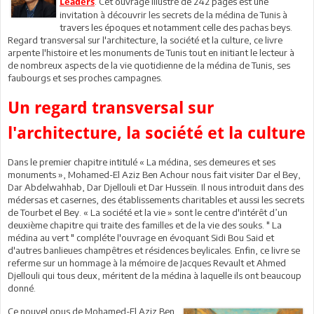
. Cet ouvrage illustré de 242 pages est une
Leaders
invitation à découvrir les secrets de la médina de Tunis à
travers les époques et notamment celle des pachas beys.
Regard transversal sur l'architecture, la société et la culture, ce livre
arpente l'histoire et les monuments de Tunis tout en initiant le lecteur à
de nombreux aspects de la vie quotidienne de la médina de Tunis, ses
faubourgs et ses proches campagnes.
Un regard transversal sur
l'architecture, la société et la culture
Dans le premier chapitre intitulé « La médina, ses demeures et ses
monuments », Mohamed-El Aziz Ben Achour nous fait visiter Dar el Bey,
Dar Abdelwahhab, Dar Djellouli et Dar Husseïn. Il nous introduit dans des
médersas et casernes, des établissements charitables et aussi les secrets
de Tourbet el Bey. « La société et la vie » sont le centre d'intérêt d’un
deuxième chapitre qui traite des familles et de la vie des souks. " La
médina au vert " compléte l'ouvrage en évoquant Sidi Bou Said et
d'autres banlieues champêtres et résidences beylicales. Enfin, ce livre se
referme sur un hommage à la mémoire de Jacques Revault et Ahmed
Djellouli qui tous deux, méritent de la médina à laquelle ils ont beaucoup
donné.
Ce nouvel opus de Mohamed-El Aziz Ben