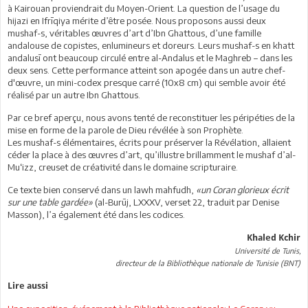
à Kairouan proviendrait du Moyen-Orient. La question de l’usage du
hijazi en Ifrīqiya mérite d’être posée. Nous proposons aussi deux
mushaf-s, véritables œuvres d’art d’Ibn Ghattous, d’une famille
andalouse de copistes, enlumineurs et doreurs. Leurs mushaf-s en khatt
andalusī ont beaucoup circulé entre al-Andalus et le Maghreb – dans les
deux sens. Cette performance atteint son apogée dans un autre chef-
d'œuvre, un mini-codex presque carré (10x8 cm) qui semble avoir été
réalisé par un autre Ibn Ghattous.
Par ce bref aperçu, nous avons tenté de reconstituer les péripéties de la
mise en forme de la parole de Dieu révélée à son Prophète.
Les mushaf-s élémentaires, écrits pour préserver la Révélation, allaient
céder la place à des œuvres d’art, qu’illustre brillamment le mushaf d’al-
Mu‘izz, creuset de créativité dans le domaine scripturaire.
Ce texte bien conservé dans un lawh mahfudh,
«un Coran glorieux écrit
sur une table gardée»
(al-Burūj, LXXXV, verset 22, traduit par Denise
Masson), l’a également été dans les codices.
Khaled Kchir
Université de Tunis,
directeur de la Bibliothèque nationale de Tunisie (BNT)
Lire aussi