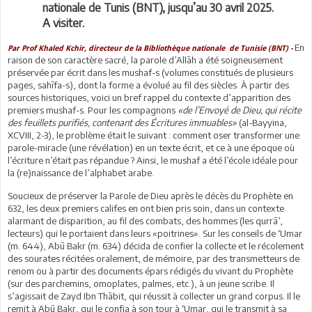
nationale de Tunis (BNT), jusqu’au 30 avril 2025.
A visiter.
En
Par Prof Khaled Kchir, directeur de la Bibliothèque nationale de Tunisie (BNT) -
raison de son caractère sacré, la parole d’Allāh a été soigneusement
préservée par écrit dans les mushaf-s (volumes constitués de plusieurs
pages, sahīfa-s), dont la forme a évolué au fil des siècles. À partir des
sources historiques, voici un bref rappel du contexte d’apparition des
premiers mushaf-s. Pour les compagnons
«de l’Envoyé de Dieu, qui récite
des feuillets purifiés, contenant des Écritures immuables»
(al-Bayyina,
XCVIII, 2-3), le problème était le suivant : comment oser transformer une
parole-miracle (une révélation) en un texte écrit, et ce à une époque où
l’écriture n’était pas répandue ? Ainsi, le mushaf a été l’école idéale pour
la (re)naissance de l’alphabet arabe.
Soucieux de préserver la Parole de Dieu après le décès du Prophète en
632, les deux premiers califes en ont bien pris soin, dans un contexte
alarmant de disparition, au fil des combats, des hommes (les qurrā’,
lecteurs) qui le portaient dans leurs «poitrines». Sur les conseils de ‘Umar
(m. 644), Abū Bakr (m. 634) décida de confier la collecte et le récolement
des sourates récitées oralement, de mémoire, par des transmetteurs de
renom ou à partir des documents épars rédigés du vivant du Prophète
(sur des parchemins, omoplates, palmes, etc.), à un jeune scribe. Il
s’agissait de Zayd Ibn Thābit, qui réussit à collecter un grand corpus. Il le
remit à Abū Bakr, qui le confia à son tour à ‘Umar, qui le transmit à sa