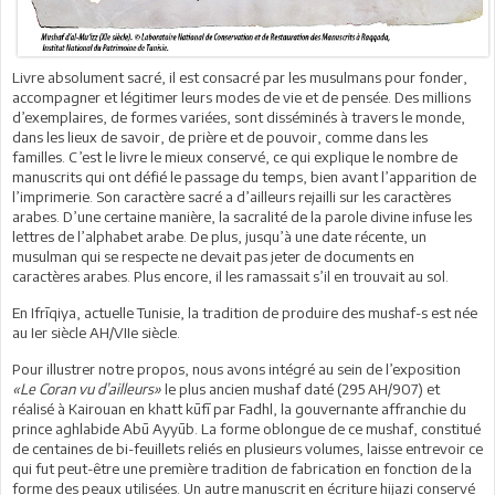
Livre absolument sacré, il est consacré par les musulmans pour fonder,
accompagner et légitimer leurs modes de vie et de pensée. Des millions
d’exemplaires, de formes variées, sont disséminés à travers le monde,
dans les lieux de savoir, de prière et de pouvoir, comme dans les
familles. C’est le livre le mieux conservé, ce qui explique le nombre de
manuscrits qui ont défié le passage du temps, bien avant l’apparition de
l’imprimerie. Son caractère sacré a d’ailleurs rejailli sur les caractères
arabes. D’une certaine manière, la sacralité de la parole divine infuse les
lettres de l’alphabet arabe. De plus, jusqu’à une date récente, un
musulman qui se respecte ne devait pas jeter de documents en
caractères arabes. Plus encore, il les ramassait s’il en trouvait au sol.
En Ifrīqiya, actuelle Tunisie, la tradition de produire des mushaf-s est née
au Ier siècle AH/VIIe siècle.
Pour illustrer notre propos, nous avons intégré au sein de l’exposition
«Le Coran vu d’ailleurs»
le plus ancien mushaf daté (295 AH/907) et
réalisé à Kairouan en khatt kūfī par Fadhl, la gouvernante affranchie du
prince aghlabide Abū Ayyūb. La forme oblongue de ce mushaf, constitué
de centaines de bi-feuillets reliés en plusieurs volumes, laisse entrevoir ce
qui fut peut-être une première tradition de fabrication en fonction de la
forme des peaux utilisées. Un autre manuscrit en écriture hijazi conservé