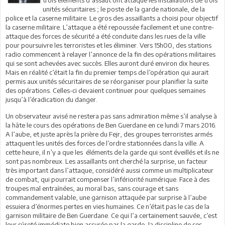
unités sécuritaires ; le poste de la garde nationale, de la
police et la caserne militaire. Le gros des assaillants a choisi pour objectif
la caserne militaire. L’attaque a été repoussée facilement et une contre-
attaque des forces de sécurité a été conduite dans les rues de la ville
pour poursuivre les terroristes et les éliminer. Vers 15h00, des stations
radio commencent à relayer l’annonce de la fin des opérations militaires
qui se sont achevées avec succès. Elles auront duré environ dix heures.
Mais en réalité c’était la fin du premier temps de l’opération qui aurait
permis aux unités sécuritaires de se réorganiser pour planifier la suite
des opérations. Celles-ci devaient continuer pour quelques semaines
jusqu’à l’éradication du danger.
Un observateur avisé ne restera pas sans admiration même s’il analyse à
la hâte le cours des opérations de Ben Guerdane en ce lundi 7 mars 2016.
A l’aube, et juste après la prière du Fejr, des groupes terroristes armés
attaquent les unités des forces de l’ordre stationnées dans la ville. A
cette heure, il n’y a que les éléments de la garde qui sont éveillés et ils ne
sont pas nombreux. Les assaillants ont cherché la surprise, un facteur
très important dans l’attaque, considéré aussi comme un multiplicateur
de combat, qui pourrait compenser l’infériorité numérique. Face à des
troupes mal entraînées, au moral bas, sans courage et sans
commandement valable, une garnison attaquée par surprise à l’aube
essuiera d’énormes pertes en vies humaines. Ce n’était pas le cas de la
garnison militaire de Ben Guerdane. Ce qui l’a certainement sauvée, c’est
leur sûreté immédiate bien assurée par la garde, la discipline de ses