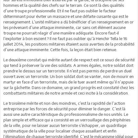
hommes et la qualité des chefs sur le terrain. Ce sont là des qualités
d’une troupe professionnelle. Et il ne faut pas oublier le facteur
déterminant pour éviter un massacre et une défaite cuisante qui est le
renseignement. L’unité militaire a dû bénéficier d’un renseignement en or
les prévenant d’une attaque imminente, car sans cet élément aucune
troupe ne pourrait réagir d’une manière adéquate. Encore faut-il
l’exploiter à bon escient ? Il ne faut pas oublier qu’à Henchir Tella le 16
juillet 2014, les positions militaires étaient aussi averties de la probabilité
d’une attaque imminente. Cette fois, la leçon était bien retenue.
Le deuxième constat qui mérite autant de respect est ce souci de sécurité
qui tend à préserver la vie des soldats. A armes égales, notre soldat doit
prendre le dessus sur un terroriste. Il n’est pas permis de perdre un duel
ouvert avec un terroriste. Un bon soldat doit se vanter, non de mourir en
martyr en face d’un terroriste, mais de le tuer avant même qu’il n’appuie
sur la gâchette. Dans ce domaine, un grand progrès est constaté chez les
combattants militaires de notre armée et ceci incite à la considération.
Le troisième mérite et non des moindres, c’est la rapidité de l’action
entreprise par les forces de sécurité pour éliminer le danger. C’est là
aussi une autre caractéristique du professionnalisme de nos unités. Le
plan simple et efficace qui a consisté en un verrouillage des périphéries
de la ville, pour ne laisser aucun terroriste s’échapper, un quadrillage
systématique de la ville pour localiser chaque assaillant et enfin
l’élimination de chaque terroriste identifié. C’est le mécanisme idéal pour