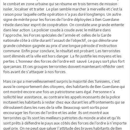
le combat en zone urbaine qui se résume en trois termes de mission :
isoler, localiser et traiter. Le plan semble marcher à merveille et c’est la
raison pour laquelle cette opération n’a pas duré longtemps. Un autre
signe de mérite pour les forces de l’ordre déployées à Ben Guerdane
réside dans leur esprit de coopération. On constate une grande entente
dans leur action. Le policier coude à coude avec le militaire dans
l’approche, les Forces spéciales de l’armée et celles de la Garde
nationale côte à côte durant l’assaut de l’objectif, ce qui dénote une
grande cohésion gagnée au prix d’une longue période d’instruction
commune. Enfin pour conclure, le résultat est probant. Les terroristes
sont éliminés et la ville est hors danger. La fin justifie les moyens et les
pertes. L’honneur des forces de l’ordre est sauvé. Le pays sort plus fort
que jamais. Et ces groupes terroristes doivent maintenant réfléchir cent
fois avant de s’attaquer à nos forces.
Mais ce qui a merveilleusement surpris la majorité des Tunisiens, c’est
aussi le comportement des citoyens, des habitants de Ben Guerdane qui
ont montré encore une fois un patriotisme sans égal. Personne n’a
sollicité leur assistance, au contraire les appels incessants de la police
incitaient les habitants à rester chez eux durant les affrontements qui se
déroulaient dans les rues de la ville. Beaucoup sont sortis pour
encourager les forces de l’ordre et les aider. Ils ont montré aux
terroristes qu’ils sont les meilleurs patriotes du monde arabe et qu’ils
sont prêts à défendre le pays aux côtés des forces de l’ordre à n’importe
quel prix. On ne peut que saluer l’attitude des braves habitants de Ben