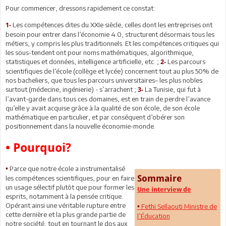
Pour commencer, dressons rapidement ce constat:
Les compétences dites du XXIe siècle, celles dont les entreprises ont
1-
besoin pour entrer dans l’économie 4.0, structurent désormais tous les
métiers, y compris les plus traditionnels. Et les compétences critiques qui
les sous-tendent ont pour noms mathématiques, algorithmique,
statistiques et données, intelligence artificielle, etc. ;
Les parcours
2-
scientifiques de l’école (collège et lycée) concernent tout au plus 50% de
nos bacheliers, que tous les parcours universitaires– les plus nobles
surtout (médecine, ingénierie) - s’arrachent ;
La Tunisie, qui fut à
3-
l’avant-garde dans tous ces domaines, est en train de perdre l’avance
qu’elle y avait acquise grâce à la qualité de son école, de son école
mathématique en particulier, et par conséquent d’obérer son
positionnement dans la nouvelle économie-monde.
• Pourquoi?
Parce que notre école a instrumentalisé
•
Sommaire
les compétences scientifiques, pour en faire
un usage sélectif plutôt que pour former les
Une interview de
esprits, notamment à la pensée critique.
Opérant ainsi une véritable rupture entre
Fethi Sellaouti Ministre de
•
cette dernière et la plus grande partie de
l’Éducation
notre société, tout en tournant le dos aux