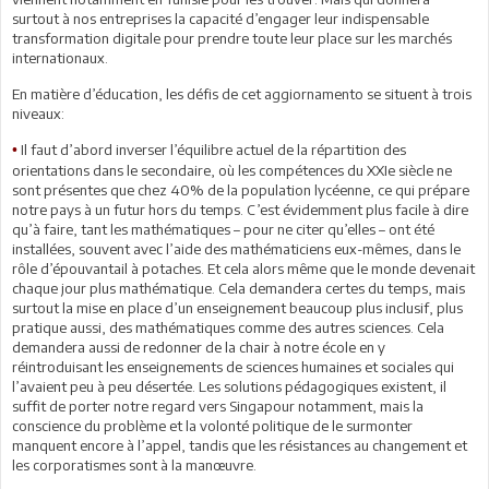
surtout à nos entreprises la capacité d’engager leur indispensable
transformation digitale pour prendre toute leur place sur les marchés
internationaux.
En matière d’éducation, les défis de cet aggiornamento se situent à trois
niveaux:
Il faut d’abord inverser l’équilibre actuel de la répartition des
•
orientations dans le secondaire, où les compétences du XXIe siècle ne
sont présentes que chez 40% de la population lycéenne, ce qui prépare
notre pays à un futur hors du temps. C’est évidemment plus facile à dire
qu’à faire, tant les mathématiques – pour ne citer qu’elles – ont été
installées, souvent avec l’aide des mathématiciens eux-mêmes, dans le
rôle d’épouvantail à potaches. Et cela alors même que le monde devenait
chaque jour plus mathématique. Cela demandera certes du temps, mais
surtout la mise en place d’un enseignement beaucoup plus inclusif, plus
pratique aussi, des mathématiques comme des autres sciences. Cela
demandera aussi de redonner de la chair à notre école en y
réintroduisant les enseignements de sciences humaines et sociales qui
l’avaient peu à peu désertée. Les solutions pédagogiques existent, il
suffit de porter notre regard vers Singapour notamment, mais la
conscience du problème et la volonté politique de le surmonter
manquent encore à l’appel, tandis que les résistances au changement et
les corporatismes sont à la manœuvre.