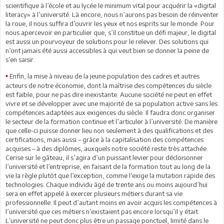
scientifique à l’école et au lycée le minimum vital pour acquérir la «digital
literacy» à l’université. Là encore, nous n’aurons pas besoin de réinventer
la roue, il nous suffira d’ouvrir les yeux et nos esprits sur le monde. Pour
nous apercevoir en particulier que, s’il constitue un défi majeur, le digital
est aussi un pourvoyeur de solutions pour le relever. Des solutions qui
n’ont jamais été aussi accessibles à qui veut bien se donner la peine de
s’en saisir.
Enfin, la mise à niveau de la jeune population des cadres et autres
•
acteurs de notre économie, dont la maîtrise des compétences du siècle
est faible, pour ne pas dire inexistante. Aucune société ne peut en effet
vivre et se développer avec une majorité de sa population active sans les
compétences adaptées aux exigences du siècle. Il faudra donc organiser
le secteur de la formation continue et l’articuler à l’université. De manière
que celle-ci puisse donner lieu non seulement à des qualifications et des
certifications, mais aussi – grâce à la capitalisation des compétences
acquises – à des diplômes, auxquels notre société reste très attachée.
Cerise sur le gâteau, il s’agira d’un puissant levier pour décloisonner
l’université et l’entreprise, en faisant de la formation tout au long de la
vie la règle plutôt que l’exception, comme l’exige la mutation rapide des
technologies. Chaque individu âgé de trente ans ou moins aujourd’hui
sera en effet appelé à exercer plusieurs métiers durant sa vie
professionnelle. Il peut d’autant moins en avoir acquis les compétences à
l’université que ces métiers n’existaient pas encore lorsqu’il y était.
L’université ne peut donc plus être un passage ponctuel, limité dans le