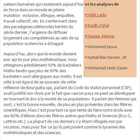
valeurs humaines qui reviennent aujourd’hui
et les analyses de
en force dans un monde en pleine
Hédi Larbi
•
mutation : inclusion, éthique, empathie,
travail collectif, etc. En s’enfermant dans
Riadh Zghal
•
des paradigmes utilitaristes hérités du
siècle dernier, l’urgence de diffuser
Naceur Ammar
•
largement ces compétences au sein de sa
population scolaire lui a échappé.
Mohamed Jaoua
•
Aujourd’hui, alors que le monde devient
Kamel Ben Naceur, et
•
jour après jour plus mathématique, nous
atteignons péniblement 10% de bacheliers
Mohamed Hedi Zaiem
•
Maths tandis que plus de 50% des
bacheliers sont allergiques aux maths. Il est
utile à cet égard de se souvenir de cette
réflexion de Bourguiba qui, parlant du Code du statut personnel (CSP),
avait justifié son choix par le fait que «aucun pays ne peut se développer
en tournant le dos à la moitié de sa population». Il parlait des femmes qui
sont, c’est la bonne nouvelle, de plus en plus présentes dans les filières
scientifiques. Mais c’est pourtant ce que tente de faire notre école avec
ses 60% d’élèves dans les filières autres que Maths et Sciences (Eco-G,
Lettres etc.). La plupart de ces derniers s’y étant réfugiés non par
vocation, mais pour fuir ce qu’ils perçoivent comme la tyrannie des
mathématiques et des sciences;