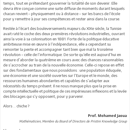
temps, tout en prétendant gouverner la totalité de son devenir. Elle
devra être conçue comme une suite diffuse de moments durant lesquels
chacun revient – physiquement ou à distance – sur les bancs de l’école
pour y remettre à jour ses compétences et rester ainsi dans la course.
Restée à l’écart des bouleversements majeurs du XIXe siècle, la Tunisie
avait raté le coche des deux premières révolutions industrielles, ouvrant
ainsi la voie à sa colonisation en 1881. Forte de la politique éducative
ambitieuse mise en œuvre à l’indépendance, elle a cependant su
remonter la pente et accompagner tant bien que mal la troisième
révolution – celle de l’informatique. De sorte qu’elle est aujourd’hui en
mesure d’aborder la quatrième en cours avec des chances raisonnables
de s’accrocher au train de la nouvelle économie. Celle-ci repose en effet
sur des fondamentaux que nous possédons : une population éduquée,
une économie et une société ouvertes sur l’Europe et le monde, des
ressources humaines abondantes et capables de s’adapter aux
nécessités du temps présent. Il ne nous manque plus que la prise en
compte intellectuelle et politique de ces impérieuses inflexions et la levée
des blocages qui s’y opposent, pour y parvenir.
Alors ... chiche ?
Prof. Mohamed Jaoua
Mathématicien, Membre du Board of Directors de Pristini Knowledge Group