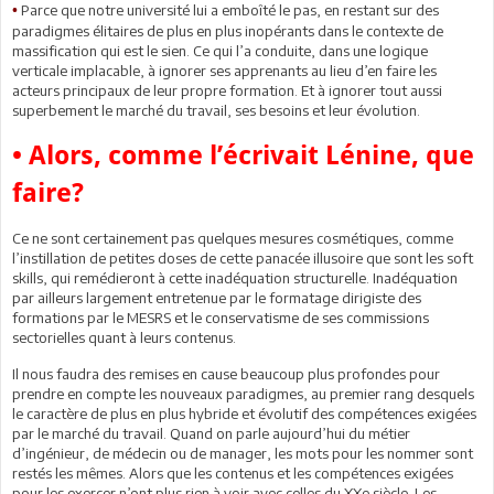
Parce que notre université lui a emboîté le pas, en restant sur des
•
paradigmes élitaires de plus en plus inopérants dans le contexte de
massification qui est le sien. Ce qui l’a conduite, dans une logique
verticale implacable, à ignorer ses apprenants au lieu d’en faire les
acteurs principaux de leur propre formation. Et à ignorer tout aussi
superbement le marché du travail, ses besoins et leur évolution.
• Alors, comme l’écrivait Lénine, que
faire?
Ce ne sont certainement pas quelques mesures cosmétiques, comme
l’instillation de petites doses de cette panacée illusoire que sont les soft
skills, qui remédieront à cette inadéquation structurelle. Inadéquation
par ailleurs largement entretenue par le formatage dirigiste des
formations par le MESRS et le conservatisme de ses commissions
sectorielles quant à leurs contenus.
Il nous faudra des remises en cause beaucoup plus profondes pour
prendre en compte les nouveaux paradigmes, au premier rang desquels
le caractère de plus en plus hybride et évolutif des compétences exigées
par le marché du travail. Quand on parle aujourd’hui du métier
d’ingénieur, de médecin ou de manager, les mots pour les nommer sont
restés les mêmes. Alors que les contenus et les compétences exigées
pour les exercer n’ont plus rien à voir avec celles du XXe siècle. Les