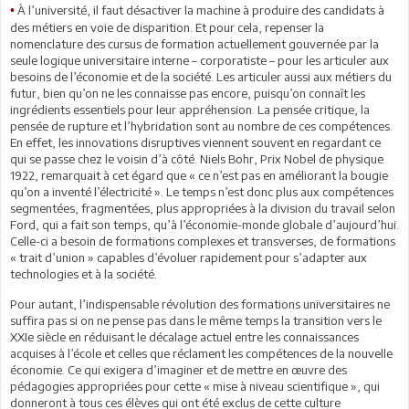
À l’université, il faut désactiver la machine à produire des candidats à
•
des métiers en voie de disparition. Et pour cela, repenser la
nomenclature des cursus de formation actuellement gouvernée par la
seule logique universitaire interne – corporatiste – pour les articuler aux
besoins de l’économie et de la société. Les articuler aussi aux métiers du
futur, bien qu’on ne les connaisse pas encore, puisqu’on connaît les
ingrédients essentiels pour leur appréhension. La pensée critique, la
pensée de rupture et l’hybridation sont au nombre de ces compétences.
En effet, les innovations disruptives viennent souvent en regardant ce
qui se passe chez le voisin d’à côté. Niels Bohr, Prix Nobel de physique
1922, remarquait à cet égard que « ce n’est pas en améliorant la bougie
qu’on a inventé l’électricité ». Le temps n’est donc plus aux compétences
segmentées, fragmentées, plus appropriées à la division du travail selon
Ford, qui a fait son temps, qu’à l’économie-monde globale d’aujourd’hui.
Celle-ci a besoin de formations complexes et transverses, de formations
« trait d’union » capables d’évoluer rapidement pour s’adapter aux
technologies et à la société.
Pour autant, l’indispensable révolution des formations universitaires ne
suffira pas si on ne pense pas dans le même temps la transition vers le
XXIe siècle en réduisant le décalage actuel entre les connaissances
acquises à l’école et celles que réclament les compétences de la nouvelle
économie. Ce qui exigera d’imaginer et de mettre en œuvre des
pédagogies appropriées pour cette « mise à niveau scientifique », qui
donneront à tous ces élèves qui ont été exclus de cette culture