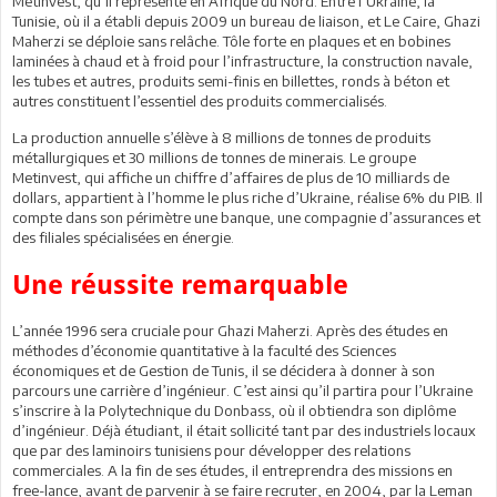
Metinvest, qu’il représente en Afrique du Nord. Entre l’Ukraine, la
Tunisie, où il a établi depuis 2009 un bureau de liaison, et Le Caire, Ghazi
Maherzi se déploie sans relâche. Tôle forte en plaques et en bobines
laminées à chaud et à froid pour l’infrastructure, la construction navale,
les tubes et autres, produits semi-finis en billettes, ronds à béton et
autres constituent l’essentiel des produits commercialisés.
La production annuelle s’élève à 8 millions de tonnes de produits
métallurgiques et 30 millions de tonnes de minerais. Le groupe
Metinvest, qui affiche un chiffre d’affaires de plus de 10 milliards de
dollars, appartient à l’homme le plus riche d’Ukraine, réalise 6% du PIB. Il
compte dans son périmètre une banque, une compagnie d’assurances et
des filiales spécialisées en énergie.
Une réussite remarquable
L’année 1996 sera cruciale pour Ghazi Maherzi. Après des études en
méthodes d’économie quantitative à la faculté des Sciences
économiques et de Gestion de Tunis, il se décidera à donner à son
parcours une carrière d’ingénieur. C’est ainsi qu’il partira pour l’Ukraine
s’inscrire à la Polytechnique du Donbass, où il obtiendra son diplôme
d’ingénieur. Déjà étudiant, il était sollicité tant par des industriels locaux
que par des laminoirs tunisiens pour développer des relations
commerciales. A la fin de ses études, il entreprendra des missions en
free-lance, avant de parvenir à se faire recruter, en 2004, par la Leman