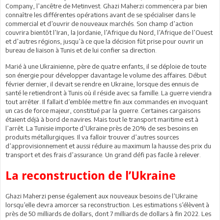
Company, l’ancêtre de Metinvest. Ghazi Maherzi commencera par bien
connaître les différentes opérations avant de se spécialiser dans le
commercial et d’ouvrir de nouveaux marchés. Son champ d’action
couvrira bientôt l’Iran, la Jordanie, l’Afrique du Nord, l’Afrique de l’Ouest
et d’autres régions, jusqu’à ce que la décision fût prise pour ouvrir un
bureau de liaison à Tunis et de lui confier sa direction.
Marié à une Ukrainienne, père de quatre enfants, il se déploie de toute
son énergie pour développer davantage le volume des affaires. Début
février dernier, il devait se rendre en Ukraine, lorsque des ennuis de
santé le retiendront à Tunis où il réside avec sa famille. La guerre viendra
tout arrêter. Il fallait d’emblée mettre fin aux commandes en invoquant
un cas de force majeur, constitué par la guerre. Certaines cargaisons
étaient déjà à bord de navires. Mais tout le transport maritime est à
l’arrêt. La Tunisie importe d’Ukraine près de 20% de ses besoins en
produits métallurgiques. Il va falloir trouver d’autres sources
d’approvisionnement et aussi réduire au maximum la hausse des prix du
transport et des frais d’assurance. Un grand défi pas facile à relever.
La reconstruction de l’Ukraine
Ghazi Maherzi pense également aux nouveaux besoins de l’Ukraine
lorsqu’elle devra amorcer sa reconstruction. Les estimations s’élèvent à
près de 50 milliards de dollars, dont 7 milliards de dollars à fin 2022. Les