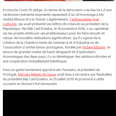
Protocole Covid-19 oblige, la remise de la décoration a eu lieu lors d’une
cérémonie restreinte empreinte cependant d’un vif hommage à Me
Hedda Ellouze et à la Tunisie. Légitimement,
l’ambassadeur José
Ludovice
, qui avait présenté ses lettres de créances au président de la
République, feu Béji Caïd Essebsi, le 16 novembre 2016, a su capitaliser
sur les projets initiés par ses prédécesseurs pour les faire aboutir et
réussir de nouvelles réalisations significatives. Qu’il s’agisse de la
création de la Chambre mixte de commerce et d’industrie ou de
l’association d’amitié tuniso-portugaise, fondée par
Hichem Elloumi
, ou
encore de grandes visites de hauts dirigeants et d’opérateurs
économiques des deux pays, il a su développer des relations étroites et
une coopération mutuellement bénéfiques.
Dans un geste hautement apprécié des Tunisiens, le président du
Portugal,
Marcelo Rebelo de Sousa
avait tenu à se rendre aux funérailles
du président Béji Caïd Essebsi, le 29 juillet 2019 et prononcé à cette
occasion un discours fort émouvant.