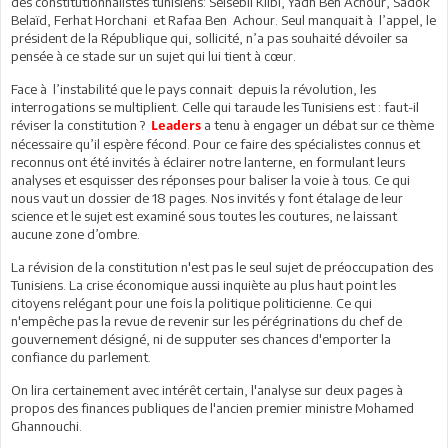
des constitutionnalistes tunisiens: Selsebil Klibi, Yadh Ben Achour, Sadok
Belaïd, Ferhat Horchani
et Rafaa Ben
Achour. Seul manquait à
l’appel, le
président de la République qui, sollicité, n’a pas souhaité dévoiler sa
pensée à ce stade sur un sujet qui lui tient à cœur.
Face à
l’instabilité que le pays connait
depuis la révolution, les
interrogations se multiplient. Celle qui taraude les Tunisiens est : faut-il
réviser la constitution ?
a tenu à engager un débat sur ce thème
Leaders
nécessaire qu’il espère fécond. Pour ce faire des spécialistes connus et
reconnus ont été invités à éclairer notre lanterne, en formulant leurs
analyses et esquisser des réponses pour baliser la voie à tous. Ce qui
nous vaut un dossier de 18 pages. Nos invités y font étalage de leur
science et le sujet est examiné sous toutes les coutures, ne laissant
aucune
zone d’ombre.
La révision de la constitution n'est pas le seul sujet de préoccupation des
Tunisiens. La crise économique aussi inquiète au plus haut point les
citoyens relégant pour une fois la politique politicienne. Ce qui
n'empêche pas la revue de revenir sur les pérégrinations du chef de
gouvernement désigné, ni de supputer ses chances d'emporter la
confiance du parlement.
On lira certainement avec intérêt certain, l'analyse sur deux pages à
propos des finances publiques de l'ancien premier ministre Mohamed
Ghannouchi.