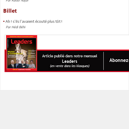
Par Raouf Najar
Billet
Ah ! s’ils l’avaient écouté plus tôt !
•
Par Hédi Béhi