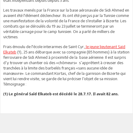
était indépendant depuis depuis 5 ans.
Les travaux menés par la France sur la base aéronavale de Sidi Ahmed en
avaient été l'élément déclencheur. Ils ont été perçus par la Tunisie comme
une manifestation de la volonté de la France de s'installer à Bizerte. Les
combats qui se déroulés du 19 au 23 juillet se termineront par un
véritable carnage pour le camp tunisien. On a parlé de milliers de
victimes.
Frais émoulu de l'école interarmes de Saint Cyr,
le jeune lieutenant Saïd
Elkateb
(1), 25 ans débarque avec sa compagnie (85 hommes) à la station
ferroviaire de Sidi Ahmed à proximité de la base aérienne. Il est surpris
d’y trouver un chantier où des «chômeurs» s’apprêtent à creuser des
tranchées à la limite des barbelés français «sans aucune idée de
manœuvre». Le commandant Kortas, chef de la garnison de Bizerte qui
vient lui rendre visite, se garde de lui préciser l’objet de sa mission.
Témoignage :
(1) Le général Saïd Elkateb est décédé le 28.7.17. Il avait 82 ans.