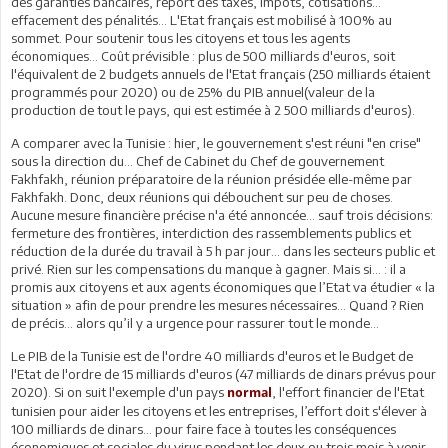
des garanties bancaires, report des taxes, impôts, cotisations...
effacement des pénalités... L'Etat français est mobilisé à 100% au
sommet. Pour soutenir tous les citoyens et tous les agents
économiques... Coût prévisible : plus de 500 milliards d'euros, soit
l'équivalent de 2 budgets annuels de l'Etat français (250 milliards étaient
programmés pour 2020) ou de 25% du PIB annuel(valeur de la
production de tout le pays, qui est estimée à 2 500 milliards d'euros).
A comparer avec la Tunisie : hier, le gouvernement s'est réuni "en crise"
sous la direction du... Chef de Cabinet du Chef de gouvernement
Fakhfakh, réunion préparatoire de la réunion présidée elle-même par
Fakhfakh. Donc, deux réunions qui débouchent sur peu de choses.
Aucune mesure financière précise n'a été annoncée... sauf trois décisions:
fermeture des frontières, interdiction des rassemblements publics et
réduction de la durée du travail à 5 h par jour… dans les secteurs public et
privé. Rien sur les compensations du manque à gagner. Mais si… : il a
promis aux citoyens et aux agents économiques que l’Etat va étudier « la
situation » afin de pour prendre les mesures nécessaires… Quand ? Rien
de précis… alors qu’il y a urgence pour rassurer tout le monde…
Le PIB de la Tunisie est de l'ordre 40 milliards d'euros et le Budget de
l'Etat de l'ordre de 15 milliards d'euros (47 milliards de dinars prévus pour
2020). Si on suit l'exemple d'un pays
, l'effort financier de l'Etat
normal
tunisien pour aider les citoyens et les entreprises, l’effort doit s'élever à
100 milliards de dinars... pour faire face à toutes les conséquences
économiques et sociales du virus pendant les deux ou trois mois à venir.