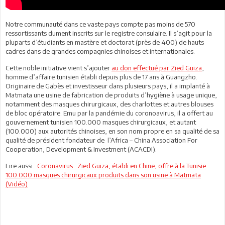
Notre communauté dans ce vaste pays compte pas moins de 570
ressortissants dument inscrits sur le registre consulaire. Il s’agit pour la
pluparts d’étudiants en mastère et doctorat (près de 400) de hauts
cadres dans de grandes compagnies chinoises et internationales.
Cette noble initiative vient s’ajouter
au don effectué par Zied Guiza
,
homme d’affaire tunisien établi depuis plus de 17 ans à Guangzho.
Originaire de Gabès et investisseur dans plusieurs pays, il a implanté à
Matmata une usine de fabrication de produits d’hygiène à usage unique,
notamment des masques chirurgicaux, des charlottes et autres blouses
de bloc opératoire. Emu par la pandémie du coronoavirus, il a offert au
gouvernement tunisien 100.000 masques chirurgicaux, et autant
(100.000) aux autorités chinoises, en son nom propre en sa qualité de sa
qualité de président fondateur de l’Africa – China Association For
Cooperation, Development & Investment (ACACDI).
Lire aussi :
Coronavirus : Zied Guiza, établi en Chine, offre à la Tunisie
100.000 masques chirurgicaux produits dans son usine à Matmata
(Vidéo)