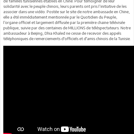
de familles tunisiennes établies en Chine. Pour témoigner de leur
solidarité avec le peuple chinois, leurs parents ont pris l’initiative de les
associer dans une vidéo. Postée sur le site de notre ambassade en Chine,
elle a été immédiatement mentionnée par le Quotidien du Peuple,
l’organe officiel et largement diffusée par la première chaine télévisée
publique, suivie par des centaines de MILLIONS de téléspectateurs. Notre
ambassadeur à Beijing, Dhia Khaled ne cesse de recevoir des appels
téléphoniques de remerciements d'officiels et d'amis chinois de la Tunisie.