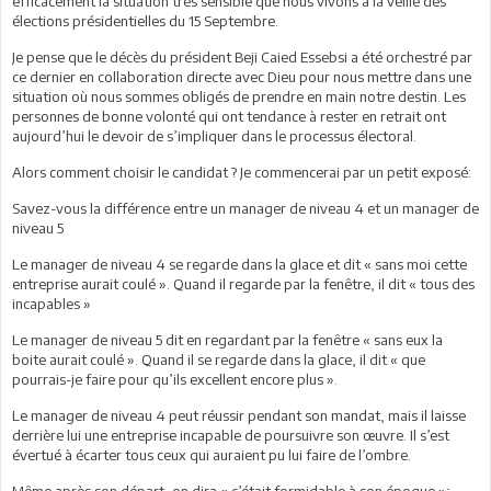
efficacement la situation très sensible que nous vivons à la veille des
élections présidentielles du 15 Septembre.
Je pense que le décès du président Beji Caied Essebsi a été orchestré par
ce dernier en collaboration directe avec Dieu pour nous mettre dans une
situation où nous sommes obligés de prendre en main notre destin. Les
personnes de bonne volonté qui ont tendance à rester en retrait ont
aujourd’hui le devoir de s’impliquer dans le processus électoral.
Alors comment choisir le candidat ? Je commencerai par un petit exposé:
Savez-vous la différence entre un manager de niveau 4 et un manager de
niveau 5
Le manager de niveau 4 se regarde dans la glace et dit « sans moi cette
entreprise aurait coulé ». Quand il regarde par la fenêtre, il dit « tous des
incapables »
Le manager de niveau 5 dit en regardant par la fenêtre « sans eux la
boite aurait coulé ». Quand il se regarde dans la glace, il dit « que
pourrais-je faire pour qu’ils excellent encore plus ».
Le manager de niveau 4 peut réussir pendant son mandat, mais il laisse
derrière lui une entreprise incapable de poursuivre son œuvre. Il s’est
évertué à écarter tous ceux qui auraient pu lui faire de l’ombre.
Même après son départ, on dira « c’était formidable à son époque »;