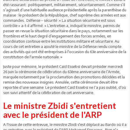
été rassurant : politiquement, militairement, sécuritairement. Comme s’il
s’agissait d’une habituelle audience présidentielle après la parenthèse du
malaise : le président de la République, chef suprême des armées est aux
commandes. Défense – sécurité :« La situation sécuritaire est sous
contrôle » a-t-il affirmé. « L’entretien a, indiqué le ministre, permis de
passer en revue la situation sécuritaire dans le pays, notamment sur les
frontières et le haut degré d’engagement des forces armées, en
coordination continue entre les institutions militaire et sécuritaire. Au
cours de cet entretien a ajouté le ministre de la Défense rendu compte
des activités qui ont été entreprises à l'occasion du 63e anniversaire de la
constitution de l'armée nationale. »
Juste pour mémoire, le président Caïd Essebsi devait présider mercredi
26 juin la cérémonie de célébration du 63ème anniversaire de l’Armée,
marquée notamment par la proclamation des promotions décidées et la
remise des nouveaux insignes. Annulée, cette cérémonie devait être
reportée d’une semaine. Le président Caïd Essebsi ne l’a pas oublié, d’où
son suivi attentif de la célébration de cet anniversaire.
Le ministre Zbidi s'entretient
avec le président de l'ARP
A l'issue de cette entrevue, le ministre Zbidi s'est déplacé au Bardo où il a
eu entretien avec le président de l'ARP Mohamed Ennaceur. Rien n'a