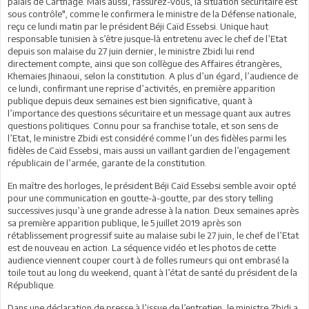
palais de Carthage. Mais aussi, rassurez-vous, la situation sécuritaire est
sous contrôle", comme le confirmera le ministre de la Défense nationale,
reçu ce lundi matin par le président Béji Caïd Essebsi. Unique haut
responsable tunisien à s’être jusque-là entretenu avec le chef de l’Etat
depuis son malaise du 27 juin dernier, le ministre Zbidi lui rend
directement compte, ainsi que son collègue des Affaires étrangères,
Khemaies Jhinaoui, selon la constitution. A plus d’un égard, l’audience de
ce lundi, confirmant une reprise d’activités, en première apparition
publique depuis deux semaines est bien significative, quant à
l’importance des questions sécuritaire et un message quant aux autres
questions politiques. Connu pour sa franchise totale, et son sens de
l’Etat, le ministre Zbidi est considéré comme l’un des fidèles parmi les
fidèles de Caïd Essebsi, mais aussi un vaillant gardien de l’engagement
républicain de l’armée, garante de la constitution.
En maître des horloges, le président Béji Caïd Essebsi semble avoir opté
pour une communication en goutte-à-goutte, par des story telling
successives jusqu’à une grande adresse à la nation. Deux semaines après
sa première apparition publique, le 5 juillet 2019 après son
rétablissement progressif suite au malaise subi le 27 juin, le chef de l’Etat
est de nouveau en action. La séquence vidéo et les photos de cette
audience viennent couper court à de folles rumeurs qui ont embrasé la
toile tout au long du weekend, quant à l’état de santé du président de la
République.
Dans une déclaration de presse à l’issue de l’entretien, le ministre Zbidi a