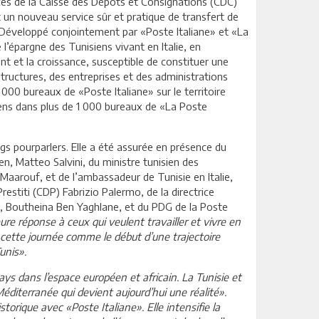
ces de la Caisse des Dépôts et Consignations (CDC)
it un nouveau service sûr et pratique de transfert de
s. Développé conjointement par «Poste Italiane» et «La
 l’épargne des Tunisiens vivant en Italie, en
t et la croissance, susceptible de constituer une
structures, des entreprises et des administrations
9 000 bureaux de «Poste Italiane» sur le territoire
isiens dans plus de 1 000 bureaux de «La Poste
gs pourparlers. Elle a été assurée en présence du
ien, Matteo Salvini, du ministre tunisien des
aarouf, et de l’ambassadeur de Tunisie en Italie,
restiti (CDP) Fabrizio Palermo, de la directrice
e, Boutheina Ben Yaghlane, et du PDG de la Poste
eure réponse à ceux qui veulent travailler et vivre en
e cette journée comme le début d’une trajectoire
unis».
ays dans l’espace européen et africain. La Tunisie et
 Méditerranée qui devient aujourd’hui une réalité».
storique avec «Poste Italiane». Elle intensifie la