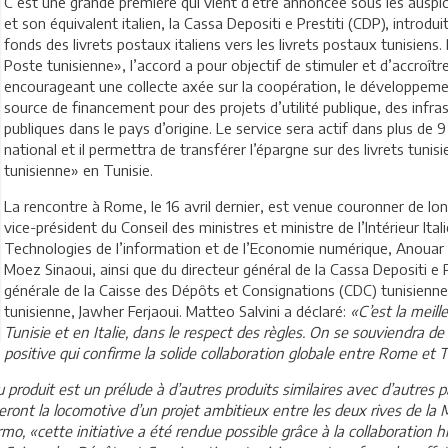
C’est une grande première qui vient d’être annoncée sous les auspi
et son équivalent italien, la Cassa Depositi e Prestiti (CDP), introdu
fonds des livrets postaux italiens vers les livrets postaux tunisien
Poste tunisienne», l’accord a pour objectif de stimuler et d’accroître
encourageant une collecte axée sur la coopération, le développemen
source de financement pour des projets d’utilité publique, des infra
publiques dans le pays d’origine. Le service sera actif dans plus de 
national et il permettra de transférer l’épargne sur des livrets tun
tunisienne» en Tunisie.
La rencontre à Rome, le 16 avril dernier, est venue couronner de lon
vice-président du Conseil des ministres et ministre de l’Intérieur Ital
Technologies de l’information et de l’Economie numérique, Anouar M
Moez Sinaoui, ainsi que du directeur général de la Cassa Depositi e P
générale de la Caisse des Dépôts et Consignations (CDC) tunisienn
tunisienne, Jawher Ferjaoui. Matteo Salvini a déclaré:
«C’est la meill
Tunisie et en Italie, dans le respect des règles. On se souviendra d
positive qui confirme la solide collaboration globale entre Rome et T
produit est un prélude à d’autres produits similaires avec d’autres p
, seront la locomotive d’un projet ambitieux entre les deux rives de la
mo, «cette initiative a été rendue possible grâce à la collaboration hi