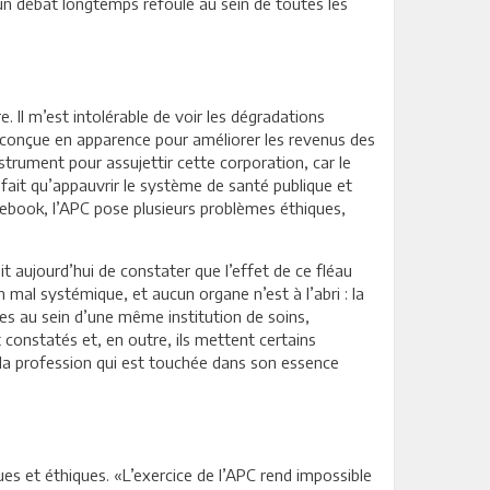
 un débat longtemps refoulé au sein de toutes les
. Il m’est intolérable de voir les dégradations
» conçue en apparence pour améliorer les revenus des
nstrument pour assujettir cette corporation, car le
a fait qu’appauvrir le système de santé publique et
acebook, l’APC pose plusieurs problèmes éthiques,
t aujourd’hui de constater que l’effet de ce fléau
 mal systémique, et aucun organe n’est à l’abri : la
es au sein d’une même institution de soins,
onstatés et, en outre, ils mettent certains
e la profession qui est touchée dans son essence
es et éthiques. «L’exercice de l’APC rend impossible