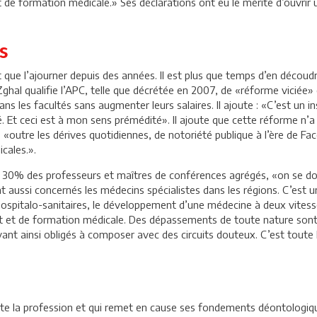
 de formation médicale.» Ses déclarations ont eu le mérite d’ouvrir
s
 que l’ajourner depuis des années. Il est plus que temps d’en découdre
Zghal qualifie l’APC, telle que décrétée en 2007, de «réforme viciée
ns les facultés sans augmenter leurs salaires. Il ajoute : «C’est un i
ité. Et ceci est à mon sens prémédité». Il ajoute que cette réforme n’
, «outre les dérives quotidiennes, de notoriété publique à l’ère de F
cales.».
ue 30% des professeurs et maîtres de conférences agrégés, «on se doi
 aussi concernés les médecins spécialistes dans les régions. C’est un
 hospitalo-sanitaires, le développement d’une médecine à deux vitess
 et de formation médicale. Des dépassements de toute nature sont c
vant ainsi obligés à composer avec des circuits douteux. C’est tout
oute la profession et qui remet en cause ses fondements déontologiqu