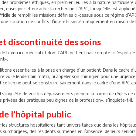
 des problèmes éthiques, en premier lieu liés à la nature particulière
, enseigner et encadrer la recherche. L’APC, lorsqu’elle est appliquée
ifficile de remplir les missions définies ci-dessus sous ce régime d’AP
ne situation de conflits d’intérêts systématiquement en raison de l
et discontinuité des soins
e l’exercice médical et dont l’APC ne tient pas compte. «L’esprit de 
ent».
tions essentielles à la prise en charge d’un patient. Dans le cadre d
être vu le lendemain matin, ni appeler son chirurgien pour une urgence
t ce lien ne peut se construire sainement dans le cadre d’une APC app
l s’inquiète de voir les dépassements prendre la forme de règles de 
privées des pratiques peu dignes de la profession», s’inquiète-t-il.
e l’hôpital public
r les structures hospitalières tant universitaires que dans les hôpitau
es surchargées, des résidents surmenés en l’absence de leurs senior