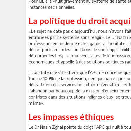
Pour lui, elle «nuit gravement au système de santé et
instances décisionnelles.
La politique du droit acqui
«Le sujet ne date pas d’aujourd’hui, nous n’avons fait
entraînées par ce système sans réagir». Le Dr Nazih 
professeurs en médecine et les garder à l’hôpital et da
décret porte en lui les conditions de son inapplicabil
détourner les hospitalo-universitaires de leur mission
économiques et appelle à des solutions politiques radi
Il constate que s’il est vrai que l’APC ne concerne q
touche 100% de la profession, rien que parce que sont
dégradation des services hospitalo-universitaires et
l’abandon par beaucoup de la mission d’enseignement
confrères dans des situations indignes d’eux, se trou
même».
Les impasses éthiques
Le Dr Nazih Zghal pointe du doigt l’APC qui nuit à t