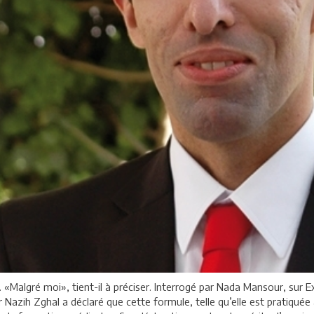
 «Malgré moi», tient-il à préciser. Interrogé par Nada Mansour, sur Exp
 Nazih Zghal a déclaré que cette formule, telle qu’elle est pratiqué