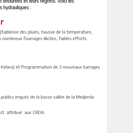
t endurées et leurs regrets. Voici les
s hydrauliques :
er
 (faiblesse des pluies, hausse de la température,
s nombreux fourrages illicites, faibles efforts
aa Kebira) et Programmation de 3 nouveaux barrages
publics irrigués de la basse vallée de la Medjerda
est attribué aux CRDA.