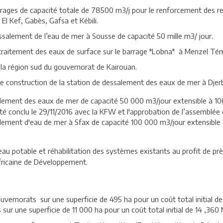
ages de capacité totale de 78500 m3/j pour le renforcement des r
El Kef, Gabès, Gafsa et Kébili.
ssalement de l’eau de mer à Sousse de capacité 50 mille m3/ jour.
 traitement des eaux de surface sur le barrage "Lobna" à Menzel Té
la région sud du gouvernorat de Kairouan.
de construction de la station de dessalement des eaux de mer à Djer
alement des eaux de mer de capacité 50 000 m3/jour extensible à 10
 été conclu le 29/11/2016 avec la KFW et l'approbation de l’assemblée
lement d'eau de mer à Sfax de capacité 100 000 m3/jour extensible à
u potable et réhabilitation des systèmes existants au profit de prè
fricaine de Développement.
vernorats sur une superficie de 495 ha pour un coût total initial de
sur une superficie de 11 000 ha pour un coût total initial de 14 ,360 