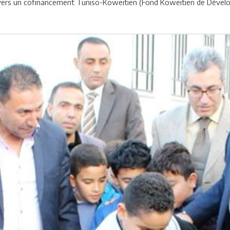
avers un cofinancement Tuniso-Koweitien (Fond Koweitien de Déve