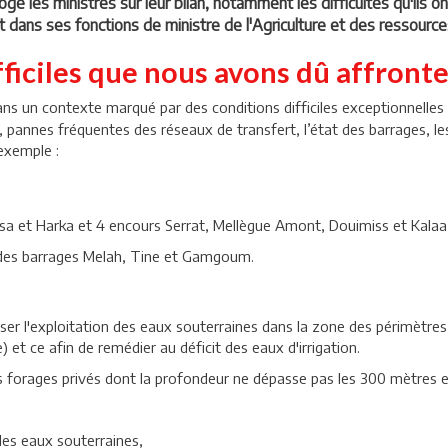
gé les ministres sur leur bilan, notamment les difficultés qu'ils on
 dans ses fonctions de ministre de l'Agriculture et des ressource
fficiles que nous avons dû affront
 dans un contexte marqué par des conditions difficiles exceptionnelles
u, pannes fréquentes des réseaux de transfert, l’état des barrages, le
’exemple :
fsa et Harka et 4 encours Serrat, Mellègue Amont, Douimiss et Kal
des barrages Melah, Tine et Gamgoum.
iser l'exploitation des eaux souterraines dans la zone des périmètres 
 et ce afin de remédier au déficit des eaux d'irrigation.
 forages privés dont la profondeur ne dépasse pas les 300 mètres 
des eaux souterraines,