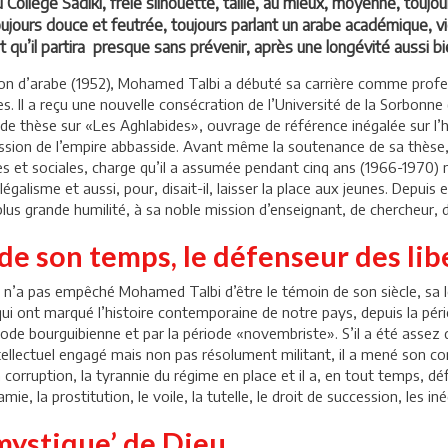
 Collège Sadiki, frêle silhouette, taille, au mieux, moyenne, tou
toujours douce et feutrée, toujours parlant un arabe académique, vi
et qu’il partira presque sans prévenir, après une longévité aussi bi
on d’arabe (1952), Mohamed Talbi a débuté sa carrière comme profess
s. Il a reçu une nouvelle consécration de l’Université de la Sorbonne (
nde thèse sur «Les Aghlabides», ouvrage de référence inégalée sur l’hi
ssion de l’empire abbasside. Avant même la soutenance de sa thèse, i
 et sociales, charge qu’il a assumée pendant cinq ans (1966-1970) m
légalisme et aussi, pour, disait-il, laisser la place aux jeunes. Depuis e
plus grande humilité, à sa noble mission d’enseignant, de chercheur,
de son temps, le défenseur des lib
it n’a pas empêché Mohamed Talbi d’être le témoin de son siècle, sa l
 ont marqué l’histoire contemporaine de notre pays, depuis la périod
ode bourguibienne et par la période «novembriste». S’il a été assez dis
 Intellectuel engagé mais non pas résolument militant, il a mené son c
 corruption, la tyrannie du régime en place et il a, en tout temps, dé
e, la prostitution, le voile, la tutelle, le droit de succession, les inéga
‘mystique’ de Dieu