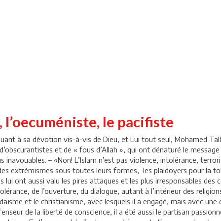
, l’oecuméniste, le pacifiste
uant à sa dévotion vis-à-vis de Dieu, et Lui tout seul, Mohamed Tal
 d’obscurantistes et de « fous d’Allah », qui ont dénaturé le messag
us inavouables. – «Non! L’Islam n’est pas violence, intolérance, terrori
n des extrémismes sous toutes leurs formes, les plaidoyers pour la to
ils lui ont aussi valu les pires attaques et les plus irresponsables 
lérance, de l’ouverture, du dialogue, autant à l’intérieur des religion
udaïsme et le christianisme, avec lesquels il a engagé, mais avec une
seur de la liberté de conscience, il a été aussi le partisan passionné