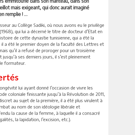
jours emmitouflé dans son manteau, dans son
eillot mais exigeant, qui donc aurait imaginé
en remplie ! …
eur au Collège Sadiki, où nous avons eu le privilège
1968), qui lui a décerné le titre de docteur d’Etat en
stoire de cette dynastie tunisienne, qui a été la
l a été le premier doyen de la faculté des Lettres et
ais qu’il a refusé de proroger pour un troisième
t jusqu’à ses derniers jours, il s’est pleinement
 de formateur.
ertés
ongévité lui ayant donné l’occasion de vivre les
e coloniale finissante jusqu’à la Révolution de 2011,
cret au sujet de la première, il a été plus virulent à
ombat au nom de son idéologie libérale et
fendu la cause de la femme, à laquelle il a consacré
lités, la lapidation, l’excision, etc.).