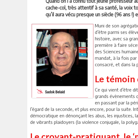
Quand on l’a connu tout jeune professeur au
cache-col, très attentif à sa santé, la voix 
qu’il aura vécu presque un siècle (96 ans !) 
Muni de son agrégati
d’être parmi ses élève
histoire, avec sa gra
première à faire séce
des Sciences humaines
mandat, à la fois par 
consacré, et dans la 
Le témoin 
Ce qui vient d’être d
grands évènements qui
en passant par la péri
l’égard de la seconde, et plus encore, pour la suite.
démocratique en dénonçant les abus, les injustices, la
de vibrants plaidoyers (la violence conjugale, la polygami
Le croyant-pratiquant, le 