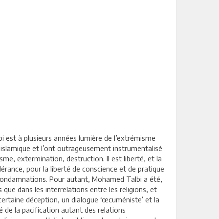
bi est à plusieurs années lumière de l’extrémisme
e islamique et l’ont outrageusement instrumentalisé
sme, extermination, destruction. Il est liberté, et la
lérance, pour la liberté de conscience et de pratique
des condamnations. Pour autant, Mohamed Talbi a été,
s que dans les interrelations entre les religions, et
 certaine déception, un dialogue ‘œcuméniste’ et la
 de la pacification autant des relations