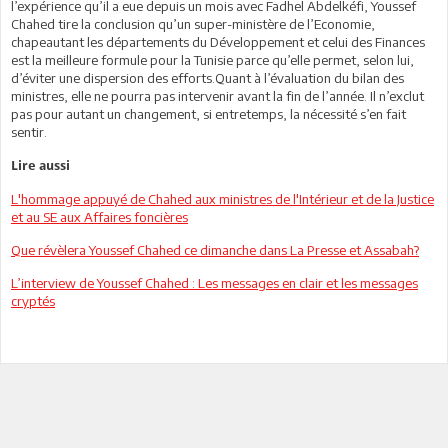
l’expérience qu’il a eue depuis un mois avec Fadhel Abdelkéfi, Youssef
Chahed tire la conclusion qu’un super-ministère de l’Economie,
chapeautant les départements du Développement et celui des Finances
est la meilleure formule pour la Tunisie parce qu’elle permet, selon lui,
d’éviter une dispersion des efforts.Quant à l’évaluation du bilan des
ministres, elle ne pourra pas intervenir avant la fin de l’année. Il n’exclut
pas pour autant un changement, si entretemps, la nécessité s’en fait
sentir.
Lire aussi
L'hommage appuyé de Chahed aux ministres de l'Intérieur et de la Justice
et au SE aux Affaires foncières
Que révèlera Youssef Chahed ce dimanche dans La Presse et Assabah?
L’interview de Youssef Chahed : Les messages en clair et les messages
cryptés