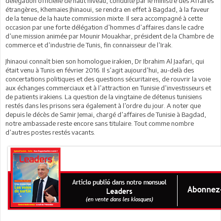
délégation officielle de haut niveau, conduite par le ministre des Affaires
étrangères, Khemaies Jhinaoui, se rendra en effet à Bagdad, à la faveur
de la tenue de la haute commission mixte. Il sera accompagné à cette
occasion par une forte délégation d’hommes d’affaires dans le cadre
d’une mission animée par Mounir Mouakhar, président de la Chambre de
commerce et d’industrie de Tunis, fin connaisseur de l’Irak.
Jhinaoui connaît bien son homologue irakien, Dr Ibrahim Al Jaafari, qui
était venu à Tunis en février 2016. Il s’agit aujourd’hui, au-delà des
concertations politiques et des questions sécuritaires, de rouvrir la voie
aux échanges commerciaux et à l’attraction en Tunisie d’investisseurs et
de patients irakiens. La question de la vingtaine de détenus tunisiens
restés dans les prisons sera également à l’ordre du jour. A noter que
depuis le décès de Samir Jemai, chargé d’affaires de Tunisie à Bagdad,
notre ambassade reste encore sans titulaire. Tout comme nombre
d’autres postes restés vacants.