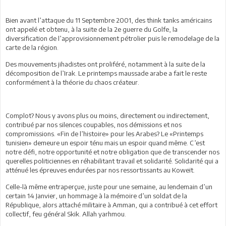
Bien avant l’attaque du 11 Septembre 2001, des think tanks américains
ont appelé et obtenu, à la suite de la 2e guerre du Golfe, la
diversification de l’approvisionnement pétrolier puis le remodelage de la
carte de la région.
Des mouvements jihadistes ont proliféré, notamment à la suite de la
décomposition de l’Irak. Le printemps maussade arabe a fait le reste
conformément à la théorie du chaos créateur.
Complot? Nous y avons plus ou moins, directement ou indirectement,
contribué par nos silences coupables, nos démissions et nos
compromissions. «Fin de l’histoire» pour les Arabes? Le «Printemps
tunisien» demeure un espoir ténu mais un espoir quand même. C’est
notre défi, notre opportunité et notre obligation que de transcender nos
querelles politiciennes en réhabilitant travail et solidarité. Solidarité qui a
atténué les épreuves endurées par nos ressortissants au Koweït.
Celle-là même entraperçue, juste pour une semaine, au lendemain d’un
certain 14 Janvier, un hommage à la mémoire d’un soldat de la
République, alors attaché militaire à Amman, qui a contribué à cet effort
collectif, feu général Skik. Allah yarhmou.