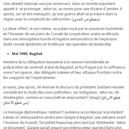
Unis allaient imposer une pax americana dans un monde unipolaire
appelé à se prolonger, selon lui, au moins pour une dizaine d’années. Il
ajouta, sur un ton menaçant, qu’une guerre allait se produire dans la
الجذور)
région avec la complicité de «déracinés» (مقطوعي
Le dîner offert, le soir même, au palais royal par le souverain hachémite
en l’honneur de ses pairs du Conseil de coopération arabe se déroula
dans une atmosphère lourde et lugubre annonciatrice de l’explosion
dudit conseil éphémère et tiraillé par des querelles de leadership.
Mai 1990, Bagdad
Membre de la délégation tunisienne à la réunion ministérielle en
préparation du sommet arabe de Bagdad, je fus frappé par la suffisance,
voire l’arrogance, des délégués irakiens et leur attaque frontale contre
les «suppôts de l’impérialisme».
Je suivis, peu après, de Amman le discours du président Saddam Hussein
considérant la chute des cours pétroliers, sur instigation, selon lui, de
Washington, comme un casus belli en empruntant l’adage (قطع الارزاق
من قطع الأعناق)
Le message diplomatique, relatant l’audience accordée par le président
irakien à l’ambassadrice américaine Glaspie à Bagdad, une semaine avant
l’invasion du Koweït, fut publié beaucoup plus tard par Wikileader. Selon
ce document, Glaspie aurait assuré son interlocuteur que les Etats-Unis