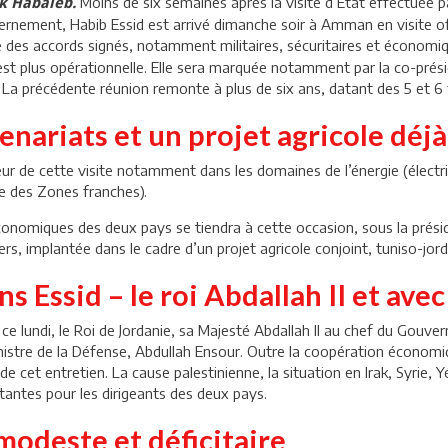
Moins de six semaines après la visite d’État effectuée pa
ik Habaïeb.
uvernement, Habib Essid est arrivé dimanche soir à Amman en visite of
re des accords signés, notamment militaires, sécuritaires et économ
id est plus opérationnelle. Elle sera marquée notamment par la co-pr
a précédente réunion remonte à plus de six ans, datant des 5 et 6 
enariats et un projet agricole déj
ur de cette visite notamment dans les domaines de l’énergie (électri
ne des Zones franches).
économiques des deux pays se tiendra à cette occasion, sous la pré
tiers, implantée dans le cadre d’un projet agricole conjoint, tuniso-jor
ns Essid – le roi Abdallah II et ave
, ce lundi, le Roi de Jordanie, sa Majesté Abdallah II au chef du Gou
nistre de la Défense, Abdullah Ensour. Outre la coopération économiqu
e cet entretien. La cause palestinienne, la situation en Irak, Syrie, 
antes pour les dirigeants des deux pays.
odeste et déficitaire