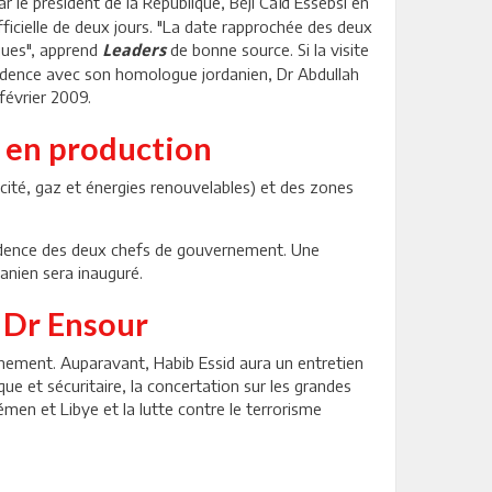
r le président de la République, Béji Caïd Essebsi en
ficielle de deux jours. "La date rapprochée des deux
iques", apprend
de bonne source. Si la visite
Leaders
ésidence avec son homologue jordanien, Dr Abdullah
février 2009.
à en production
cité, gaz et énergies renouvelables) et des zones
sidence des deux chefs de gouvernement. Une
danien sera inauguré.
c Dr Ensour
vernement. Auparavant, Habib Essid aura un entretien
e et sécuritaire, la concertation sur les grandes
Yémen et Libye et la lutte contre le terrorisme