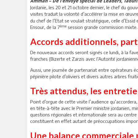
Amman – De l’envoyé spécial de Leaders, Taouf
Jordanie, les 20 et 21 octobre dernier, le chef du go
visites traduit la volonté d’accélérer la mise en œuv
du chef de l’Etat se voulait stratégique, celle d’Ess
ème
Ensour, de la 7
session grande commission mixte. L
Accords additionnels, part
De nouveaux accords seront signés ce lundi, à la fave
franches (Bizerte et Zarzis avec l’Autorité jordanien
Aussi, une journée de partenariat entre opérateurs 
pépinière pilote d’oliviers et divers autres arbres frui
Très attendus, les entretie
Point d’orgue de cette visite l’audience qu’accordera
en tête-à-tête avec le Premier ministre jordanien, mi
questions régionales et internationale sera au centre d
constituent en effet autant de préoccupations import
Une balance commerciale m