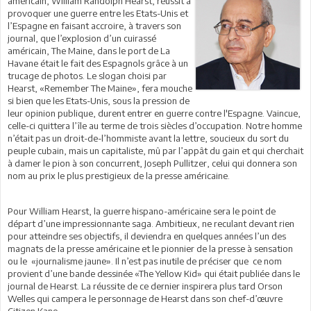
américain, William Randolph Hearst, réussit à
provoquer une guerre entre les Etats-Unis et
l’Espagne en faisant accroire, à travers son
journal, que l’explosion d’un cuirassé
américain, The Maine, dans le port de La
Havane était le fait des Espagnols grâce à un
trucage de photos. Le slogan choisi par
Hearst, «Remember The Maine», fera mouche
si bien que les Etats-Unis, sous la pression de
leur opinion publique, durent entrer en guerre contre l'Espagne. Vaincue,
celle-ci quittera l’île au terme de trois siècles d’occupation. Notre homme
n’était pas un droit-de-l’hommiste avant la lettre, soucieux du sort du
peuple cubain, mais un capitaliste, mû par l’appât du gain et qui cherchait
à damer le pion à son concurrent, Joseph Pullitzer, celui qui donnera son
nom au prix le plus prestigieux de la presse américaine.
Pour William Hearst, la guerre hispano-américaine sera le point de
départ d’une impressionnante saga. Ambitieux, ne reculant devant rien
pour atteindre ses objectifs, il deviendra en quelques années l’un des
magnats de la presse américaine et le pionnier de la presse à sensation
ou le «journalisme jaune». Il n’est pas inutile de préciser que ce nom
provient d’une bande dessinée «The Yellow Kid» qui était publiée dans le
journal de Hearst. La réussite de ce dernier inspirera plus tard Orson
Welles qui campera le personnage de Hearst dans son chef-d’œuvre
Citizen Kane.