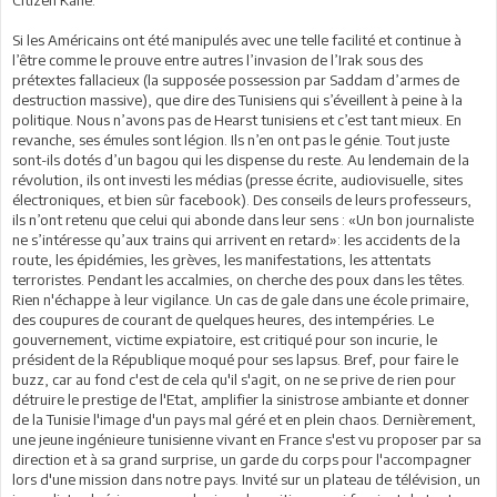
Si les Américains ont été manipulés avec une telle facilité et continue à
l’être comme le prouve entre autres l’invasion de l’Irak sous des
prétextes fallacieux (la supposée possession par Saddam d’armes de
destruction massive), que dire des Tunisiens qui s’éveillent à peine à la
politique. Nous n’avons pas de Hearst tunisiens et c’est tant mieux. En
revanche, ses émules sont légion. Ils n’en ont pas le génie. Tout juste
sont-ils dotés d’un bagou qui les dispense du reste. Au lendemain de la
révolution, ils ont investi les médias (presse écrite, audiovisuelle, sites
électroniques, et bien sûr facebook). Des conseils de leurs professeurs,
ils n’ont retenu que celui qui abonde dans leur sens : «Un bon journaliste
ne s’intéresse qu’aux trains qui arrivent en retard»: les accidents de la
route, les épidémies, les grèves, les manifestations, les attentats
terroristes. Pendant les accalmies, on cherche des poux dans les têtes.
Rien n'échappe à leur vigilance. Un cas de gale dans une école primaire,
des coupures de courant de quelques heures, des intempéries. Le
gouvernement, victime expiatoire, est critiqué pour son incurie, le
président de la République moqué pour ses lapsus. Bref, pour faire le
buzz, car au fond c'est de cela qu'il s'agit, on ne se prive de rien pour
détruire le prestige de l'Etat, amplifier la sinistrose ambiante et donner
de la Tunisie l'image d'un pays mal géré et en plein chaos. Dernièrement,
une jeune ingénieure tunisienne vivant en France s'est vu proposer par sa
direction et à sa grand surprise, un garde du corps pour l'accompagner
lors d'une mission dans notre pays. Invité sur un plateau de télévision, un