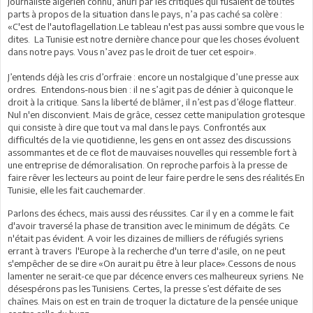
journaliste algérien connu, ahuri par les critiques qui fusaient de toutes
parts à propos de la situation dans le pays, n’a pas caché sa colère :
«C'est de l'autoflagellation.Le tableau n'est pas aussi sombre que vous le
dites. La Tunisie est notre dernière chance pour que les choses évoluent
dans notre pays. Vous n’avez pas le droit de tuer cet espoir».
J’entends déjà les cris d’orfraie : encore un nostalgique d’une presse aux
ordres. Entendons-nous bien : il ne s’agit pas de dénier à quiconque le
droit à la critique. Sans la liberté de blâmer, il n’est pas d’éloge flatteur.
Nul n'en disconvient. Mais de grâce, cessez cette manipulation grotesque
qui consiste à dire que tout va mal dans le pays. Confrontés aux
difficultés de la vie quotidienne, les gens en ont assez des discussions
assommantes et de ce flot de mauvaises nouvelles qui ressemble fort à
une entreprise de démoralisation. On reproche parfois à la presse de
faire rêver les lecteurs au point de leur faire perdre le sens des réalités.En
Tunisie, elle les fait cauchemarder.
Parlons des échecs, mais aussi des réussites. Car il y en a comme le fait
d'avoir traversé la phase de transition avec le minimum de dégâts. Ce
n'était pas évident. A voir les dizaines de milliers de réfugiés syriens
errant à travers l'Europe à la recherche d'un terre d'asile, on ne peut
s'empêcher de se dire «On aurait pu être à leur place».Cessons de nous
lamenter ne serait-ce que par décence envers ces malheureux syriens. Ne
désespérons pas les Tunisiens. Certes, la presse s’est défaite de ses
chaînes. Mais on est en train de troquer la dictature de la pensée unique