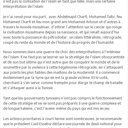
n’est pas la civilisation de l’islam en tant que telle, mais une certaine
interprétation de l’islam.
Je n’ai cessé pour ma part, avec Abdelmajid Charfi, Mohamed Talbi, feu
Mohamed Charfi et feu mon grand ami Mohamed Arkoun et d’autres à
travers le monde musulman, d’attirer l’attention sur le cancer qui ronge
la civilisation musulmane depuis sa naissance, et qui renaît aujourd’hui
avec toute la puissance du pétrodollar : un islam littéraliste, rétrograde,
coupé du reste du monde et de l’histoire du progrès de l’humanité.
Nous sommes dans une guerre de choc des interprétations à l’intérieur
de l’islam. Il ne faut pas se leurrer sur la stratégie de l’islam obscurantiste
et de son but ultime qui n’est autre que de conquérir le monde et de le
soumettre par la violence à cette hégémonie rétrograde, en s’attaquant
aux points les plus faibles des maillons de la modernité. Il a commencé
évidemment par la Syrie qui en est la grande victime. Et le voilà,
cherchant à s’en servir comme tremplin pour élargir le champ de bataille
et s’attaquer aussi à la Tunisie.
Tant que les gouvernants tunisiens n’ont pas compris le fonctionnement
de cette stratégie et ne se sont pas préparés à une guerre complexe et
de longue haleine, c’est l’avenir même du pays qui est mis en jeu.
Les actions prioritaires à court terme sont nombreuses. Je recommande
que le président Caïd Essebsi déclare une journée de deuil national pour