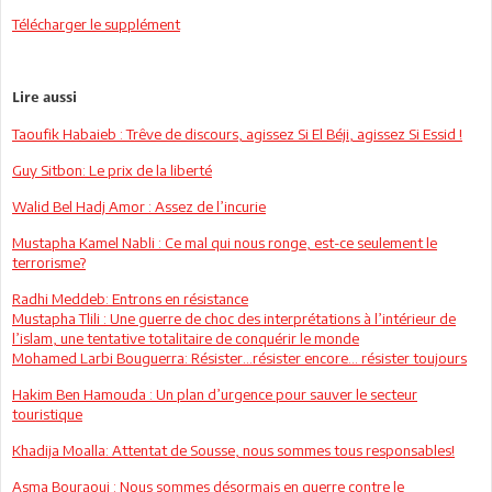
Télécharger le supplément
Lire aussi
Taoufik Habaieb : Trêve de discours, agissez Si El Béji, agissez Si Essid !
Guy Sitbon: Le prix de la liberté
Walid Bel Hadj Amor : Assez de l’incurie
Mustapha Kamel Nabli : Ce mal qui nous ronge, est-ce seulement le
terrorisme?
Radhi Meddeb: Entrons en résistance
Mustapha Tlili : Une guerre de choc des interprétations à l’intérieur de
l’islam, une tentative totalitaire de conquérir le monde
Mohamed Larbi Bouguerra: Résister…résister encore... résister toujours
Hakim Ben Hamouda : Un plan d’urgence pour sauver le secteur
touristique
Khadija Moalla: Attentat de Sousse, nous sommes tous responsables!
Asma Bouraoui : Nous sommes désormais en guerre contre le