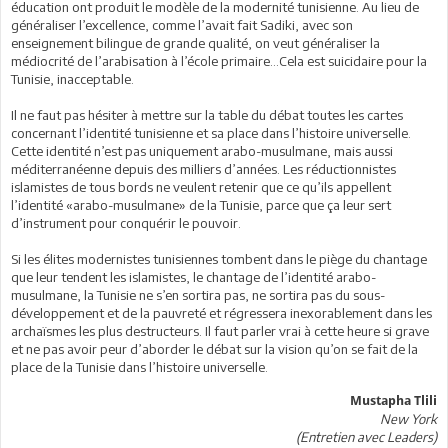
éducation ont produit le modèle de la modernité tunisienne. Au lieu de
généraliser l’excellence, comme l’avait fait Sadiki, avec son
enseignement bilingue de grande qualité, on veut généraliser la
médiocrité de l’arabisation à l’école primaire...Cela est suicidaire pour la
Tunisie, inacceptable.
Il ne faut pas hésiter à mettre sur la table du débat toutes les cartes
concernant l’identité tunisienne et sa place dans l’histoire universelle.
Cette identité n’est pas uniquement arabo-musulmane, mais aussi
méditerranéenne depuis des milliers d’années. Les réductionnistes
islamistes de tous bords ne veulent retenir que ce qu’ils appellent
l’identité «arabo-musulmane» de la Tunisie, parce que ça leur sert
d’instrument pour conquérir le pouvoir.
Si les élites modernistes tunisiennes tombent dans le piège du chantage
que leur tendent les islamistes, le chantage de l’identité arabo-
musulmane, la Tunisie ne s’en sortira pas, ne sortira pas du sous-
développement et de la pauvreté et régressera inexorablement dans les
archaïsmes les plus destructeurs. Il faut parler vrai à cette heure si grave
et ne pas avoir peur d’aborder le débat sur la vision qu’on se fait de la
place de la Tunisie dans l’histoire universelle.
Mustapha Tlili
New York
(Entretien avec Leaders)