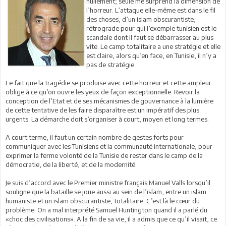
nullement; seule me surprend la dimension de
l’horreur. L’attaque elle-même est dans le fil
des choses, d’un islam obscurantiste,
rétrograde pour qui l’exemple tunisien est le
scandale dont il faut se débarrasser au plus
vite. Le camp totalitaire a une stratégie et elle
est claire, alors qu’en face, en Tunisie, il n’y a
pas de stratégie.
Le fait que la tragédie se produise avec cette horreur et cette ampleur
oblige à ce qu’on ouvre les yeux de façon exceptionnelle. Revoir la
conception de l’Etat et de ses mécanismes de gouvernance à la lumière
de cette tentative de les faire disparaître est un impératif des plus
urgents. La démarche doit s’organiser à court, moyen et long termes.
A court terme, il faut un certain nombre de gestes forts pour
communiquer avec les Tunisiens et la communauté internationale, pour
exprimer la ferme volonté de la Tunisie de rester dans le camp de la
démocratie, de la liberté, et de la modernité.
Je suis d’accord avec le Premier ministre français Manuel Valls lorsqu’il
souligne que la bataille se joue aussi au sein de l’islam, entre un islam
humaniste et un islam obscurantiste, totalitaire. C’est là le cœur du
problème. On a mal interprété Samuel Huntington quand il a parlé du
«choc des civilisations». A la fin de sa vie, il a admis que ce qu’il visait, ce