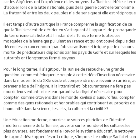
car les Algériens ont l’expérience et les moyens. La Tunisie a été leur terre
d’accueil lors de la lutte nationale, puis de la guerre contre le terrorisme.
La fraternité entre les deux peuples n’a de sens que si elle est réciproque.
Il est temps d’autre part que la France comprenne la signification de ce
que la Tunisie vient de décider en s’attaquant à l’appareil de propagande
du terrorisme salafiste et à l’instar de la Tunisie ferme toutes ces
mosquées de la haine qui pullulent en France et qui ont couvé depuis des
décennies un cancer nourri par l’obscurantisme et irrigué par le discours
mortel de prédicateurs dépêchés par les pays du Golfe et sur lesquels les
autorités ont longtemps fermé les yeux.
Pour le long terme, il s’agit pour la Tunisie de résoudre une grande
question: comment éduquer le peuple à cette idée d’insertion nécessaire
dans la modernité du XXIe siècle et comprendre que revenir en arrière, au
premier siècle de l’hégire, à la littéralité et l’obscurantisme ne fera pas
nourrir leurs enfants ni ne leur garantira la dignité nécessaire pour
compter comme citoyens dans le monde civilisé d’aujourd’hui, compter
comme des gens rationnels et honorables qui contribuent au progrès de
l’humanité dans la science, les arts, la culture et la civilité ?
Une éducation moderne, nourrie aux sources plurielles de l’identité
méditerranéenne de la Tunisie, ouverte sur le monde et les cultures les
plus diverses, est fondamentale. Revoir le système éducatif, le nettoyer
de façon à développer l’esprit critique, s’impose. Le collège Sadiki et son