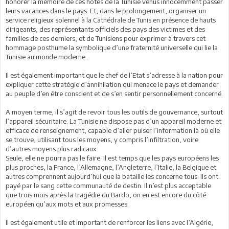
honorer la mémoire de ces hôtes de la Tunisie venus innocemment passer
leurs vacances dans le pays. Et, dans le prolongement, organiser un
service religieux solennel à la Cathédrale de Tunis en présence de hauts
dirigeants, des représentants officiels des pays des victimes et des
familles de ces derniers, et de Tunisiens pour exprimer à travers cet
hommage posthume la symbolique d’une fraternité universelle qui lie la
Tunisie au monde moderne.
Il est également important que le chef de l’Etat s’adresse à la nation pour
expliquer cette stratégie d’annihilation qui menace le pays et demander
au peuple d’en être conscient et de s’en sentir personnellement concerné.
A moyen terme, il s’agit de revoir tous les outils de gouvernance, surtout
l’appareil sécuritaire. La Tunisie ne dispose pas d’un appareil moderne et
efficace de renseignement, capable d’aller puiser l’information là où elle
se trouve, utilisant tous les moyens, y compris l’infiltration, voire
d’autres moyens plus radicaux.
Seule, elle ne pourra pas le faire. Il est temps que les pays européens les
plus proches, la France, l’Allemagne, l’Angleterre, l’Italie, la Belgique et
autres comprennent aujourd’hui que la bataille les concerne tous. Ils ont
payé par le sang cette communauté de destin. Il n’est plus acceptable
que trois mois après la tragédie du Bardo, on en est encore du côté
européen qu’aux mots et aux promesses.
Il est également utile et important de renforcer les liens avec l’Algérie,