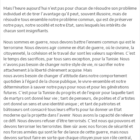
Mais l’heure aujourd’hui n’est pas pour chacun de résoudre son problème
individuel et de tirer l’avantage qu’il peut, souvent illusoire, mais de
résoudre tous ensemble notre problème commun, qui est de préserver
notre pays, notre société et notre Etat, sans lesquels les intérêts de
chacun sont insignifiants.
Nous sommes en guerre, nous devons battre l’ennemi commun qui est le
terrorisme. Nous devons agir comme en état de guerre, où le civisme, la
citoyenneté, la cohésion et le travail dur sont les valeurs suprêmes. C’est
le temps des sacrifices, par tous sans exception, pour la Tunisie. Nous
n’avons pas besoin de changer notre style de vie, ni sacrifier notre
attachement à la liberté chèrement acquise. Mais
nous avons besoin de changer d’attitude dans notre comportement
quotidien à l’égard de la chose publique, le vivre-ensemble et notre
détermination à sauver notre pays pour nous et pour les générations
futures. C’est pour la Tunisie du progrès et de l’espoir pour laquelle tant
de martyrs ont donné leur vie ; tant de penseurs, de poètes et d’artistes
ont donné un sens et une identité unique ; et tant de patriotes et
bâtisseurs ont consacré tous leurs efforts pour lui donner un Etat
moderne qui la projette dans l’avenir. Nous avons la capacité de relever
ce défi. Nous devons refuser d’être terrorisés. C’est nous qui pouvons et
devons terroriser les terroristes. Bien sûr avec nos forces de sécurité et
nos forces armées qui sont le fer de lance de cette guerre, mais nous
devons surtout faire en sorte que chaque citoyen joue son rôle central,