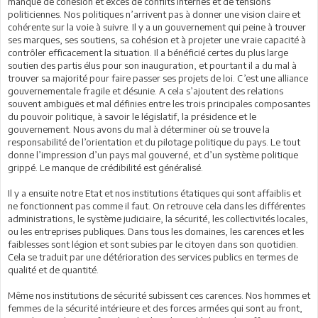
manque de cohésion et excès de conflits internes et de tensions
politiciennes. Nos politiques n’arrivent pas à donner une vision claire et
cohérente sur la voie à suivre. Il y a un gouvernement qui peine à trouver
ses marques, ses soutiens, sa cohésion et à projeter une vraie capacité à
contrôler efficacement la situation. Il a bénéficié certes du plus large
soutien des partis élus pour son inauguration, et pourtant il a du mal à
trouver sa majorité pour faire passer ses projets de loi. C’est une alliance
gouvernementale fragile et désunie. A cela s’ajoutent des relations
souvent ambiguës et mal définies entre les trois principales composantes
du pouvoir politique, à savoir le législatif, la présidence et le
gouvernement. Nous avons du mal à déterminer où se trouve la
responsabilité de l’orientation et du pilotage politique du pays. Le tout
donne l’impression d’un pays mal gouverné, et d’un système politique
grippé. Le manque de crédibilité est généralisé.
Il y a ensuite notre Etat et nos institutions étatiques qui sont affaiblis et
ne fonctionnent pas comme il faut. On retrouve cela dans les différentes
administrations, le système judiciaire, la sécurité, les collectivités locales,
ou les entreprises publiques. Dans tous les domaines, les carences et les
faiblesses sont légion et sont subies par le citoyen dans son quotidien.
Cela se traduit par une détérioration des services publics en termes de
qualité et de quantité.
Même nos institutions de sécurité subissent ces carences. Nos hommes et
femmes de la sécurité intérieure et des forces armées qui sont au front,