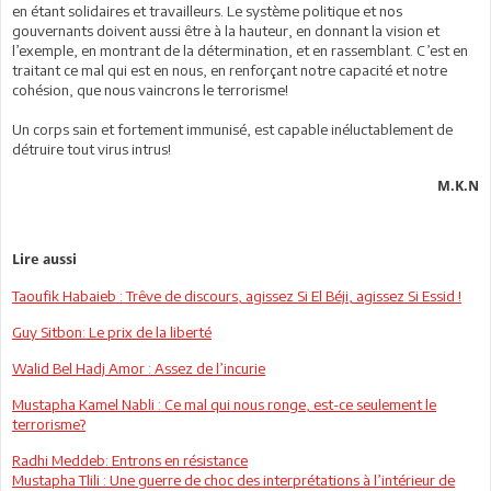
en étant solidaires et travailleurs. Le système politique et nos
gouvernants doivent aussi être à la hauteur, en donnant la vision et
l’exemple, en montrant de la détermination, et en rassemblant. C’est en
traitant ce mal qui est en nous, en renforçant notre capacité et notre
cohésion, que nous vaincrons le terrorisme!
Un corps sain et fortement immunisé, est capable inéluctablement de
détruire tout virus intrus!
M.K.N
Lire aussi
Taoufik Habaieb : Trêve de discours, agissez Si El Béji, agissez Si Essid !
Guy Sitbon: Le prix de la liberté
Walid Bel Hadj Amor : Assez de l’incurie
Mustapha Kamel Nabli : Ce mal qui nous ronge, est-ce seulement le
terrorisme?
Radhi Meddeb: Entrons en résistance
Mustapha Tlili : Une guerre de choc des interprétations à l’intérieur de