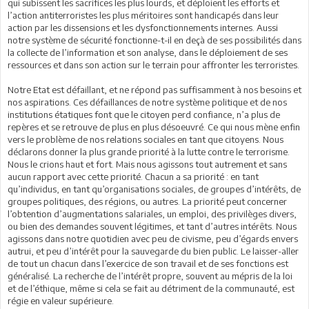
qui subissent les sacrifices les plus lourds, et déploient les efforts et
l’action antiterroristes les plus méritoires sont handicapés dans leur
action par les dissensions et les dysfonctionnements internes. Aussi
notre système de sécurité fonctionne-t-il en deçà de ses possibilités dans
la collecte de l’information et son analyse, dans le déploiement de ses
ressources et dans son action sur le terrain pour affronter les terroristes.
Notre Etat est défaillant, et ne répond pas suffisamment à nos besoins et
nos aspirations. Ces défaillances de notre système politique et de nos
institutions étatiques font que le citoyen perd confiance, n’a plus de
repères et se retrouve de plus en plus désoeuvré. Ce qui nous mène enfin
vers le problème de nos relations sociales en tant que citoyens. Nous
déclarons donner la plus grande priorité à la lutte contre le terrorisme.
Nous le crions haut et fort. Mais nous agissons tout autrement et sans
aucun rapport avec cette priorité. Chacun a sa priorité : en tant
qu’individus, en tant qu’organisations sociales, de groupes d’intérêts, de
groupes politiques, des régions, ou autres. La priorité peut concerner
l’obtention d’augmentations salariales, un emploi, des privilèges divers,
ou bien des demandes souvent légitimes, et tant d’autres intérêts. Nous
agissons dans notre quotidien avec peu de civisme, peu d’égards envers
autrui, et peu d’intérêt pour la sauvegarde du bien public. Le laisser-aller
de tout un chacun dans l’exercice de son travail et de ses fonctions est
généralisé. La recherche de l’intérêt propre, souvent au mépris de la loi
et de l’éthique, même si cela se fait au détriment de la communauté, est
régie en valeur supérieure.