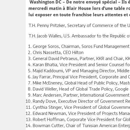
Washington DC – De notre envoyé spécial – Ils 
mercredi matin à Blair House lors d’une table ro
lui exposer en toute franchise leurs attentes et c
T.H. Penny Pritzker, Secretary of Commerce of the U
T.H. Jacob Walles, U.S. Ambassador to the Republic o
George Soros, Chairman, Soros Fund Management
Chris Nassetta, CEO Hilton
General David Petraeus, Partner, KKR and Chair, KK
Karan Bhatia, Vice President and Senior Counsel f
Majid Kaddoumi, VP and Managing Director, Middle 
Jay Farrar, Principal Vice President, Corporate and
Mike McEneney, Global Head of Public Policy, Mast
David Weller, Head of Global Trade Policy, Google
Marc Andersen, Partner, International Government 
Randy Dove, Executive Director of Government Re
Cynthia Stinger, Vice President of Global Govern
Edward Newman, Vice President of Projects Manage
Robert Hoffman, Corporate Vice President for Glob
Bowman Cutter, Chair of Tunisian American Enterpr