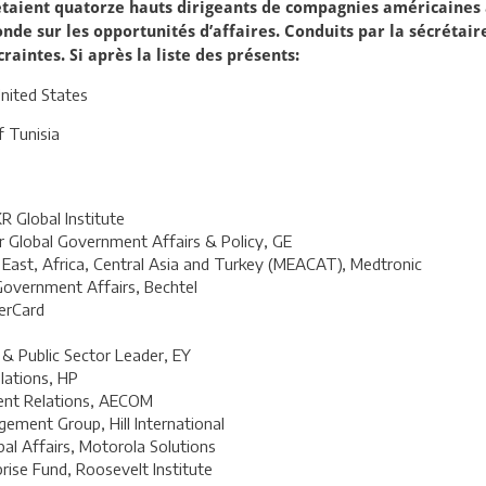
étaient quatorze hauts dirigeants de compagnies américaines à
nde sur les opportunités d’affaires. Conduits par la sécrétai
raintes. Si après la liste des présents:
nited States
f Tunisia
R Global Institute
or Global Government Affairs & Policy, GE
East, Africa, Central Asia and Turkey (MEACAT), Medtronic
 Government Affairs, Bechtel
erCard
& Public Sector Leader, EY
lations, HP
ment Relations, AECOM
ment Group, Hill International
al Affairs, Motorola Solutions
ise Fund, Roosevelt Institute