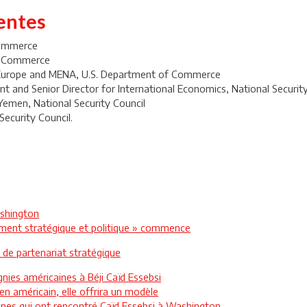
entes
Commerce
of Commerce
 Europe and MENA, U.S. Department of Commerce
nt and Senior Director for International Economics, National Securit
 Yemen, National Security Council
Security Council.
ashington
tement stratégique et politique » commence
 de partenariat stratégique
nies américaines à Béji Caïd Essebsi
ien américain, elle offrira un modèle
nes qui ont rencontré Caïd Essebsi à Washington