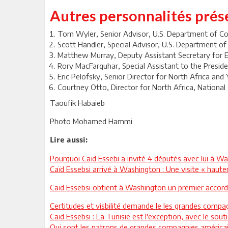
Autres personnalités prés
Tom Wyler, Senior Advisor, U.S. Department of 
Scott Handler, Special Advisor, U.S. Department 
Matthew Murray, Deputy Assistant Secretary for
Rory MacFarquhar, Special Assistant to the Preside
Eric Pelofsky, Senior Director for North Africa and
Courtney Otto, Director for North Africa, National 
Taoufik Habaieb
Photo Mohamed Hammi
Lire aussi:
Pourquoi Caïd Essebi a invité 4 députés avec lui à W
Caïd Essebsi arrivé à Washington : Une visite « hau
Caïd Essebsi obtient à Washington un premier accord
Certitudes et visbilité demande le les grandes compag
Caïd Essebsi : La Tunisie est l'exception, avec le sout
Qui sont les patrons de grandes compagnies américai