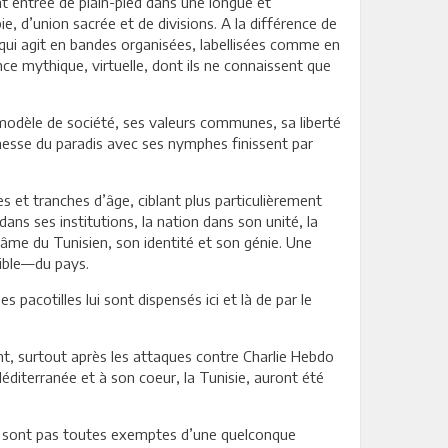
t entrée de plain-pied dans une longue et
, d’union sacrée et de divisions. A la différence de
e qui agit en bandes organisées, labellisées comme en
ce mythique, virtuelle, dont ils ne connaissent que
modèle de société, ses valeurs communes, sa liberté
messe du paradis avec ses nymphes finissent par
es et tranches d’âge, ciblant plus particulièrement
 dans ses institutions, la nation dans son unité, la
l’âme du Tunisien, son identité et son génie. Une
sible—du pays.
pacotilles lui sont dispensés ici et là de par le
nt, surtout après les attaques contre Charlie Hebdo
éditerranée et à son coeur, la Tunisie, auront été
i ne sont pas toutes exemptes d’une quelconque