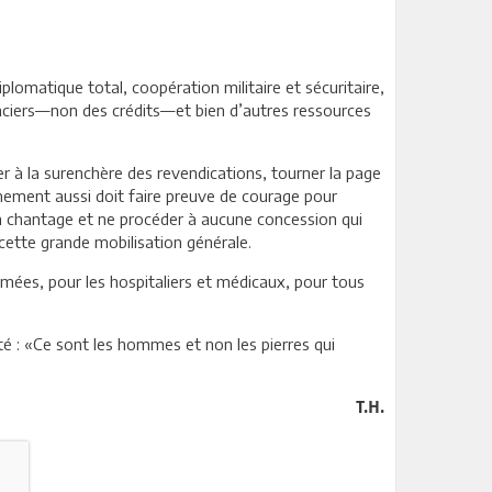
iplomatique total, coopération militaire et sécuritaire,
anciers—non des crédits—et bien d’autres ressources
er à la surenchère des revendications, tourner la page
rnement aussi doit faire preuve de courage pour
cun chantage et ne procéder à aucune concession qui
s cette grande mobilisation générale.
rmées, pour les hospitaliers et médicaux, pour tous
ité : «Ce sont les hommes et non les pierres qui
T.H.