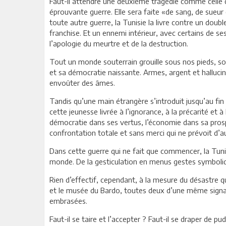
Faut-il attendre une deuxième tragédie comme celle d
éprouvante guerre. Elle sera faite «de sang, de sueur
toute autre guerre, la Tunisie la livre contre un dou
franchise. Et un ennemi intérieur, avec certains de s
l’apologie du meurtre et de la destruction.
Tout un monde souterrain grouille sous nos pieds, so
et sa démocratie naissante. Armes, argent et halluci
envoûter des âmes.
Tandis qu’une main étrangère s’introduit jusqu’au fin f
cette jeunesse livrée à l’ignorance, à la précarité et à
démocratie dans ses vertus, l’économie dans sa prospér
confrontation totale et sans merci qui ne prévoit d’
Dans cette guerre qui ne fait que commencer, la Tunisi
monde. De la gesticulation en menus gestes symboliq
Rien d’effectif, cependant, à la mesure du désastre 
et le musée du Bardo, toutes deux d’une même signatur
embrasées.
Faut-il se taire et l’accepter ? Faut-il se draper de