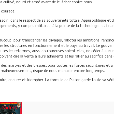
a cultivé, nourri et armé avant de le lâcher contre nous.
e courage.
 besoin, dans le respect de sa souveraineté totale. Appui politique et d
ements, y compris militaires, à la pointe de la technologie, et fin
eaucoup, pour transcender les clivages, raboter les ambitions, renonc
ttre les structures en fonctionnement et le pays au travail. Le gouve
 toutes les réformes, aussi douloureuses soient-elles, ne céder à au
doivent dire la vérité à leurs adhérents et les rallier au sacrifice dan
 des martyrs et des blessés, pour toutes les forces sécuritaires et a
qui, malheureusement, risque de nous menacer encore longtemps.
fendre, endurer et triompher. La formule de Platon garde toute sa vér