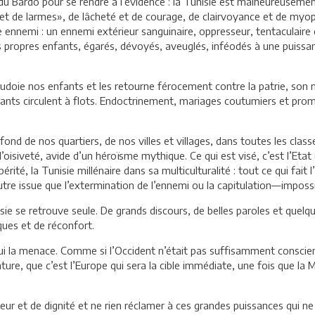
u Bardo pour se rendre à l’évidence : la Tunisie est malheureusemen
 et de larmes», de lâcheté et de courage, de clairvoyance et de myopie
ble ennemi : un ennemi extérieur sanguinaire, oppresseur, tentaculair
es propres enfants, égarés, dévoyés, aveuglés, inféodés à une puissan
udoie nos enfants et les retourne férocement contre la patrie, son 
nants circulent à flots. Endoctrinement, mariages coutumiers et pro
ond de nos quartiers, de nos villes et villages, dans toutes les class
 l’oisiveté, avide d’un héroïsme mythique. Ce qui est visé, c’est l’Etat
ité, la Tunisie millénaire dans sa multiculturalité : tout ce qui fait 
autre issue que l’extermination de l’ennemi ou la capitulation—impos
e se retrouve seule. De grands discours, de belles paroles et quelques 
ues et de réconfort.
qui la menace. Comme si l’Occident n’était pas suffisamment conscie
e, que c’est l’Europe qui sera la cible immédiate, une fois que la M
 pudeur et de dignité et ne rien réclamer à ces grandes puissances qu