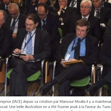
reprise (IACE) depuis sa création par Mansour Moalla il y a maintena
al. Une belle illustration en a été fournie jeudi à la faveur du Tun