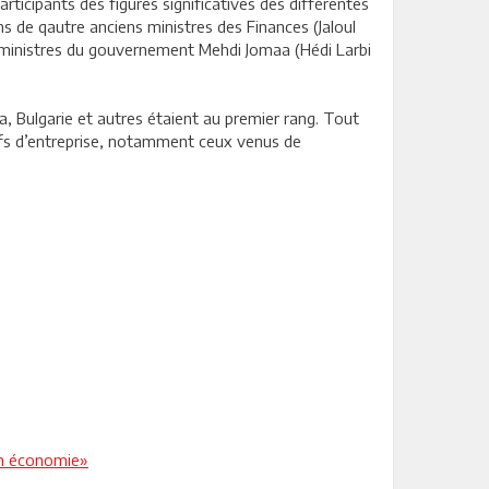
ticipants des figures significatives des différentes
s de qautre anciens ministres des Finances (Jaloul
 ministres du gouvernement Mehdi Jomaa (Hédi Larbi
, Bulgarie et autres étaient au premier rang. Tout
efs d’entreprise, notamment ceux venus de
son économie»