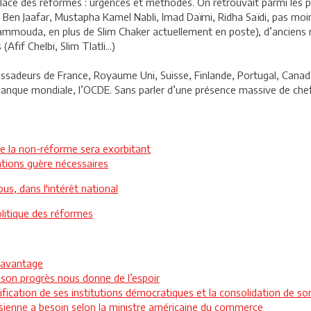
ace des réformes : urgences et méthodes. On retrouvait parmi les par
 Ben Jaafar, Mustapha Kamel Nabli, Imad Daïmi, Ridha Saïdi, pas moin
ammouda, en plus de Slim Chaker actuellement en poste), d’anciens
Afif Chelbi, Slim Tlatli...)
ssadeurs de France, Royaume Uni, Suisse, Finlande, Portugal, Canada
Banque mondiale, l’OCDE. Sans parler d’une présence massive de ch
e la non-réforme sera exorbitant
sations guère nécessaires
s, dans l'intérêt national
olitique des réformes
 davantage
, son progrès nous donne de l’espoir
fication de ses institutions démocratiques et la consolidation de 
isienne a besoin selon la ministre américaine du commerce