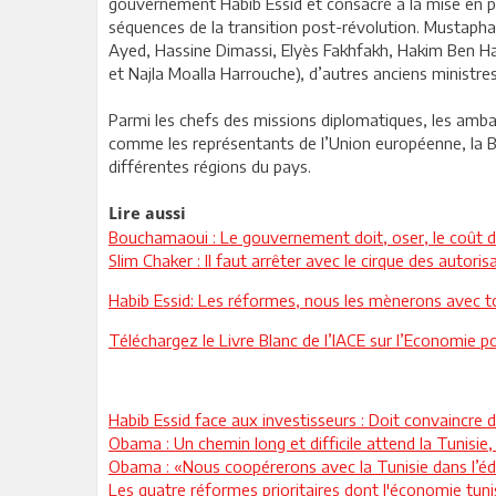
gouvernement Habib Essid et consacré à la mise en pl
séquences de la transition post-révolution. Mustapha
Ayed, Hassine Dimassi, Elyès Fakhfakh, Hakim Ben H
et Najla Moalla Harrouche), d’autres anciens ministres (
Parmi les chefs des missions diplomatiques, les amba
comme les représentants de l’Union européenne, la 
différentes régions du pays.
Lire aussi
Bouchamaoui : Le gouvernement doit, oser, le coût d
Slim Chaker : Il faut arrêter avec le cirque des autori
Habib Essid: Les réformes, nous les mènerons avec tou
Téléchargez le Livre Blanc de l’IACE sur l’Economie p
Habib Essid face aux investisseurs : Doit convaincre
Obama : Un chemin long et difficile attend la Tunisie
Obama : «Nous coopérerons avec la Tunisie dans l’édi
Les quatre réformes prioritaires dont l'économie tun