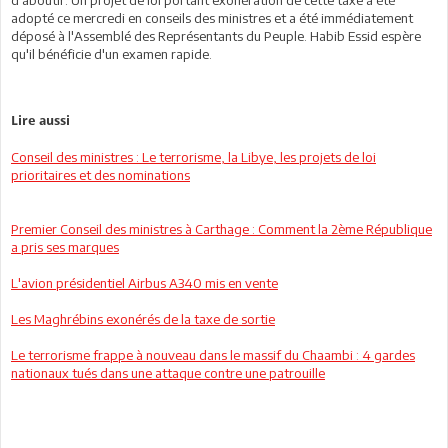
d
'
aboutir. Un projet de loi portant exon
é
ration de cette taxe a
ét
é
adopt
é
ce mercredi en conseils des ministres et a
été
imm
é
diatement
d
é
pos
é
à
l
'
Assembl
é
des Repr
ésentants
du Peuple. Habib Essid esp
èr
e
qu
'
il b
énéf
icie d
'
un examen rapide.
Lire aussi
Conseil des ministres : Le terrorisme, la Libye, les projets de loi
prioritaires et des nominations
Premier Conseil des ministres à Carthage : Comment la 2ème République
a pris ses marques
L'avion présidentiel Airbus A340 mis en vente
Les Maghrébins exonérés de la taxe de sortie
Le terrorisme frappe à nouveau dans le massif du Chaambi : 4 gardes
nationaux tués dans une attaque contre une patrouille