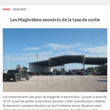
NEWS
- 18.02.2015
Les Maghrébins exonérés de la taxe de sortie
Les ressortissants des pays du Maghreb n'auront plus
à
payer la taxe de
30 DT avant de quitter le territoire tunisien. Cette revendication r
é
it
érée
fortement la semaine derni
è
re sur les fronti
è
res tuniso-libyenne vient