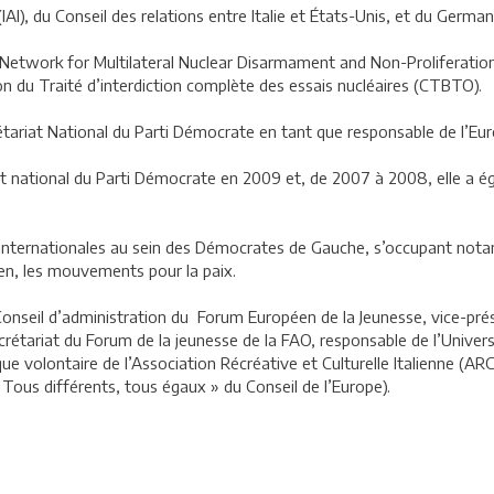
(IAI), du Conseil des relations entre Italie et États-Unis, et du Germa
 Network for Multilateral Nuclear Disarmament and Non-Proliferatio
n du Traité d’interdiction complète des essais nucléaires (CTBTO).
riat National du Parti Démocrate en tant que responsable de l’Euro
at national du Parti Démocrate en 2009 et, de 2007 à 2008, elle a
ns Internationales au sein des Démocrates de Gauche, s’occupant n
en, les mouvements pour la paix.
nseil d’administration du Forum Européen de la Jeunesse, vice-prési
riat du Forum de la jeunesse de la FAO, responsable de l’Universit
 que volontaire de l’Association Récréative et Culturelle Italienne (
 Tous différents, tous égaux » du Conseil de l’Europe).