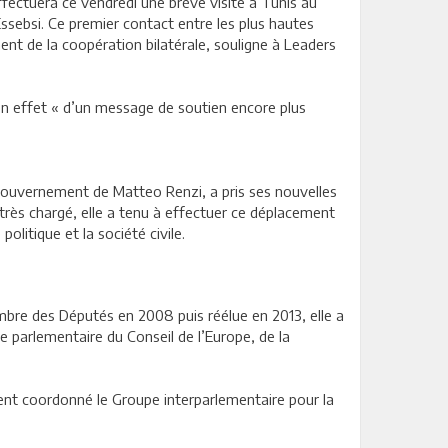
ffectuera ce vendredi une brève visite à Tunis au
Essebsi. Ce premier contact entre les plus hautes
nt de la coopération bilatérale, souligne à Leaders
n effet « d’un message de soutien encore plus
e gouvernement de Matteo Renzi, a pris ses nouvelles
très chargé, elle a tenu à effectuer ce déplacement
litique et la société civile.
mbre des Députés en 2008 puis réélue en 2013, elle a
 parlementaire du Conseil de l’Europe, de la
ement coordonné le Groupe interparlementaire pour la