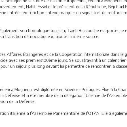
la politique de sécurité de l'Union européenne, Federica Mogherini e
gouvernement, Habib Essid et le président de la République, Béji Caïd 
eine entrées en fonction entend marquer un signal fort de renforceme
 également son homologue tunisien, Taieb Baccouche est porteuse e
 sa transition démocratique », ajoute la même source.
re des Affaires Étrangères et de la Coopération Internationale dans l
ncide avec ses premiers100ème jours. Se soustrayant à un calendrier 
ur un séjour plus long devant lui permettre de rencontrer la classe po
ederica Mogherini est diplômée en Sciences Politiques. Élue à la Cha
la Défense et a été membre de la délégation italienne de l’Assemblée
sion de la Défense.
égation italienne à l’Assemblée Parlementaire de l’OTAN. Elle a égal