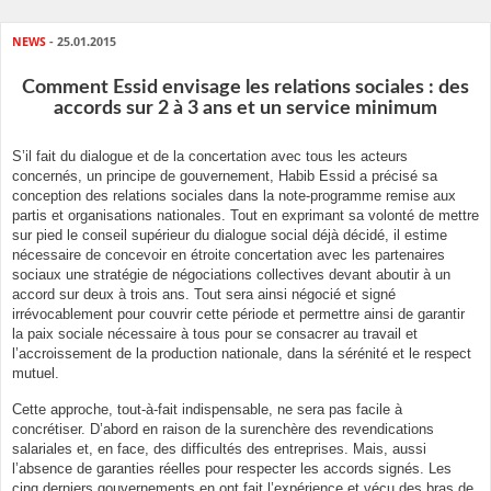
NEWS
- 25.01.2015
Comment Essid envisage les relations sociales : des
accords sur 2 à 3 ans et un service minimum
S’il fait du dialogue et de la concertation avec tous les acteurs
concernés, un principe de gouvernement, Habib Essid a précisé sa
conception des relations sociales dans la note-programme remise aux
partis et organisations nationales. Tout en exprimant sa volonté de mettre
sur pied le conseil supérieur du dialogue social déjà décidé, il estime
nécessaire de concevoir en étroite concertation avec les partenaires
sociaux une stratégie de négociations collectives devant aboutir à un
accord sur deux à trois ans. Tout sera ainsi négocié et signé
irrévocablement pour couvrir cette période et permettre ainsi de garantir
la paix sociale nécessaire à tous pour se consacrer au travail et
l’accroissement de la production nationale, dans la sérénité et le respect
mutuel.
Cette approche, tout-à-fait indispensable, ne sera pas facile à
concrétiser. D’abord en raison de la surenchère des revendications
salariales et, en face, des difficultés des entreprises. Mais, aussi
l’absence de garanties réelles pour respecter les accords signés. Les
cinq derniers gouvernements en ont fait l’expérience et vécu des bras de