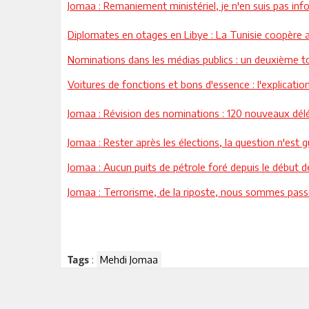
Jomaa : Remaniement ministériel, je n'en suis pas in
Diplomates en otages en Libye : La Tunisie coopère a
Nominations dans les médias publics : un deuxième to
Voitures de fonctions et bons d'essence : l'explicati
Jomaa : Révision des nominations : 120 nouveaux dél
Jomaa : Rester après les élections, la question n'est 
Jomaa : Aucun puits de pétrole foré depuis le début d
Jomaa : Terrorisme, de la riposte, nous sommes passé
:
Mehdi Jomaa
Tags