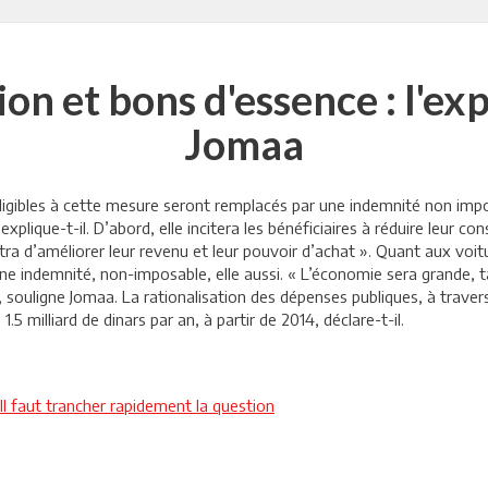
ion et bons d'essence : l'ex
Jomaa
éligibles à cette mesure seront remplacés par une indemnité non im
explique-t-il. D’abord, elle incitera les bénéficiaires à réduire leur
a d’améliorer leur revenu et leur pouvoir d’achat ». Quant aux voitur
ne indemnité, non-imposable, elle aussi. « L’économie sera grande, t
, souligne Jomaa. La rationalisation des dépenses publiques, à trave
5 milliard de dinars par an, à partir de 2014, déclare-t-il.
Il faut trancher rapidement la question