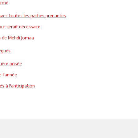
formé
vec toutes les parties prenantes
ur serait nécessaire
on de Mehdi Jomaa
égués
guère posée
e l'année
s à l'anticipation