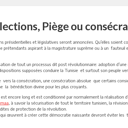
lections, Piège ou consécr
ns présidentielles et législatives seront annoncées. Qu’elles soient 
 de prétendants aspirant à la magistrature suprême ou à un fauteuil 
sation de tout un processus dit post révolutionnaire: adoption d’une 
ispositions supposées conduire la Tunisie et surtout son peuple ver
ue vers la consécration, une consécration absolue que certains con
me la bénédiction divine pour les plus croyants.
n est encore long et est conditionné par normalement la réalisation
omaa
, à savoir la sécurisation de tout le territoire tunisien, la révisi
dites de protection de la révolution.
x qui œuvrent à créer cette démocratie naissante devront éviter les 