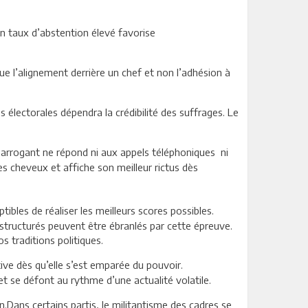
. Un taux d’abstention élevé favorise
lique l’alignement derrière un chef et non l’adhésion à
 électorales dépendra la crédibilité des suffrages. Le
L’arrogant ne répond ni aux appels téléphoniques ni
es cheveux et affiche son meilleur rictus dès
ptibles de réaliser les meilleurs scores possibles.
structurés peuvent être ébranlés par cette épreuve.
s traditions politiques.
ive dès qu’elle s’est emparée du pouvoir.
 et se défont au rythme d’une actualité volatile.
on.Dans certains partis, le militantisme des cadres se