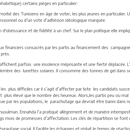
phabétique) certains pièges en particulier:
a moitié des Tunisiens en âge de voter, les plus jeunes en particulier
essionnel ou d’un vote d’adhésion idéologique marquée.
ion d'obéissance et de fidélité à un chef. Sur le plan politique elle imp
flux financiers consacrés par les partis au financement des campagnes
 près.
i affichent parfois une insolence méprisante et une fierté déplacée. 
 derrière des lunettes solaires .Il consomme des tonnes de gel dans s
les plus difficiles car il s’agit d’affecter par liste les candidats susce
 plus élevé que le nombre des heureux. Alors,les partis peu ou mal 
cue par les populations, le parachutage qui devrait être banni dans no
-musulman. Ennahda l’a pratiqué allégrement et de manière intempest
longs mois de promesses d’affectation. Les clés de répartition se font
seautage social. Il facilite les échanges et réduit le temps de réacti