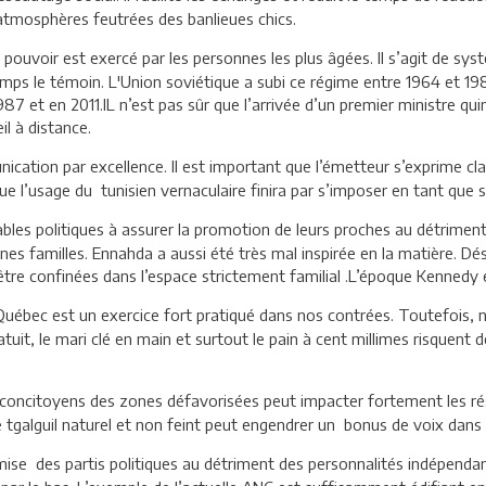
atmosphères feutrées des banlieues chics.
e pouvoir est exercé par les personnes les plus âgées. Il s’agit de s
mps le témoin. L'Union soviétique a subi ce régime entre 1964 et 198
 et en 2011.IL n’est pas sûr que l’arrivée d’un premier ministre quin
l à distance.
ation par excellence. Il est important que l’émetteur s’exprime clai
ue l’usage du tunisien vernaculaire finira par s’imposer en tant que 
bles politiques à assurer la promotion de leurs proches au détriment
es familles. Ennahda a aussi été très mal inspirée en la matière. Dés
être confinées dans l’espace strictement familial .L’époque Kennedy 
uébec est un exercice fort pratiqué dans nos contrées. Toutefois,
uit, le mari clé en main et surtout le pain à cent millimes risquent 
 concitoyens des zones défavorisées peut impacter fortement les rés
e tgalguil naturel et non feint peut engendrer un bonus de voix dans 
ise des partis politiques au détriment des personnalités indépendant