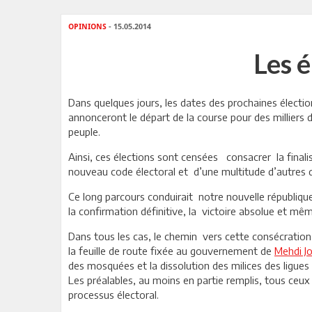
OPINIONS
- 15.05.2014
Les é
Dans quelques jours, les dates des prochaines électio
annonceront le départ de la course pour des milliers
peuple.
Ainsi, ces élections sont censées consacrer la finali
nouveau code électoral et d’une multitude d’autres d
Ce long parcours conduirait notre nouvelle républiq
la confirmation définitive, la victoire absolue et mê
Dans tous les cas, le chemin vers cette consécratio
la feuille de route fixée au gouvernement de
Mehdi J
des mosquées et la dissolution des milices des ligues 
Les préalables, au moins en partie remplis, tous ceu
processus électoral.