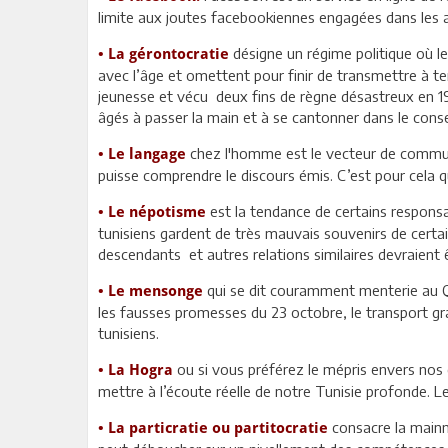
limite aux joutes facebookiennes engagées dans les 
désigne un régime politique où l
• La gérontocratie
avec l’âge et omettent pour finir de transmettre à te
jeunesse et vécu deux fins de règne désastreux en 1987
âgés à passer la main et à se cantonner dans le consei
chez l'homme est le vecteur de communic
• Le langage
puisse comprendre le discours émis. C’est pour cela q
est la tendance de certains responsa
• Le népotisme
tunisiens gardent de très mauvais souvenirs de certain
descendants et autres relations similaires devraient 
qui se dit couramment menterie au Q
• Le mensonge
les fausses promesses du 23 octobre, le transport grat
tunisiens.
ou si vous préférez le mépris envers nos
• La Hogra
mettre à l’écoute réelle de notre Tunisie profonde. L
consacre la mainm
• La particratie ou partitocratie