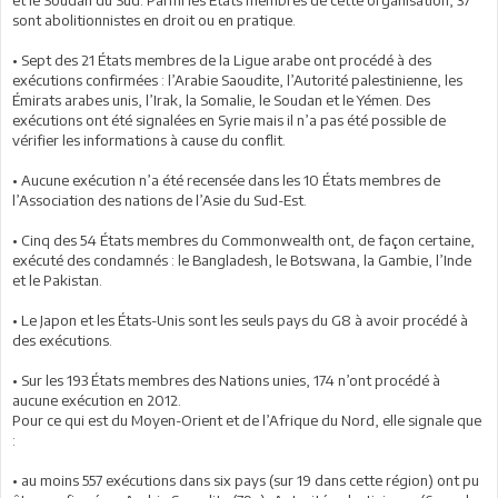
et le Soudan du Sud. Parmi les États membres de cette organisation, 37
sont abolitionnistes en droit ou en pratique.
• Sept des 21 États membres de la Ligue arabe ont procédé à des
exécutions confirmées : l’Arabie Saoudite, l’Autorité palestinienne, les
Émirats arabes unis, l’Irak, la Somalie, le Soudan et le Yémen. Des
exécutions ont été signalées en Syrie mais il n’a pas été possible de
vérifier les informations à cause du conflit.
• Aucune exécution n’a été recensée dans les 10 États membres de
l’Association des nations de l’Asie du Sud-Est.
• Cinq des 54 États membres du Commonwealth ont, de façon certaine,
exécuté des condamnés : le Bangladesh, le Botswana, la Gambie, l’Inde
et le Pakistan.
• Le Japon et les États-Unis sont les seuls pays du G8 à avoir procédé à
des exécutions.
• Sur les 193 États membres des Nations unies, 174 n’ont procédé à
aucune exécution en 2012.
Pour ce qui est du Moyen-Orient et de l’Afrique du Nord, elle signale que
:
• au moins 557 exécutions dans six pays (sur 19 dans cette région) ont pu