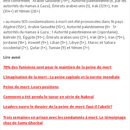
être confirmées : Arabie Saoudite (79+), Autorité palestinienne (6, par les
autorités du Hamas à Gaza), Émirats arabes unis (1), Irak (129+), Iran
(314+) et Yémen (28+)
• au moins 505 condamnations à mort ont été prononcées dans 16 pays :
Algérie (153+), Arabie Saoudite (10+), Autorité palestinienne (6+ : 5+
autorités du Hamas à Gaza ; 1 Autorité palestinienne en Cisjordanie),
Bahreïn (1), Égypte (91+), Émirats arabes unis (21+), Irak (81+), Iran (79+),
Jordanie (16+), Koweït (9+), Liban (9+), Libye (5+), Maroc et Sahara
occidental (7+), Qatar (1+), Tunisie (9) et Yémen (7+)
Lire aussi
70% des Tunisiens sont pour le maintien de la peine de mort
L'imagination de la mort : La peine capitale et la norme mondiale
Peine de mort: Leurs positions
Comment a été pendu le tueur en série de Nabeul
Leaders ouvre le dossier de la peine de mort: faut-il l'abolir?
Trois semaines en prison avec les condamnés à mort: Le témoignage
choc de Samy Ghorbal