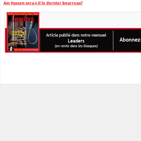
Am Hassen sera-t-il le dernier bourreau?