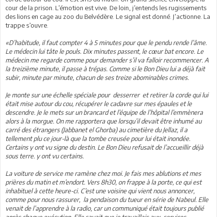
cour de la prison. L’émotion est vive. De loin, j’entends les rugissements
des lions en cage au zoo du Belvédère. Le signal est donné. J’actionne. La
trappe s’ouvre.
«
D’habitude, il faut compter 4 à 5 minutes pour que le pendu rende l’âme.
Le médecin lui tâte le pouls. Dix minutes passent, le cœur bat encore. Le
médecin me regarde comme pour demander s’il va falloir recommencer. A
la treizième minute, il passe à trépas. Comme si le Bon Dieu lui a déjà fait
subir, minute par minute, chacun de ses treize abominables crimes.
Je monte sur une échelle spéciale pour desserrer et retirer la corde qui lui
était mise autour du cou, récupérer le cadavre sur mes épaules et le
descendre. Je le mets sur un brancard et l’équipe de l’hôpital l’emmènera
alors à la morgue. On me rapportera que lorsqu’il devait être inhumé au
carré des étrangers (Jabbanet el Ghorba) au cimetière du Jellaz, il a
tellement plu ce jour-là que la tombe creusée pour lui était inondée.
Certains y ont vu signe du destin. Le Bon Dieu refusait de l’accueillir déjà
sous terre. y ont vu certains.
La voiture de service me ramène chez moi. Je fais mes ablutions et mes
prières du matin et m’endort. Vers 8h30, on frappe à la porte, ce qui est
inhabituel à cette heure-ci. C’est une voisine qui vient nous annoncer,
comme pour nous rassurer, la pendaison du tueur en série de Nabeul. Elle
venait de l’apprendre à la radio, car un communiqué était toujours publié
après chaque exécution. Elle savait que je travaillais aux services