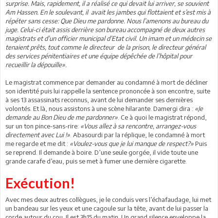
surprise. Mais, rapidement, il a réalisé ce qui devait lui arriver, se souvient
Am Hassen. En le soulevant, il avait les jambes qui flottaient et s’est mis à
répéter sans cesse: Que Dieu me pardonne. Nous l’amenons au bureau du
juge. Celui-ci était assis derrière son bureau accompagné de deux autres
magistrats et d’un officier municipal d’Etat civil. Un imam et un médecin se
tenaient prêts, tout comme le directeur de la prison, le directeur général
des services pénitentiaires et une équipe dépêchée de l’hôpital pour
recueillir la dépouille».
Le magistrat commence par demander au condamné à mort de décliner
son identité puis lui rappelle la sentence prononcée à son encontre, suite
à ses 13 assassinats reconnus, avant de lui demander ses dernières
volontés. Et là, nous assistons à une scène hilarante. Damergi dira :
«Je
demande au Bon Dieu de me pardonner»
. Ce à quoi le magistrat répond,
sur un ton pince-sans-rire:
«Vous allez à sa rencontre, arrangez-vous
directement avec Lui !»
. Abasourdi par la réplique, le condamné à mort
me regarde et me dit :
«Voulez-vous que je lui manque de respect?»
Puis
se reprend. Il demande à boire. D’une seule gorgée, il vide toute une
grande carafe d’eau, puis se met à fumer une dernière cigarette.
Exécution!
Avec mes deux autres collègues, je le conduis vers l’échafaudage, lui met
un bandeau sur les yeux et une cagoule sur la tête, avant de lui passer la
corde autour du cou. Il est 3h15 du matin. Un grand silence enveloppe la