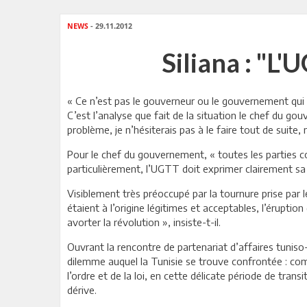
NEWS
- 29.11.2012
Siliana : "L
« Ce n’est pas le gouverneur ou le gouvernement qui so
C’est l’analyse que fait de la situation le chef du gou
problème, je n’hésiterais pas à le faire tout de suite, 
Pour le chef du gouvernement, « toutes les parties co
particulièrement, l’UGTT doit exprimer clairement sa 
Visiblement très préoccupé par la tournure prise par l
étaient à l’origine légitimes et acceptables, l’érupti
avorter la révolution », insiste-t-il.
Ouvrant la rencontre de partenariat d’affaires tuniso-
dilemme auquel la Tunisie se trouve confrontée : comm
l’ordre et de la loi, en cette délicate période de tran
dérive.