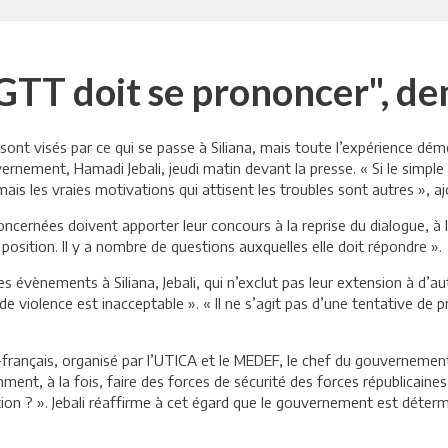
'UGTT doit se prononcer", d
nt visés par ce qui se passe à Siliana, mais toute l’expérience démoc
vernement, Hamadi Jebali, jeudi matin devant la presse. « Si le simple
mais les vraies motivations qui attisent les troubles sont autres », ajo
ncernées doivent apporter leur concours à la reprise du dialogue, à 
position. Il y a nombre de questions auxquelles elle doit répondre ».
es évènements à Siliana, Jebali, qui n’exclut pas leur extension à d’au
on de violence est inacceptable ». « Il ne s’agit pas d’une tentative 
français, organisé par l’UTICA et le MEDEF, le chef du gouvernement a
ent, à la fois, faire des forces de sécurité des forces républicaines 
sition ? ». Jebali réaffirme à cet égard que le gouvernement est déterm