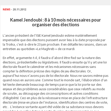
NEWS
- 20.11.2012
Kamel Jendoubi : 8 à 10 mois nécessaires pour
organiser des élections
L’ancien président de l’ISIE Kamel Jendoubi estime matériellement
impensable que des élections puissent avoir lieu à la date proposée par
la Troïka, c’est-à-dire le 23 juin prochain. Il en détaille les raisons, dans un
entretien au quotidien «Le Maghreb » de ce mardi.
En effet, argumente-t-il, il faudra d’abord être fixé sur la nature des
élections, présidentielle ou législatives. Il faudra ensuite qu’il y ait une loi
électorale fixant le calendrier et les mécanismes nécessaires sans
compter la définition précise des règles de jeu électorales. Or,
aujourd’hui nous n’avons pas de loi électorale. Nous ne savons même pas
quand nous en aurons une. Comme tout le monde sait, l’élaboration d’un
tel texte demande beaucoup de temps parce que la loi porte sur des
enjeux et des problèmes aussi considérables que ceux relatifs au mode
de scrutin, au découpage des circonscriptions et autres conditions
d’éligibilité. Ceci en plus de la nécessaire mise en place de l’infrastructure
électorale (mise en place de l’instance, identification des centres de vote,
etc… L’instance sortante ayant été vidée de sa substance nous devons