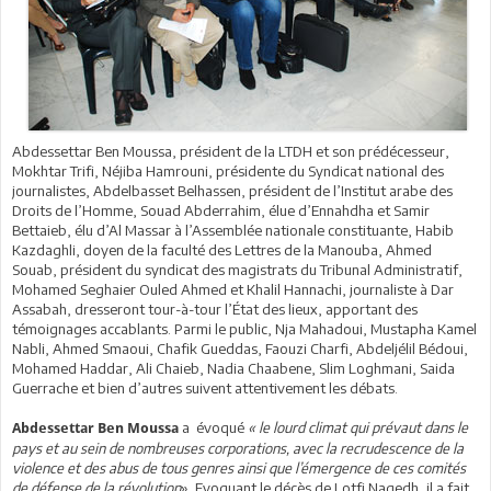
Abdessettar Ben Moussa, président de la LTDH et son prédécesseur,
Mokhtar Trifi, Néjiba Hamrouni, présidente du Syndicat national des
journalistes, Abdelbasset Belhassen, président de l’Institut arabe des
Droits de l’Homme, Souad Abderrahim, élue d’Ennahdha et Samir
Bettaieb, élu d’Al Massar à l’Assemblée nationale constituante, Habib
Kazdaghli, doyen de la faculté des Lettres de la Manouba, Ahmed
Souab, président du syndicat des magistrats du Tribunal Administratif,
Mohamed Seghaier Ouled Ahmed et Khalil Hannachi, journaliste à Dar
Assabah, dresseront tour-à-tour l’État des lieux, apportant des
témoignages accablants. Parmi le public, Nja Mahadoui, Mustapha Kamel
Nabli, Ahmed Smaoui, Chafik Gueddas, Faouzi Charfi, Abdeljélil Bédoui,
Mohamed Haddar, Ali Chaieb, Nadia Chaabene, Slim Loghmani, Saida
Guerrache et bien d’autres suivent attentivement les débats.
a évoqué
« le lourd climat qui prévaut dans le
Abdessettar Ben Moussa
pays et au sein de nombreuses corporations, avec la recrudescence de la
violence et des abus de tous genres ainsi que l’émergence de ces comités
de défense de la révolution
». Evoquant le décès de Lotfi Nagedh, il a fait