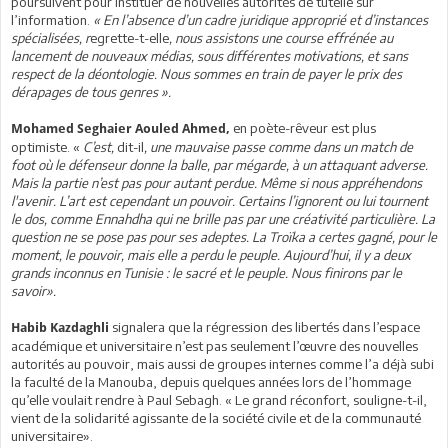
poursuivent pour instituer de nouvelles autorités de tutelle sur
l’information.
« En l’absence d’un cadre juridique approprié et d’instances
spécialisées, r
egrette-t-elle
, nous assistons une course effrénée au
lancement de nouveaux médias, sous différentes motivations, et sans
respect de la déontologie. Nous sommes en train de payer le prix des
dérapages de tous genres ».
en poète-rêveur est plus
Mohamed Seghaier Aouled Ahmed,
optimiste. «
C’est,
dit-il
, une mauvaise passe comme dans un match de
foot où le défenseur donne la balle, par mégarde, à un attaquant adverse.
Mais la partie n’est pas pour autant perdue. Même si nous appréhendons
l'avenir. L’art est cependant un pouvoir. Certains l’ignorent ou lui tournent
le dos, comme Ennahdha qui ne brille pas par une créativité particulière. La
question ne se pose pas pour ses adeptes. La Troïka a certes gagné, pour le
moment, le pouvoir, mais elle a perdu le peuple. Aujourd’hui, il y a deux
grands inconnus en Tunisie : le sacré et le peuple. Nous finirons par le
savoir».
signalera que la régression des libertés dans l’espace
Habib Kazdaghli
académique et universitaire n’est pas seulement l’œuvre des nouvelles
autorités au pouvoir, mais aussi de groupes internes comme l’a déjà subi
la faculté de la Manouba, depuis quelques années lors de l’hommage
qu’elle voulait rendre à Paul Sebagh. « Le grand réconfort, souligne-t-il,
vient de la solidarité agissante de la société civile et de la communauté
universitaire».