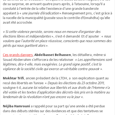
de sa surprise, en arrivant quatre jours après, à Tataouine, lorsqu'il a
constaté à l’entrée de la ville l’existence d’une grande banderole
appelant à «
une journée d’éradication
».Renseignement pris, c’est grâce à
la nacelle de la municipalité (passée sous le contrôle d'Ennahdha) qu’elle
avait été accrochée.
« Si cette violence persiste, serons-nous en mesure d’organiser des
élections libres et indépendantes
», s'est-il demandé. Et d’ajouter : «
nous
voulons que l’autorité en place réussisse, conscients que nous sommes des
périls qui nous guettent alors
».
Ces grands dangers
,
, les détaillera, même si
Abdelbasset Belhassen
Souad Abderrahim s’efforcera de les relativiser.
« Les appréhensions sont
légitimes, dira-t-elle, mais exagérées. Le grand signe positif, c’est la
vigilance de la société civile qui exerce un véritable contre-pouvoi
r ».
, ancien président de la LTDH, a son explication quant au
Mokhtar Trifi
recul des libertés en Tunisie. «
Depuis les élections du 23 octobre 2011,
souligne-t-il
, aucune loi relative aux libertés et aux droits de l’Homme n’a
été votée et les textes d’application des décrets-lois pris en la matière au
lendemain de la révolution n’ont pas encore vu le jour ».
a
rappelé pour sa part qu’une année a été perdue
Néjiba Hamrouni
dans des débats stériles sur des évidences et que des tentatives se