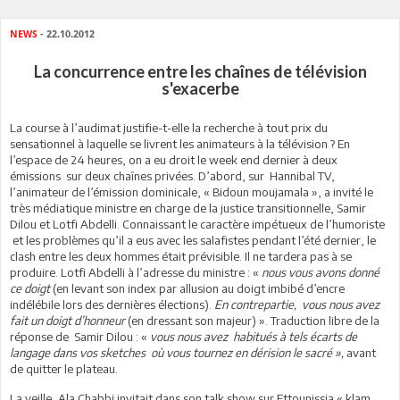
NEWS
- 22.10.2012
La concurrence entre les chaînes de télévision
s'exacerbe
La course à l’audimat justifie-t-elle la recherche à tout prix du
sensationnel à laquelle se livrent les animateurs à la télévision ? En
l’espace de 24 heures, on a eu droit le week end dernier à deux
émissions
sur deux chaînes privées. D’abord, sur
Hannibal TV,
l’animateur de l’émission dominicale, « Bidoun moujamala », a invité le
très médiatique ministre en charge de la justice transitionnelle, Samir
Dilou et Lotfi Abdelli. Connaissant le caractère impétueux de l’humoriste
et les problèmes qu’il a eus avec les salafistes pendant l’été dernier, le
clash entre les deux hommes était prévisible. Il ne tardera pas à se
produire. Lotfi Abdelli à l’adresse du ministre : «
nous vous avons donné
ce doigt
(en levant son index par allusion au doigt imbibé d’encre
indélébile lors des dernières élections).
En contrepartie,
vous nous avez
fait un doigt d’honneur
(en dressant son majeur) ».
Traduction libre de la
réponse de
Samir Dilou : «
vous nous avez
habitués à tels écarts de
langage dans vos sketches
où vous tournez en dérision le sacré »,
avant
de quitter le plateau.
La veille, Ala Chabbi invitait dans son talk show sur Ettounissia « klam