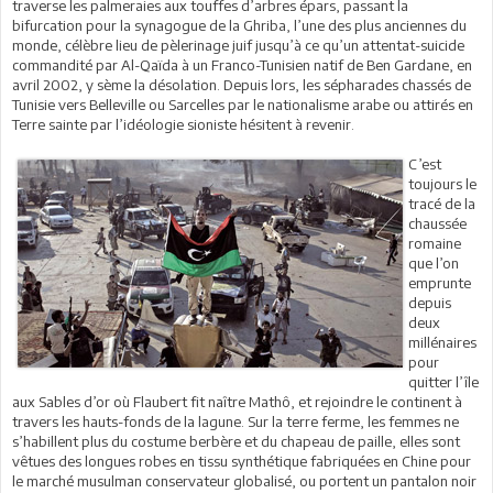
traverse les palmeraies aux touffes d’arbres épars, passant la
bifurcation pour la synagogue de la Ghriba, l’une des plus anciennes du
monde, célèbre lieu de pèlerinage juif jusqu’à ce qu’un attentat-suicide
commandité par Al-Qaïda à un Franco-Tunisien natif de Ben Gardane, en
avril 2002, y sème la désolation. Depuis lors, les sépharades chassés de
Tunisie vers Belleville ou Sarcelles par le nationalisme arabe ou attirés en
Terre sainte par l’idéologie sioniste hésitent à revenir.
C’est
toujours le
tracé de la
chaussée
romaine
que l’on
emprunte
depuis
deux
millénaires
pour
quitter l’île
aux Sables d’or où Flaubert fit naître Mathô, et rejoindre le continent à
travers les hauts-fonds de la lagune. Sur la terre ferme, les femmes ne
s’habillent plus du costume berbère et du chapeau de paille, elles sont
vêtues des longues robes en tissu synthétique fabriquées en Chine pour
le marché musulman conservateur globalisé, ou portent un pantalon noir