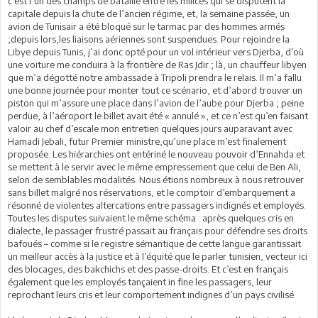
c’est l’un des champs de bataille entre les milices qui se disputent la
capitale depuis la chute de l’ancien régime, et, la semaine passée, un
avion de Tunisair a été bloqué sur le tarmac par des hommes armés
;depuis lors,les liaisons aériennes sont suspendues. Pour rejoindre la
Libye depuis Tunis, j’ai donc opté pour un vol intérieur vers Djerba, d’où
une voiture me conduira à la frontière de Ras Jdir ; là, un chauffeur libyen
que m’a dégotté notre ambassade à Tripoli prendra le relais. Il m’a fallu
une bonne journée pour monter tout ce scénario, et d’abord trouver un
piston qui m’assure une place dans l’avion de l’aube pour Djerba ; peine
perdue, à l’aéroport le billet avait été « annulé », et ce n’est qu’en faisant
valoir au chef d’escale mon entretien quelques jours auparavant avec
Hamadi Jebali, futur Premier ministre,qu’une place m’est finalement
proposée. Les hiérarchies ont entériné le nouveau pouvoir d’Ennahda et
se mettent à le servir avec le même empressement que celui de Ben Ali,
selon de semblables modalités. Nous étions nombreux à nous retrouver
sans billet malgré nos réservations, et le comptoir d’embarquement a
résonné de violentes altercations entre passagers indignés et employés.
Toutes les disputes suivaient le même schéma : après quelques cris en
dialecte, le passager frustré passait au français pour défendre ses droits
bafoués – comme si le registre sémantique de cette langue garantissait
un meilleur accès à la justice et à l’équité que le parler tunisien, vecteur ici
des blocages, des bakchichs et des passe-droits. Et c’est en français
également que les employés tançaient in fine les passagers, leur
reprochant leurs cris et leur comportement indignes d’un pays civilisé.