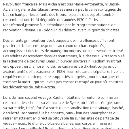
Révolution française. Mais Aïcha n’est pas Marie-Antoinette, ni Babal-
Azizia la galerie des Glaces : avec ses murs à petits carreaux tagués de
bas en haut par les enfants des tribus, le palais du despote tombé
ressemble à une HLM dégradée des années 1970 à Clichy-
Montfermeil,promise à la démolition par le Programme national de
rénovation urbaine. Le «bédouin du désert» avait un goût de chiottes.
Des enfants grimpent sur des bouquets de mitrailleuses qu’ils font
pivoter, se balancent suspendus au canon de chars explosés,
accomplissant des tours de manège incongrus sur cet arsenal neutralisé.
Les adultes descendent dans les souterrains, à la chasse aux trésors ou à
la recherche de cadavres. Dans un bunker souterrain, Kadhafi avait fait
entreposer, en chambre froide, les cadavres de dix-huit conjurés qui
avaient tenté de l’assassiner en 1984, leur refusant la sépulture. Il venait
régulièrement contempler les suppliciés congelés, pour les narguer et
tromper la mort – qui ne l’avait pas encore rattrapé au jour où je visitais
les décombres de Babal-Azizia.
Lors de mon second voyage, Kadhafi était mort – enfumé comme un
renard du désert dans sa ville natale de Syrte, où il s’était réfugié parmi
sa parentèle, terré, forcé à sortir d’une canalisation de drainage, lynché,
déculotté, sodomisé à la baïonnette, puis – loin des Smartphones qui
retransmettaient en direct sa pitoyable fin sur les sites de partage de
vidéos – exécuté d’une ou plusieurs balles, son corps emmené en
trophée dans la ville de Misrata, dont les révolutionnaires avaient mené