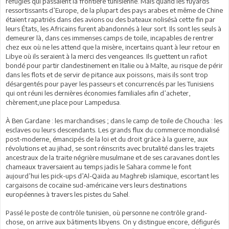
réfugiés qui passaient la frontière tunisienne. Mais quand les fuyards
ressortissants d’Europe, de la plupart des pays arabes et même de Chine
étaient rapatriés dans des avions ou des bateaux nolisésà cette fin par
leurs États, les Africains furent abandonnés à leur sort. Ils sont les seuls à
demeurer là, dans ces immenses camps de toile, incapables de rentrer
chez eux où ne les attend que la misère, incertains quant à leur retour en
Libye où ils seraient à la merci des vengeances. Ils guettent un rafiot
bondé pour partir clandestinement en Italie ou à Malte, au risque de périr
dans les flots et de servir de pitance aux poissons, mais ils sont trop
désargentés pour payer les passeurs et concurrencés par les Tunisiens
qui ont réuni les dernières économies familiales afin d’acheter,
chèrement,une place pour Lampedusa.
À Ben Gardane : les marchandises ; dans le camp de toile de Choucha : les
esclaves ou leurs descendants. Les grands flux du commerce mondialisé
post-moderne, émancipés de la loi et du droit grâce à la guerre, aux
révolutions et au jihad, se sont réinscrits avec brutalité dans les trajets
ancestraux de la traite négrière musulmane et de ses caravanes dont les
chameaux traversaient au temps jadis le Sahara comme le font
aujourd’hui les pick-ups d’Al-Qaïda au Maghreb islamique, escortant les
cargaisons de cocaïne sud-américaine vers leurs destinations
européennes à travers les pistes du Sahel.
Passé le poste de contrôle tunisien, où personne ne contrôle grand-
chose, on arrive aux bâtiments libyens. On y distingue encore, défigurés