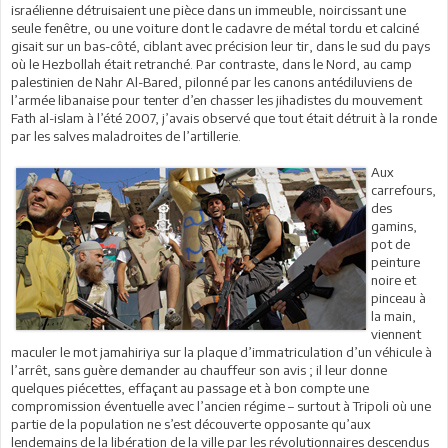
israélienne détruisaient une pièce dans un immeuble, noircissant une
seule fenêtre, ou une voiture dont le cadavre de métal tordu et calciné
gisait sur un bas-côté, ciblant avec précision leur tir, dans le sud du pays
où le Hezbollah était retranché. Par contraste, dans le Nord, au camp
palestinien de Nahr Al-Bared, pilonné par les canons antédiluviens de
l’armée libanaise pour tenter d’en chasser les jihadistes du mouvement
Fath al-islam à l’été 2007, j’avais observé que tout était détruit à la ronde
par les salves maladroites de l’artillerie.
Aux
carrefours,
des
gamins,
pot de
peinture
noire et
pinceau à
la main,
viennent
maculer le mot jamahiriya sur la plaque d’immatriculation d’un véhicule à
l’arrêt, sans guère demander au chauffeur son avis ; il leur donne
quelques piécettes, effaçant au passage et à bon compte une
compromission éventuelle avec l’ancien régime – surtout à Tripoli où une
partie de la population ne s’est découverte opposante qu’aux
lendemains de la libération de la ville par les révolutionnaires descendus