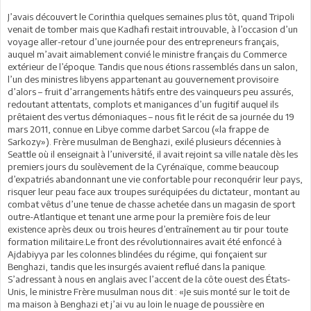
J’avais découvert le Corinthia quelques semaines plus tôt, quand Tripoli
venait de tomber mais que Kadhafi restait introuvable, à l’occasion d’un
voyage aller-retour d’une journée pour des entrepreneurs français,
auquel m’avait aimablement convié le ministre français du Commerce
extérieur de l’époque. Tandis que nous étions rassemblés dans un salon,
l’un des ministres libyens appartenant au gouvernement provisoire
d’alors – fruit d’arrangements hâtifs entre des vainqueurs peu assurés,
redoutant attentats, complots et manigances d’un fugitif auquel ils
prêtaient des vertus démoniaques – nous fit le récit de sa journée du 19
mars 2011, connue en Libye comme darbet Sarcou («la frappe de
Sarkozy»). Frère musulman de Benghazi, exilé plusieurs décennies à
Seattle où il enseignait à l’université, il avait rejoint sa ville natale dès les
premiers jours du soulèvement de la Cyrénaïque, comme beaucoup
d’expatriés abandonnant une vie confortable pour reconquérir leur pays,
risquer leur peau face aux troupes suréquipées du dictateur, montant au
combat vêtus d’une tenue de chasse achetée dans un magasin de sport
outre-Atlantique et tenant une arme pour la première fois de leur
existence après deux ou trois heures d’entraînement au tir pour toute
formation militaire.Le front des révolutionnaires avait été enfoncé à
Ajdabiyya par les colonnes blindées du régime, qui fonçaient sur
Benghazi, tandis que les insurgés avaient reflué dans la panique.
S’adressant à nous en anglais avec l’accent de la côte ouest des États-
Unis, le ministre Frère musulman nous dit : «Je suis monté sur le toit de
ma maison à Benghazi et j’ai vu au loin le nuage de poussière en