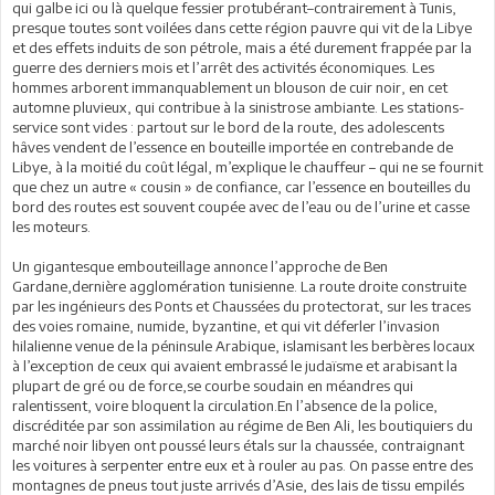
qui galbe ici ou là quelque fessier protubérant–contrairement à Tunis,
presque toutes sont voilées dans cette région pauvre qui vit de la Libye
et des effets induits de son pétrole, mais a été durement frappée par la
guerre des derniers mois et l’arrêt des activités économiques. Les
hommes arborent immanquablement un blouson de cuir noir, en cet
automne pluvieux, qui contribue à la sinistrose ambiante. Les stations-
service sont vides : partout sur le bord de la route, des adolescents
hâves vendent de l’essence en bouteille importée en contrebande de
Libye, à la moitié du coût légal, m’explique le chauffeur – qui ne se fournit
que chez un autre « cousin » de confiance, car l’essence en bouteilles du
bord des routes est souvent coupée avec de l’eau ou de l’urine et casse
les moteurs.
Un gigantesque embouteillage annonce l’approche de Ben
Gardane,dernière agglomération tunisienne. La route droite construite
par les ingénieurs des Ponts et Chaussées du protectorat, sur les traces
des voies romaine, numide, byzantine, et qui vit déferler l’invasion
hilalienne venue de la péninsule Arabique, islamisant les berbères locaux
à l’exception de ceux qui avaient embrassé le judaïsme et arabisant la
plupart de gré ou de force,se courbe soudain en méandres qui
ralentissent, voire bloquent la circulation.En l’absence de la police,
discréditée par son assimilation au régime de Ben Ali, les boutiquiers du
marché noir libyen ont poussé leurs étals sur la chaussée, contraignant
les voitures à serpenter entre eux et à rouler au pas. On passe entre des
montagnes de pneus tout juste arrivés d’Asie, des lais de tissu empilés