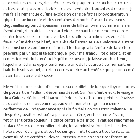
aux couleurs criardes, des débauches de paquets de couches-culottes et
autres petits pots pour bébés – et les inévitables bouteilles d’essence. Je
me fais la remarque qu’une explosion dans ce fatras provoquerait un
gigantesque incendie et des centaines de morts. Partout des jeunes
déguenillés agitent d’épaisses liasses de billets libyens comme s’ils s’en
éventaient, d’un air las, le regard vide. Le chauffeur me met en garde
contre leurs ruses – dissimuler des faux billets au milieu des vrais à la
faveur d’un échange hâtif, le b.a.-ba de l’arnaque. Cela valorise d’autant
le « cousin» de confiance qui me fait le change à la fenêtre de la voiture,
prévenu par un appel téléphonique : pour ma tranquillité d’esprit, et en
remerciement du taux étudié qu’il me consent, je laisse au chauffeur,
lequel me réclame opportunément le prix de la course à ce moment, un
bakchich substantiel, qui doit correspondre au bénéfice que je suis censé
avoir fait – voire le dépasse.
Me voici en possession d’un monceau de billets de banque libyens, ornés
du portrait de Kadhafi, désormais désuet. Sur l’un d’entre eux, le visage
du « Guide » déchu a été barbouillé de trois traits d’une peinture épaisse
aux couleurs du nouveau drapeau vert, noir et rouge, l’ancienne
oriflamme de l’indépendance après la fin de la colonisation italienne. Le
despote y avait substitué sa propre bannière, verte comme l’islam,
fétichisant cette couleur : la place centrale de Tripoli avait été renommée
« place Verte » et le mobilier urbain, les administrations, les halls des
hôtels pour étrangers et tout ce sur quoi l’État étendait ses tentacules
peinturluré de verdâtre –devenu pisseux avec les ans et conférant un