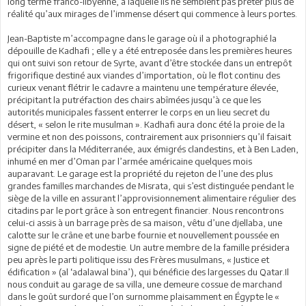
long terme franco-libyenne, à laquelle ils ne semblent pas prêter plus de
réalité qu’aux mirages de l’immense désert qui commence à leurs portes.
Jean-Baptiste m’accompagne dans le garage où il a photographié la
dépouille de Kadhafi ; elle y a été entreposée dans les premières heures
qui ont suivi son retour de Syrte, avant d’être stockée dans un entrepôt
frigorifique destiné aux viandes d’importation, où le flot continu des
curieux venant flétrir le cadavre a maintenu une température élevée,
précipitant la putréfaction des chairs abîmées jusqu’à ce que les
autorités municipales fassent enterrer le corps en un lieu secret du
désert, « selon le rite musulman ». Kadhafi aura donc été la proie de la
vermine et non des poissons, contrairement aux prisonniers qu’il faisait
précipiter dans la Méditerranée, aux émigrés clandestins, et à Ben Laden,
inhumé en mer d’Oman par l’armée américaine quelques mois
auparavant. Le garage est la propriété du rejeton de l’une des plus
grandes familles marchandes de Misrata, qui s’est distinguée pendant le
siège de la ville en assurant l’approvisionnement alimentaire régulier des
citadins par le port grâce à son entregent financier. Nous rencontrons
celui-ci assis à un barrage près de sa maison, vêtu d’une djellaba, une
calotte sur le crâne et une barbe fournie et nouvellement poussée en
signe de piété et de modestie. Un autre membre de la famille présidera
peu après le parti politique issu des Frères musulmans, « Justice et
édification » (al ‘adalawal bina’), qui bénéficie des largesses du Qatar.Il
nous conduit au garage de sa villa, une demeure cossue de marchand
dans le goût surdoré que l’on surnomme plaisamment en Égypte le «