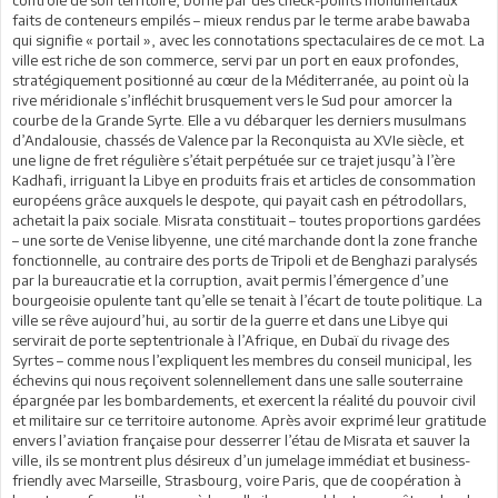
contrôle de son territoire, borné par des check-points monumentaux
faits de conteneurs empilés – mieux rendus par le terme arabe bawaba
qui signifie « portail », avec les connotations spectaculaires de ce mot. La
ville est riche de son commerce, servi par un port en eaux profondes,
stratégiquement positionné au cœur de la Méditerranée, au point où la
rive méridionale s’infléchit brusquement vers le Sud pour amorcer la
courbe de la Grande Syrte. Elle a vu débarquer les derniers musulmans
d’Andalousie, chassés de Valence par la Reconquista au XVIe siècle, et
une ligne de fret régulière s’était perpétuée sur ce trajet jusqu’à l’ère
Kadhafi, irriguant la Libye en produits frais et articles de consommation
européens grâce auxquels le despote, qui payait cash en pétrodollars,
achetait la paix sociale. Misrata constituait – toutes proportions gardées
– une sorte de Venise libyenne, une cité marchande dont la zone franche
fonctionnelle, au contraire des ports de Tripoli et de Benghazi paralysés
par la bureaucratie et la corruption, avait permis l’émergence d’une
bourgeoisie opulente tant qu’elle se tenait à l’écart de toute politique. La
ville se rêve aujourd’hui, au sortir de la guerre et dans une Libye qui
servirait de porte septentrionale à l’Afrique, en Dubaï du rivage des
Syrtes – comme nous l’expliquent les membres du conseil municipal, les
échevins qui nous reçoivent solennellement dans une salle souterraine
épargnée par les bombardements, et exercent la réalité du pouvoir civil
et militaire sur ce territoire autonome. Après avoir exprimé leur gratitude
envers l’aviation française pour desserrer l’étau de Misrata et sauver la
ville, ils se montrent plus désireux d’un jumelage immédiat et business-
friendly avec Marseille, Strasbourg, voire Paris, que de coopération à