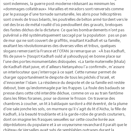
sont indemnes, la guerre post-moderne réduisant au minimum les
«dommages collatéraux». Murailles et miradors sont renversés comme
par le passage d’une tornade surnaturelle, les abris pour hélicoptères
sont crevés de trous béants, les poutrelles de béton armé tordent vers le
ciel des bras de métal rouillé d’où pendouillent des gravats, breloques
des fastes déchus de la dictature. Ce que les bombardements n’ont pas
pulvérisé a été systématiquement saccagé par la population : pas un pan
de mur qui ne soit couvert de graffitis, insultant Kadhafi et sa famille,
exaltant les révolutionnaires des diverses villes et tribus, quelques
slogans remerciant la France et l’OTAN. Je remarque un : «À bas Kadhafi,
fils de juive !» (Yasqot Kadhafi ould al yahoudiyya) en bonne place sur
l’une des portes monumentales disloquées. «La tante maternelle (khala)
de Kadhafi était juive, et d’ailleurs Netanyahou l’a confirmé!», m’assure
un interlocuteur que j’interroge à ce sujet. Cette rumeur permet de
charger opportunément le despote de tous les péchés d’Israël, et
d’innocenter l’islam. La résidence du despote et de sa famille est restée
debout, bien qu’endommagée par les frappes. La foule des badauds se
presse dans cette cité interdite déchue, comme on va au train fantôme
dans les fêtes foraines, pour se donner le frisson. On traverse des
chambres à coucher, un lit à baldaquin surdoré a été éventré, de la plume
d’oie sale jonche les sols, on murmure qu’il s’agit du lit d’Aïcha, la fille de
Kadhafi, à la beauté troublante et à la garde-robe de grands couturiers,
dont on imagine les frasques sexuelles sur cette couche livrée aux
déprédations du populaire et à un voyeurisme revanchard.Il paraît que le
château de Versailles avait subi de semblables outrages durant la