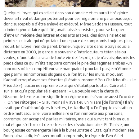
Quelque Libyen qui excellait dans son domaine et en aurait tiré gloire
devenait rival et danger potentiel pour ce mégalomane paranoïaque,et
donc susceptible d’être enlevé et exécuté. Même Saddam Hussein, tout
criminel génocidaire qu’il fût, avait laissé subsister, pour se targuer
d’être un mécène des lettres et des arts arabes, des écrivains et des
peintres en Irak, qui négociaient un espace de compromis toujours plus
réduit. En Libye, rien de pareil. D’une unique visite dans le pays sous la
dictature en 2003, je garde le souvenir d’interlocuteurs tétanisés ou
veules, d’une tabula rasa de toute vie de l’esprit, et je n’avais plus mis les
pieds dans ce qui m’était apparu comme le pire des régimes arabes –un
concours où les compétiteurs ne manquaient pourtant pas.Je m’étonne
que parmi les nombreux slogans que l’on lit sur les murs, moquant
Kadhafi croqué avec ses frisettes (il était surnommé Bou Chafchoufa– « le
Frisotté »), aucun ne reprenne celui qui s’étalait partout au Caire et à
Tunis, et qu’a popularisé al-Jazeera : « Le peuple veut la chute du
Nizam»– le terme arabe signifie le « régime » mais évoque aussi l’« ordre
». On me rétorque : « Si au moins il y avait eu un Nizam [de l’ordre] ! Il n’y
avait que Chafchoufa[des frisettes, i.e. Kadhafi]. » En Égypte existait un
ordre multiséculaire, voire millénaire si l’on remonte aux pharaons,
corrompu car accaparé par les militaires, mais qui survit tant bien que
mal et que s’efforcent de redresser les révolutionnaires.En Tunisie, une
bourgeoisie commerçante liée à la bureaucratie d’État, qu’a modernisée
Bourguiba, a digéré, avec moult compromis, le règne de Ben Ali et