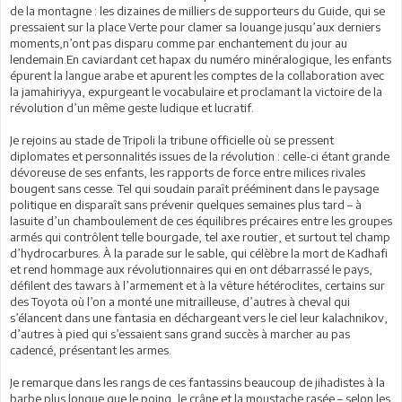
de la montagne : les dizaines de milliers de supporteurs du Guide, qui se
pressaient sur la place Verte pour clamer sa louange jusqu’aux derniers
moments,n’ont pas disparu comme par enchantement du jour au
lendemain.En caviardant cet hapax du numéro minéralogique, les enfants
épurent la langue arabe et apurent les comptes de la collaboration avec
la jamahiriyya, expurgeant le vocabulaire et proclamant la victoire de la
révolution d’un même geste ludique et lucratif.
Je rejoins au stade de Tripoli la tribune officielle où se pressent
diplomates et personnalités issues de la révolution : celle-ci étant grande
dévoreuse de ses enfants, les rapports de force entre milices rivales
bougent sans cesse. Tel qui soudain paraît prééminent dans le paysage
politique en disparaît sans prévenir quelques semaines plus tard – à
lasuite d’un chamboulement de ces équilibres précaires entre les groupes
armés qui contrôlent telle bourgade, tel axe routier, et surtout tel champ
d’hydrocarbures. À la parade sur le sable, qui célèbre la mort de Kadhafi
et rend hommage aux révolutionnaires qui en ont débarrassé le pays,
défilent des tawars à l’armement et à la vêture hétéroclites, certains sur
des Toyota où l’on a monté une mitrailleuse, d’autres à cheval qui
s’élancent dans une fantasia en déchargeant vers le ciel leur kalachnikov,
d’autres à pied qui s’essaient sans grand succès à marcher au pas
cadencé, présentant les armes.
Je remarque dans les rangs de ces fantassins beaucoup de jihadistes à la
barbe plus longue que le poing, le crâne et la moustache rasée – selon les