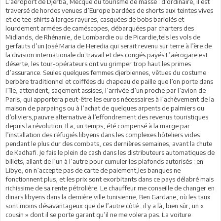
L’aéroport de Djerba, Mecque du tourisme de masse : d’ordinaire, il est
traversé de hordes venues d’Europe bardées de shorts aux teintes vives
et de tee-shirts à larges rayures, casquées de bobs bariolés et
lourdement armées de caméscopes, débarquées par charters des
Midlands, de Rhénanie, de Lombardie ou de Picardie,tels les vols de
gerfauts d’un José Maria de Heredia qui serait revenu sur terre à l’ère de
la division internationale du travail et des congés payés.L’aérogare est
déserte, les tour-opérateurs ont vu grimper trop haut les primes
d’assurance. Seules quelques femmes djerbiennes, vêtues du costume
berbère traditionnel et coiffées du chapeau de paille que l’on porte dans
l’île, attendent, sagement assises, l’arrivée d’un proche par l’avion de
Paris, qui apportera peut-être les euros nécessaires à l’achèvement de la
maison de parpaings ou à l’achat de quelques arpents de palmiers ou
d’oliviers,pauvre alternative à l’effondrement des revenus touristiques
depuis la révolution. Il a, un temps, été compensé à la marge par
l’installation des réfugiés libyens dans les complexes hôteliers vides
pendant le plus dur des combats, ces dernières semaines, avant la chute
de Kadhafi. Je fais le plein de cash dans les distributeurs automatiques de
billets, allant de l’un à l’autre pour cumuler les plafonds autorisés : en
Libye, on n’accepte pas de carte de paiement,les banques ne
fonctionnent plus, et les prix sont exorbitants dans ce pays délabré mais
richissime de sa rente pétrolière. Le chauffeur me conseille de changer en
dinars libyens dans la dernière ville tunisienne, Ben Gardane, où les taux
sont moins désavantageux que de l’autre côté : il y a là, bien sûr, un «
cousin » dont il se porte garant qu’il ne me volera pas. La voiture