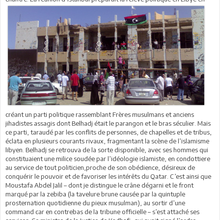
créant un parti politique rassemblant Frères musulmans et anciens
jihadistes assagis dont Belhadj était le parangon et le bras séculier. Mais
ce parti, taraudé par les conflits de personnes, de chapelles et de tribus,
éclata en plusieurs courants rivaux, fragmentant la scène de l’islamisme
libyen. Belhadj se retrouva de la sorte disponible, avec ses hommes qui
constituaient une milice soudée par l’idéologie islamiste, en condottiere
au service de tout politicien,proche de son obédience, désireux de
conquérir le pouvoir et de favoriser les intérêts du Qatar. C’est ainsi que
Moustafa Abdel Jalil – dont je distingue le crâne dégarni et le front
marqué par la zebiba (la tavelure brune causée par la quintuple
prosternation quotidienne du pieux musulman), au sortir d’une
command car en contrebas de la tribune officielle – s’est attaché ses