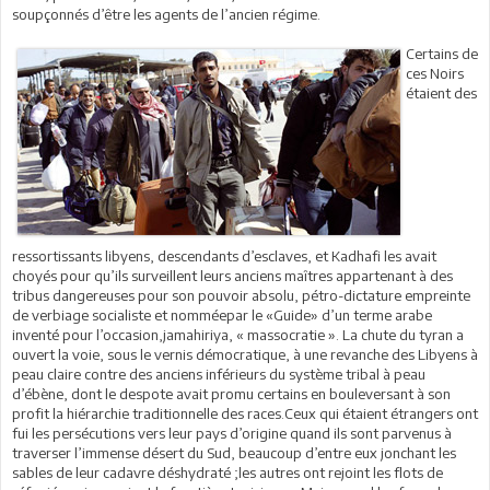
soupçonnés d’être les agents de l’ancien régime.
Certains de
ces Noirs
étaient des
ressortissants libyens, descendants d’esclaves, et Kadhafi les avait
choyés pour qu’ils surveillent leurs anciens maîtres appartenant à des
tribus dangereuses pour son pouvoir absolu, pétro-dictature empreinte
de verbiage socialiste et nomméepar le «Guide» d’un terme arabe
inventé pour l’occasion,jamahiriya, « massocratie ». La chute du tyran a
ouvert la voie, sous le vernis démocratique, à une revanche des Libyens à
peau claire contre des anciens inférieurs du système tribal à peau
d’ébène, dont le despote avait promu certains en bouleversant à son
profit la hiérarchie traditionnelle des races.Ceux qui étaient étrangers ont
fui les persécutions vers leur pays d’origine quand ils sont parvenus à
traverser l’immense désert du Sud, beaucoup d’entre eux jonchant les
sables de leur cadavre déshydraté ;les autres ont rejoint les flots de