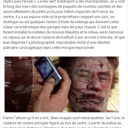
style Louis Farouk ». Le lieu sert d’entrepôt à des marchandises, on y voit
le long des murs des montagnes de paquets de couches-culottes et des
amoncellements de petits pots pour bébés importés de France. Au
centre, il y a un espace vide où le propriétaire rangeait son 4x4, on
distingue au sol quelques taches d’huile de vidange qui donnent cette
odeur caractéristique des garages dans les pays chauds. C’est là que
furent installés le matelas de mousse bleuâtre et le rideau serin damassé
où reposa sur le dos le cadavre de Kadhafi à son arrivée à Misrata, et que
Jean-Baptiste l’a photographié, improbable cliché d’une identité
judiciaire caravagesque dans cette morgue improvisée.
Parmi l’album qu’il en a tiré, deux images sont remarquables. Sur l’une, le
cadavre en contre-plongée figure au bas du cadre, à partir du pelvis au