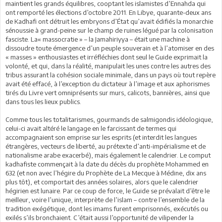
maintient les grands équilibres, cooptant les islamistes d’Ennahda qui
ont remporté les élections d’octobre 2011. En Libye, quarante-deux ans
de Kadhafi ont détruit les embryons d’État qu’avait édifiés la monarchie
sénoussie à grand-peine sur le champ de ruines légué par la colonisation
fasciste. La« massocratie » – la Jamahiriyya – était une machine à
dissoudre toute émergence d’un peuple souverain et à l’atomiser en des
« masses » enthousiastes et irréfléchies dont seul le Guide exprimait la
volonté, et qui, dans la réalité, manipulait les unes contre les autres des
tribus assurant la cohésion sociale minimale, dans un pays où tout repère
avait été effacé, à l’exception du dictateur à l’image et aux aphorismes
tirés du Livre vert omniprésents sur murs, calicots, bannières, ainsi que
dans tous les lieux publics.
Comme tous les totalitarismes, gourmands de salmigondis idéologique,
celui-ci avait altéré le langage en le farcissant de termes qui
accompagnaient son emprise sur les esprits (et interdit les langues
étrangères, vecteurs de liberté, au prétexte d’anti-impérialisme et de
nationalisme arabe exacerbé), mais également le calendrier. Le comput
kadhafiste commençait à la date du décès du prophète Mohammed en
632 (et non avec l’hégire du Prophète de La Mecque à Médine, dix ans
plus tôt), et comportait des années solaires, alors que le calendrier
hégirien est lunaire. Par ce coup de force, le Guide se prévalait d’être le
meilleur, voire l’unique, interprète de l’islam – contre l’ensemble de la
tradition exégétique, dont les imams furent emprisonnés, exécutés ou
exilés s’ils bronchaient. C’était aussi l’opportunité de vilipender la