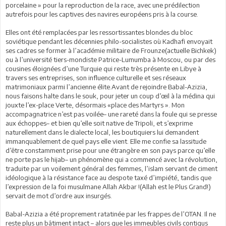
porcelaine » pour la reproduction de la race, avec une prédilection
autrefois pour les captives des navires européens pris à la course.
Elles ont été remplacées par les ressortissantes blondes du bloc
soviétique pendant les décennies philo-socialistes où Kadhafi envoyait
ses cadres se former à l’académie militaire de Frounze(actuelle Bichkek)
ou à l’université tiers-mondiste Patrice-Lumumba à Moscou, ou par des
cousines éloignées d’une Turquie qui reste très présente en Libye à
travers ses entreprises, son influence culturelle et ses réseaux
matrimoniaux parmi l’ancienne élite.Avant de rejoindre Babal-Azizia,
nous faisons halte dans le souk, pour jeter un coup d’œil à la médina qui
jouxte l’ex-place Verte, désormais «place des Martyrs ». Mon
accompagnatrice n’est pas voilée– une rareté dans la foule qui se presse
aux échoppes– et bien qu’elle soit native de Tripoli, et s’exprime
naturellement dans le dialecte local, les boutiquiers lui demandent
immanquablement de quel pays elle vient. Elle me confie sa lassitude
d’être constamment prise pour une étrangère en son pays parce qu’elle
ne porte pas le hijab– un phénomène qui a commencé avec la révolution,
traduite par un voilement général des femmes, l’islam servant de ciment
idéologique à la résistance face au despote taxé d’impiété, tandis que
l’expression de la foi musulmane Allah Akbar !(Allah est le Plus Grand!)
servait de mot d’ordre aux insurgés.
Babal-Azizia a été proprement ratatinée par les frappes de l’OTAN. Il ne
reste plus un bâtiment intact – alors que les immeubles civils contigus