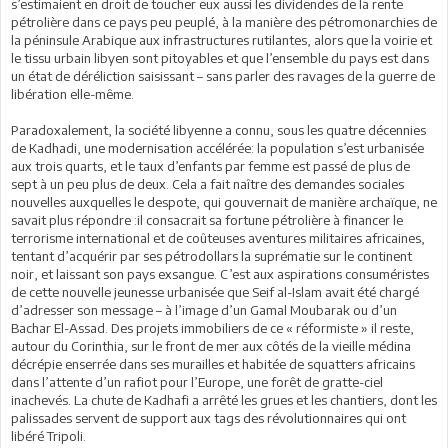
s’estimaient en droit de toucher eux aussi les dividendes de la rente
pétrolière dans ce pays peu peuplé, à la manière des pétromonarchies de
la péninsule Arabique aux infrastructures rutilantes, alors que la voirie et
le tissu urbain libyen sont pitoyables et que l’ensemble du pays est dans
un état de déréliction saisissant – sans parler des ravages de la guerre de
libération elle-même.
Paradoxalement, la société libyenne a connu, sous les quatre décennies
de Kadhadi, une modernisation accélérée: la population s’est urbanisée
aux trois quarts, et le taux d’enfants par femme est passé de plus de
sept à un peu plus de deux. Cela a fait naître des demandes sociales
nouvelles auxquelles le despote, qui gouvernait de manière archaïque, ne
savait plus répondre :il consacrait sa fortune pétrolière à financer le
terrorisme international et de coûteuses aventures militaires africaines,
tentant d’acquérir par ses pétrodollars la suprématie sur le continent
noir, et laissant son pays exsangue. C’est aux aspirations consuméristes
de cette nouvelle jeunesse urbanisée que Seif al-Islam avait été chargé
d’adresser son message – à l’image d’un Gamal Moubarak ou d’un
Bachar El-Assad. Des projets immobiliers de ce « réformiste » il reste,
autour du Corinthia, sur le front de mer aux côtés de la vieille médina
décrépie enserrée dans ses murailles et habitée de squatters africains
dans l’attente d’un rafiot pour l’Europe, une forêt de gratte-ciel
inachevés. La chute de Kadhafi a arrêté les grues et les chantiers, dont les
palissades servent de support aux tags des révolutionnaires qui ont
libéré Tripoli.