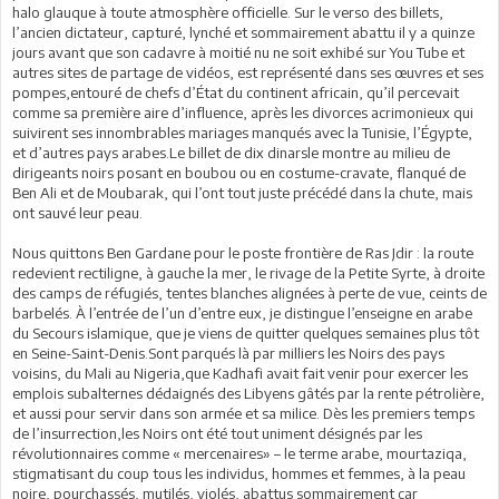
halo glauque à toute atmosphère officielle. Sur le verso des billets,
l’ancien dictateur, capturé, lynché et sommairement abattu il y a quinze
jours avant que son cadavre à moitié nu ne soit exhibé sur You Tube et
autres sites de partage de vidéos, est représenté dans ses œuvres et ses
pompes,entouré de chefs d’État du continent africain, qu’il percevait
comme sa première aire d’influence, après les divorces acrimonieux qui
suivirent ses innombrables mariages manqués avec la Tunisie, l’Égypte,
et d’autres pays arabes.Le billet de dix dinarsle montre au milieu de
dirigeants noirs posant en boubou ou en costume-cravate, flanqué de
Ben Ali et de Moubarak, qui l’ont tout juste précédé dans la chute, mais
ont sauvé leur peau.
Nous quittons Ben Gardane pour le poste frontière de Ras Jdir : la route
redevient rectiligne, à gauche la mer, le rivage de la Petite Syrte, à droite
des camps de réfugiés, tentes blanches alignées à perte de vue, ceints de
barbelés. À l’entrée de l’un d’entre eux, je distingue l’enseigne en arabe
du Secours islamique, que je viens de quitter quelques semaines plus tôt
en Seine-Saint-Denis.Sont parqués là par milliers les Noirs des pays
voisins, du Mali au Nigeria,que Kadhafi avait fait venir pour exercer les
emplois subalternes dédaignés des Libyens gâtés par la rente pétrolière,
et aussi pour servir dans son armée et sa milice. Dès les premiers temps
de l’insurrection,les Noirs ont été tout uniment désignés par les
révolutionnaires comme « mercenaires» – le terme arabe, mourtaziqa,
stigmatisant du coup tous les individus, hommes et femmes, à la peau
noire, pourchassés, mutilés, violés, abattus sommairement car