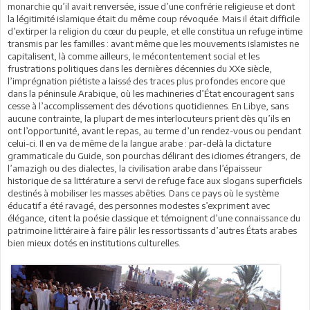
monarchie qu’il avait renversée, issue d’une confrérie religieuse et dont
la légitimité islamique était du même coup révoquée. Mais il était difficile
d’extirper la religion du cœur du peuple, et elle constitua un refuge intime
transmis par les familles : avant même que les mouvements islamistes ne
capitalisent, là comme ailleurs, le mécontentement social et les
frustrations politiques dans les dernières décennies du XXe siècle,
l’imprégnation piétiste a laissé des traces plus profondes encore que
dans la péninsule Arabique, où les machineries d’État encouragent sans
cesse à l’accomplissement des dévotions quotidiennes. En Libye, sans
aucune contrainte, la plupart de mes interlocuteurs prient dès qu’ils en
ont l’opportunité, avant le repas, au terme d’un rendez-vous ou pendant
celui-ci. Il en va de même de la langue arabe : par-delà la dictature
grammaticale du Guide, son pourchas délirant des idiomes étrangers, de
l’amazigh ou des dialectes, la civilisation arabe dans l’épaisseur
historique de sa littérature a servi de refuge face aux slogans superficiels
destinés à mobiliser les masses abêties. Dans ce pays où le système
éducatif a été ravagé, des personnes modestes s’expriment avec
élégance, citent la poésie classique et témoignent d’une connaissance du
patrimoine littéraire à faire pâlir les ressortissants d’autres États arabes
bien mieux dotés en institutions culturelles.