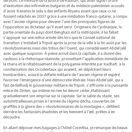
services. Ce ministre de la Justice de Kadhafi, qui avait signé l’ordre
d’exécution des infirmières bulgares et du médecin palestinien accusés
d’avoir transmis le sida à des enfants libyens avant que ceux-ci ne
fussent relâchés en 2007 grâce à une médiation franco-qatarie, a rompu
avec l’ancien régime pour devenir l’une des principales figures de
l’opposition au dictateur qu’il avait servi. Originaire de Cyrénaïque, la
partie orientale du pays dont Benghazi est la métropole, il lui fallait
s’appuyer sur une milice armée dès lors que le Conseil national de
transition s’installait à Tripoli après la prise de la ville à la fin août par les
révolutionnaires issus des tribus de l’Ouest, qui considéraient Abdel Jalil
avec quelque suspicion. À peine arrivé dans la capitale, il a donné des
cautions à la rhétorique islamiste, promettant l’application immédiate de
la charia et le rétablissement de la polygamie interdite par Kadhafi, à la
consternation des Occidentaux qui avaient, en dépêchant leurs
bombardiers, assuré la défaite militaire de l’ancien régime et espéré
favoriser l’émergence d’une démocratie libérale. Mais Abdel Jalil, qui a
fait de Belhadj le gouverneur militaire de Tripoli, s’affronte à la puissante
milice de Zinten, qui estime ne rien lui devoir céder,établissant
graduellement son emprise sur la capitale. Sur le sable du stade, ses
automitrailleuses prises à l’armée du régime déchu, couvertes de
graffitis à la gloire des « révolutionnaires de la montagne », défilent
derrière les fantassins jihadistes et les tiennent à l’œil, prêtes à en
découdre.
En allant déposer mes bagages à l’hôtel Corinthia, je remarque de beaux