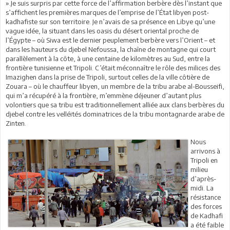
».Je suis surpris par cette force de l’affirmation berbère dès l’instant que
s’affichent les premières marques de l’emprise de l’État libyen post-
kadhafiste sur son territoire. Je n’avais de sa présence en Libye qu’une
vague idée, la situant dans les oasis du désert oriental proche de
l’Égypte – où Siwa est le dernier peuplement berbère vers l’Orient – et
dans les hauteurs du djebel Nefoussa, la chaîne de montagne qui court
parallèlement à la côte, à une centaine de kilomètres au Sud, entre la
frontière tunisienne et Tripoli. C’était méconnaître le rôle des milices des
Imazighen dans la prise de Tripoli, surtout celles de la ville côtière de
Zouara – où le chauffeur libyen, un membre de la tribu arabe al-Bousseifi,
qui m’a récupéré à la frontière, m’emmène déjeuner d’autant plus
volontiers que sa tribu est traditionnellement alliée aux clans berbères du
djebel contre les velléités dominatrices de la tribu montagnarde arabe de
Zinten.
Nous
arrivons à
Tripoli en
milieu
d’après-
midi. La
résistance
des forces
de Kadhafi
a été faible