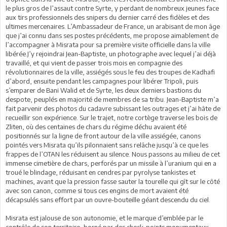
le plus gros de l’assaut contre Syrte, y perdant de nombreux jeunes face
aux tirs professionnels des snipers du dernier carré des fidèles et des
ultimes mercenaires. L’Ambassadeur de France, un arabisant de mon âge
que j’ai connu dans ses postes précédents, me propose aimablement de
l’accompagner à Misrata pour sa première visite officielle dans la ville
libérée.J’y rejoindrai Jean-Baptiste, un photographe avec lequel j’ai déjà
travaillé, et qui vient de passer trois mois en compagnie des
révolutionnaires de la ville, assiégés sous le feu des troupes de Kadhafi
d’abord, ensuite pendant les campagnes pour libérer Tripoli, puis
s’emparer de Bani Walid et de Syrte, les deux derniers bastions du
despote, peuplés en majorité de membres de sa tribu. Jean-Baptiste m’a
fait parvenir des photos du cadavre subissant les outrages et j’ai hâte de
recueillir son expérience. Sur le trajet, notre cortège traverse les bois de
Zliten, où des centaines de chars du régime déchu avaient été
positionnés sur la ligne de front autour de la ville assiégée, canons
pointés vers Misrata qu’ils pilonnaient sans relâche jusqu’à ce que les
frappes de l’OTAN les réduisent au silence. Nous passons au milieu de cet
immense cimetière de chars, perforés par un missile à l’uranium qui en a
troué le blindage, réduisant en cendres par pyrolyse tankistes et
machines, avant que la pression fasse sauter la tourelle qui gît sur le côté
avec son canon, comme si tous ces engins de mort avaient été
décapsulés sans effort par un ouvre-bouteille géant descendu du ciel.
Misrata est jalouse de son autonomie, et le marque d’emblée par le