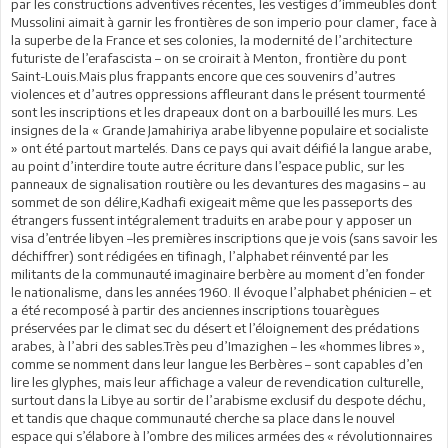
par les constructions adventives récentes, les vestiges d’immeubles dont
Mussolini aimait à garnir les frontières de son imperio pour clamer, face à
la superbe de la France et ses colonies, la modernité de l’architecture
futuriste de l’erafascista – on se croirait à Menton, frontière du pont
Saint-Louis.Mais plus frappants encore que ces souvenirs d’autres
violences et d’autres oppressions affleurant dans le présent tourmenté
sont les inscriptions et les drapeaux dont on a barbouillé les murs. Les
insignes de la « Grande Jamahiriya arabe libyenne populaire et socialiste
» ont été partout martelés. Dans ce pays qui avait déifié la langue arabe,
au point d’interdire toute autre écriture dans l’espace public, sur les
panneaux de signalisation routière ou les devantures des magasins – au
sommet de son délire,Kadhafi exigeait même que les passeports des
étrangers fussent intégralement traduits en arabe pour y apposer un
visa d’entrée libyen –les premières inscriptions que je vois (sans savoir les
déchiffrer) sont rédigées en tifinagh, l’alphabet réinventé par les
militants de la communauté imaginaire berbère au moment d’en fonder
le nationalisme, dans les années 1960. Il évoque l’alphabet phénicien – et
a été recomposé à partir des anciennes inscriptions touarègues
préservées par le climat sec du désert et l’éloignement des prédations
arabes, à l’abri des sables.Très peu d’Imazighen – les «hommes libres »,
comme se nomment dans leur langue les Berbères – sont capables d’en
lire les glyphes, mais leur affichage a valeur de revendication culturelle,
surtout dans la Libye au sortir de l’arabisme exclusif du despote déchu,
et tandis que chaque communauté cherche sa place dans le nouvel
espace qui s’élabore à l’ombre des milices armées des « révolutionnaires