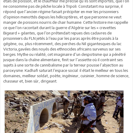
étals de poisson, et le chauffeur me précise qu’ils sont importés, que l’on
ne consomme pas de pêche locale à Tripoli. Constatant ma surprise, il
répond que l’ancien régime faisait précipiter en mer les prisonniers
d’opinion menottés depuis les hélicoptères, et que personne ne veut
manger de poissons nourris de chair humaine. Cette histoire me rappelle
ce que l’on racontait durant la guerre d’Algérie sur les « crevettes
Bigeard » géantes, que l’on prétendait repues des cadavres de
prisonniers du FLN jetés à l’eau par les paras après être passés à la
gégène, ou, plus récemment, des perches du Nil gigantesques du lac
Victoria,gavées des noyés des ethnocides africains survenus sur ses
berges. Mythe ou réalité, cet imaginaire d’un despotisme qui a pénétré
jusque dans la chaîne alimentaire, finit sur l’assiette où il contraint ses
sujets à une sorte de cannibalisme par la terreur pousse l’abjection au
paroxysme. Kadhafi saturait l’espace social: il était le meilleur en tous les
domaines, meilleur soldat, poète, ingénieur, cuisinier, homme de science,
chasseur et, bien sûr, dirigeant.