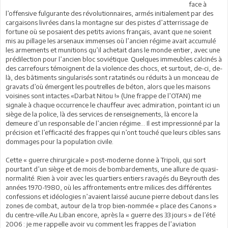
face à
l’offensive fulgurante des révolutionnaires, armés initialement par des
cargaisons livrées dans la montagne sur des pistes d’atterrissage de
fortune où se posaient des petits avions français, avant que ne soient
mis au pillage les arsenaux immenses où l’ancien régime avait accumulé
les armements et munitions qu’il achetait dans le monde entier, avec une
prédilection pour l’ancien bloc soviétique. Quelques immeubles calcinés à
des carrefours témoignent de la violence des chocs, et surtout, de-ci, de-
là, des bâtiments singularisés sont ratatinés ou réduits à un monceau de
gravats d’où émergent les poutrelles de béton, alors que les maisons
voisines sont intactes.«Darbat Nitou !» (Une frappe de l’OTAN) me
signale à chaque occurrence le chauffeur avec admiration, pointant ici un
siège de la police, là des services de renseignements, là encore la
demeure d’un responsable de l’ancien régime… Il est impressionné par la
précision et l’efficacité des frappes qui n’ont touché que leurs cibles sans
dommages pour la population civile.
Cette « guerre chirurgicale » post-moderne donne à Tripoli, qui sort
pourtant d’un siège et de mois de bombardements, une allure de quasi-
normalité. Rien à voir avec les quartiers entiers ravagés du Beyrouth des
années 1970-1980, où les affrontements entre milices des différentes
confessions et idéologies n’avaient laissé aucune pierre debout dans les
zones de combat, autour de la trop bien-nommée « place des Canons »
du centre-ville.Au Liban encore, après la « guerre des 33 jours » de l’été
2006 : je me rappelle avoir vu comment les frappes de l’aviation