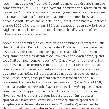
recommandations du Prophète. Ce sont les anciens du Groupe islamique
combattant libyen (GICL), un mouvement islamiste armé, formé au milieu
des années 1990 dans les montagnes de Cyrénaïque, et pourchassé sans
merci par Kadhafi qui fit exécuter beaucoup de ses membres dans la
prison d’Abou Slim, en banlieue de Tripoli, lors d’un massacre où périrent
plus de 1 200 détenus, fin juin 1996. Les rescapés ont poursuivi le jihad en
Afghanistan, et plusieurs ont rejoint la hiérarchie d’Al-Qaïda, où les
Libyens étaient surreprésentés.
Après le 11 Septembre, on en retrouva bon nombre à Guantanamo. Leur
chef, Abdelhakim Belhadj, fut intercepté à Kuala Lumpur, récupéré par
les services spéciaux britanniques, puis remis à Kadhafi – redevenu
fréquentable après les attentats de New York et de Washington, quand
tout était bon pour contrer le péril d’Al-Qaïda, y compris un chef d’État
autrefois tenu pour terroriste, mais prêt à accorder des contrats aux
compagnies pétrolières occidentales pour se réinsérer dans le concert
des nations civilisées. Belhadj accepta de négocier avec le régime et
recouvra sa liberté, assouplissant son radicalisme au profit d’un
islamisme plus « modéré » qui avait les faveurs du Qatar. En avril 2011,
quand la révolte contre Kadhafi avait embrasé la Cyrénaïque et l’OTAN
commencé ses frappes aériennes, les divers courants de l’islamisme
libyen se réunirent à Istanbul sous les auspices de l’émirat gazier,
sponsor de l’islamisme « centriste » dont le célèbre téléprédicateur
égyptien de la chaîne qatarie al-Jazeera, Youssef Al-Qardawi, est le
chantre. La réunion d’Istanbul préparait la relève politique
en Libye en