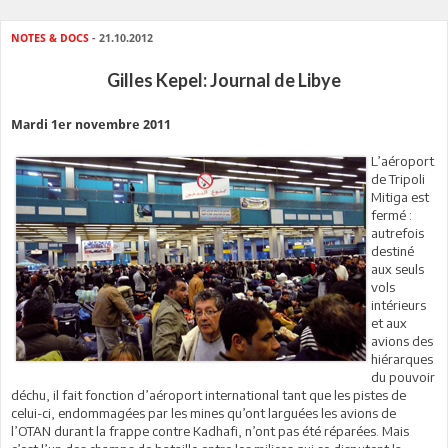
NOTES & DOCS
- 21.10.2012
Gilles Kepel: Journal de Libye
Mardi 1er novembre 2011
L’aéroport
de Tripoli
Mitiga est
fermé :
autrefois
destiné
aux seuls
vols
intérieurs
et aux
avions des
hiérarques
du pouvoir
déchu, il fait fonction d’aéroport international tant que les pistes de
celui-ci, endommagées par les mines qu’ont larguées les avions de
l’OTAN durant la frappe contre Kadhafi, n’ont pas été réparées. Mais