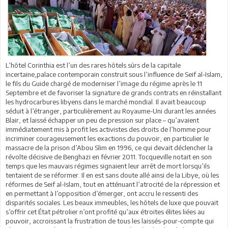
L’hôtel Corinthia est l’un des rares hôtels sûrs de la capitale
incertaine,palace contemporain construit sous l’influence de Seif al-Islam,
le fils du Guide chargé de moderniser l’image du régime après le 11
Septembre et de favoriser la signature de grands contrats en réinstallant
les hydrocarbures libyens dans le marché mondial. Il avait beaucoup
séduit à l’étranger, particulièrement au Royaume-Uni durant les années
Blair, et laissé échapper un peu de pression sur place – qu’avaient
immédiatement mis à profit les activistes des droits de l’homme pour
incriminer courageusement les exactions du pouvoir, en particulier le
massacre de la prison d’Abou Slim en 1996, ce qui devait déclencher la
révolte décisive de Benghazi en février 2011. Tocqueville notait en son
temps que les mauvais régimes signaient leur arrêt de mort lorsqu’ils
tentaient de se réformer. Il en est sans doute allé ainsi de la Libye, où les
réformes de Seif al-Islam, tout en atténuant l’atrocité de la répression et
en permettant à l’opposition d’émerger, ont accru le ressenti des
disparités sociales. Les beaux immeubles, les hôtels de luxe que pouvait
s’offrir cet État pétrolier n’ont profité qu’aux étroites élites liées au
pouvoir, accroissant la frustration de tous les laissés-pour-compte qui