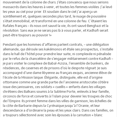
mouvement de la colonne de chars. J’étais convaincu que nous serions
massacrés dans les heures à venir, et toutes les femmes violées. J’ai levé
les yeux au ciel pour prier. Et soudain dans le ciel j’ai aperçu un
scintillement et, quelques secondes plus tard, le nuage de poussière
s’était immobilisé, et transformé en une colonne de feu. C’étaient les
Rafales français – ils nous ont sauvé la vie, ils ont sauvé Benghazi et la
révolution. Sans eux je ne serais pas là à vous parler, et Kadhafi serait
peut-être toujours au pouvoir !»
Pendant que les hommes d’affaires parlent contrats, – une délégation
allemande, qui déroule ses kakémonos et étale ses prospectus, s’installe
dans le hall de l’hôtel pour prendre leur suite, ni complexée ni pénalisée
par le refus de la chancelière de s’engager militairement contre Kadhafi –
je pars visiter le complexe de Babal-Azizia, l’ensemble de bunkers, de
résidences, de casernes et de prisons d’où le despote régnait. Je suis
accompagné d’une dame libyenne au français exquis, ancienne élève de
l’école de la Mission laïque. Élégante, distinguée, elle est d’origine
ottomane comme une grande partie de l’ancienne aristocratie côtière
issue des janissaires, ces soldats « cueillis » enfants dans les villages
chrétiens des Balkans soumis à la Sublime Porte, enlevés à leur famille,
circoncis de force et convertis à l’islam pour devenir les troupes de choc
de l’Empire. Ils prirent femme dans les villes de garnison, les échelles de
la côte de Barbarie depuis la Cyrénaïque jusqu’à l’Oranie, et leur
descendance a d’ordinaire la peau et les yeux clairs. Dans ces familles, on
a toujours sélectionné avec soin les épouses à la carnation « blanc